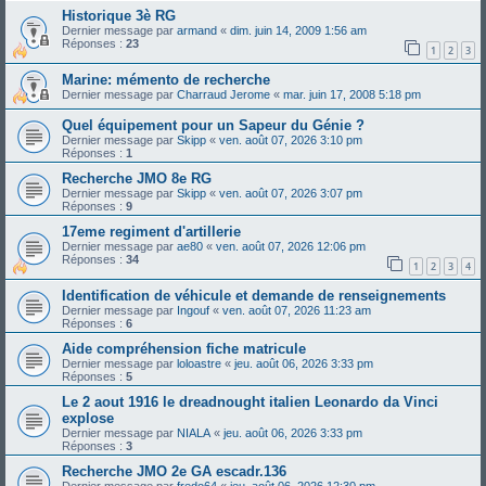
Historique 3è RG
Dernier message par
armand
«
dim. juin 14, 2009 1:56 am
Réponses :
23
1
2
3
Marine: mémento de recherche
Dernier message par
Charraud Jerome
«
mar. juin 17, 2008 5:18 pm
Quel équipement pour un Sapeur du Génie ?
Dernier message par
Skipp
«
ven. août 07, 2026 3:10 pm
Réponses :
1
Recherche JMO 8e RG
Dernier message par
Skipp
«
ven. août 07, 2026 3:07 pm
Réponses :
9
17eme regiment d'artillerie
Dernier message par
ae80
«
ven. août 07, 2026 12:06 pm
Réponses :
34
1
2
3
4
Identification de véhicule et demande de renseignements
Dernier message par
Ingouf
«
ven. août 07, 2026 11:23 am
Réponses :
6
Aide compréhension fiche matricule
Dernier message par
loloastre
«
jeu. août 06, 2026 3:33 pm
Réponses :
5
Le 2 aout 1916 le dreadnought italien Leonardo da Vinci
explose
Dernier message par
NIALA
«
jeu. août 06, 2026 3:33 pm
Réponses :
3
Recherche JMO 2e GA escadr.136
Dernier message par
fredo64
«
jeu. août 06, 2026 12:30 pm