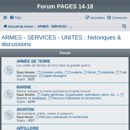
Forum PAGES 14-18
FAQ
Inscription
Connexion
R
Accueil du forum
ARMES - SERVICES - UNITES : historiques & discussions
e
ARMES - SERVICES - UNITES : historiques &
c
discussions
h
Forum
e
ARMÉE DE TERRE
r
Les unités de l'armée de terre dans la grande guerre
c
-
Sous-forums :
Grandes unités
,
Cavalerie
,
Génie
,
Infanterie
,
Train
h
des équipages
,
Légion étrangère
Sujets :
3027
e
MARINE
r
Marine, bateaux & marins pendant la Grande Guerre
Sous-forums :
Sujets généraux (organisation, opérations, ports, etc...)
,
Navires et équipages
,
Parcours individuels et recherches
Sujets :
6104
AVIATION
Aéronautique, unités, avions & aviateurs
Sous-forum :
Parcours individuels et recherches
Sujets :
4117
ARTILLERIE