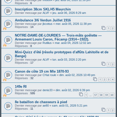
Réponses :
6
Inscription 38cm SKL/45 Meurchin
Dernier message par
ALVF
«
jeu. août 06, 2026 8:29 am
Ambulance 3/6 Verdun Juillet 1916
Dernier message par
jbcottus
«
mer. août 05, 2026 11:38 pm
Réponses :
14
1
2
NOTRE-DAME-DE-LOURDES — Trois-mâts goélette —
Armement Louis Caron, Fécamp (1914∽1922).
Dernier message par
Rutilius
«
mar. août 04, 2026 12:02 am
Réponses :
8
Mini-Quizz d'été (résolu prototypes d'affûts Lahitolle et de
Bange)
Dernier message par
ALVF
«
lun. août 03, 2026 2:20 pm
Réponses :
17
1
2
Canon de côte 19 cm Mle 1870-93
Dernier message par
CHat roule
«
dim. août 02, 2026 10:49 pm
Réponses :
32
1
2
3
4
149e RI
Dernier message par
denis33
«
dim. août 02, 2026 6:39 pm
Réponses :
595
1
57
58
59
60
…
8e bataillon de chasseurs à pied
Dernier message par
ae80
«
sam. août 01, 2026 5:21 pm
Réponses :
11
1
2