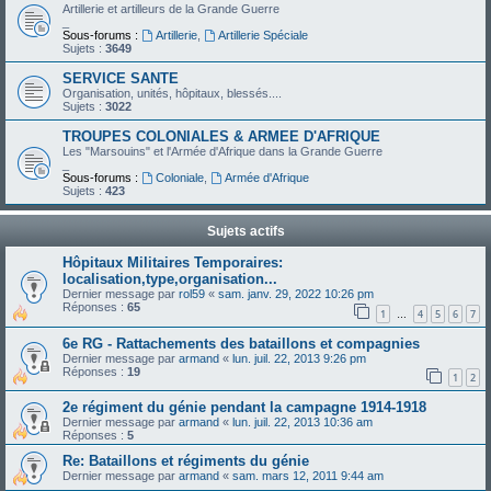
Artillerie et artilleurs de la Grande Guerre
_
Sous-forums :
Artillerie
,
Artillerie Spéciale
Sujets :
3649
SERVICE SANTE
Organisation, unités, hôpitaux, blessés....
Sujets :
3022
TROUPES COLONIALES & ARMEE D'AFRIQUE
Les "Marsouins" et l'Armée d'Afrique dans la Grande Guerre
_
Sous-forums :
Coloniale
,
Armée d'Afrique
Sujets :
423
Sujets actifs
Hôpitaux Militaires Temporaires:
localisation,type,organisation...
Dernier message par
rol59
«
sam. janv. 29, 2022 10:26 pm
Réponses :
65
1
4
5
6
7
…
6e RG - Rattachements des bataillons et compagnies
Dernier message par
armand
«
lun. juil. 22, 2013 9:26 pm
Réponses :
19
1
2
2e régiment du génie pendant la campagne 1914-1918
Dernier message par
armand
«
lun. juil. 22, 2013 10:36 am
Réponses :
5
Re: Bataillons et régiments du génie
Dernier message par
armand
«
sam. mars 12, 2011 9:44 am