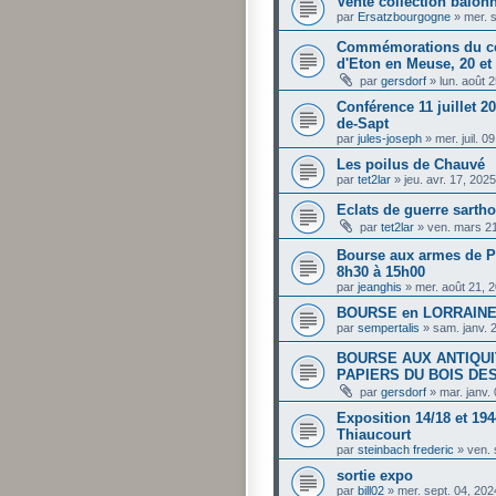
Vente collection baïonn
par
Ersatzbourgogne
»
mer. 
Commémorations du cen
d'Eton en Meuse, 20 et
par
gersdorf
»
lun. août 
Conférence 11 juillet 20
de-Sapt
par
jules-joseph
»
mer. juil. 
Les poilus de Chauvé
par
tet2lar
»
jeu. avr. 17, 202
Eclats de guerre sartho
par
tet2lar
»
ven. mars 2
Bourse aux armes de Pe
8h30 à 15h00
par
jeanghis
»
mer. août 21, 
BOURSE en LORRAINE 
par
sempertalis
»
sam. janv. 
BOURSE AUX ANTIQUI
PAPIERS DU BOIS DES
par
gersdorf
»
mar. janv.
Exposition 14/18 et 194
Thiaucourt
par
steinbach frederic
»
ven. 
sortie expo
par
bill02
»
mer. sept. 04, 20