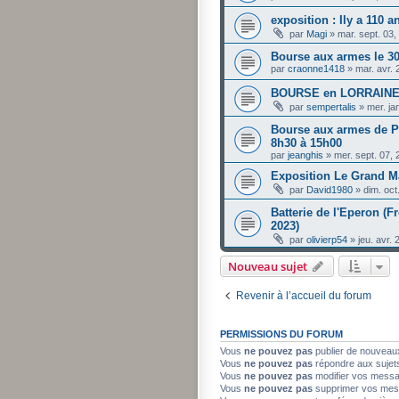
exposition : Ily a 110 a
par
Magi
»
mar. sept. 03
Bourse aux armes le 30.
par
craonne1418
»
mar. avr.
BOURSE en LORRAINE 
par
sempertalis
»
mer. ja
Bourse aux armes de Pe
8h30 à 15h00
par
jeanghis
»
mer. sept. 07,
Exposition Le Grand M
par
David1980
»
dim. oct
Batterie de l'Eperon (F
2023)
par
olivierp54
»
jeu. avr.
Nouveau sujet
Revenir à l’accueil du forum
PERMISSIONS DU FORUM
Vous
ne pouvez pas
publier de nouveau
Vous
ne pouvez pas
répondre aux sujet
Vous
ne pouvez pas
modifier vos mess
Vous
ne pouvez pas
supprimer vos mes