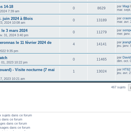
ns 14-18
par
Magi
0
8629
mar. sept
, 2024 7:39 am
 juin 2024 à Blois
par
crao
0
13189
mar. avr.
 23, 2024 10:08 am
le 3 mars 2024
par
sempe
0
11279
mer. janv
nv. 31, 2024 3:40 pm
ronnas le 11 février 2024 de
par
jeang
4
14141
jeu. janv.
 2022 9:35 pm
atch
par
David
0
11465
dim. oct.
. 01, 2023 10:22 pm
rouard) - Visite nocturne (7 mai
par
HT62
1
13024
jeu. avr.
 27, 2023 10:21 am
467 sujets
x sujets dans ce forum
s dans ce forum
ages dans ce forum
sages dans ce forum