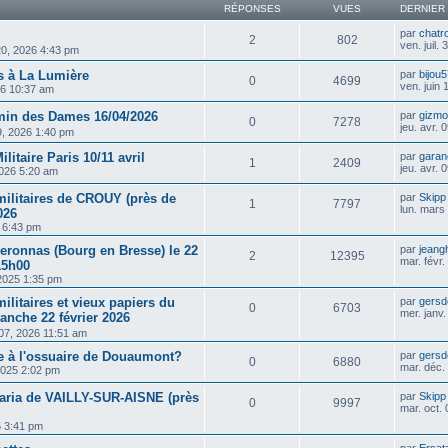
RÉPONSES
VUES
DERNIER
par
chatr
2
802
ven. juil.
. 20, 2026 4:43 pm
 à La Lumière
par
bijou
0
4699
ven. juin
26 10:37 am
in des Dames 16/04/2026
par
gizm
0
7278
jeu. avr.
09, 2026 1:40 pm
ilitaire Paris 10/11 avril
par
garan
1
2409
jeu. avr.
2026 5:20 am
militaires de CROUY (près de
par
Skipp
1
7797
lun. mars
026
5 6:43 pm
eronnas (Bourg en Bresse) le 22
par
jeang
2
12395
mar. févr
15h00
2025 1:35 pm
ilitaires et vieux papiers du
par
gersd
0
6703
mer. janv
anche 22 février 2026
 07, 2026 11:51 am
 à l'ossuaire de Douaumont?
par
gersd
0
6880
mar. déc.
2025 2:02 pm
taria de VAILLY-SUR-AISNE (près
par
Skipp
0
9997
mar. oct.
5 3:41 pm
par
Ersat