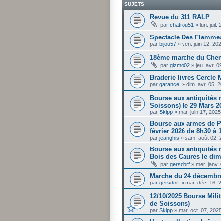
SUJETS
Revue du 311 RALP
par
chatrou51
»
lun. juil
Spectacle Des Flammes
par
bijou57
»
ven. juin 12, 20
18ème marche du Chem
par
gizmo02
»
jeu. avr. 
Braderie livres Cercle M
par
garance.
»
dim. avr. 05, 
Bourse aux antiquités 
Soissons) le 29 Mars 2
par
Skipp
»
mar. juin 17, 202
Bourse aux armes de P
février 2026 de 8h30 à 
par
jeanghis
»
sam. août 02, 
Bourse aux antiquités m
Bois des Caures le dim
par
gersdorf
»
mer. janv.
Marche du 24 décembre
par
gersdorf
»
mar. déc. 16, 
12/10/2025 Bourse Mili
de Soissons)
par
Skipp
»
mar. oct. 07, 202