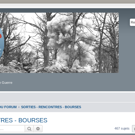
de Guerre
DU FORUM
SORTIES - RENCONTRES - BOURSES
TRES - BOURSES
Rechercher
Recherche avancée
467 sujets