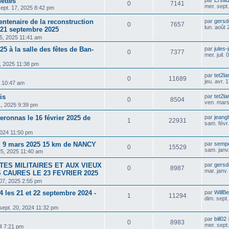
ettes
0
7141
mer. sept
sept. 17, 2025 8:42 pm
tenaire de la reconstruction
par
gersd
0
7657
lun. août
 21 septembre 2025
25, 2025 11:41 am
25 à la salle des fêtes de Ban-
par
jules-
0
7377
mer. juil.
09, 2025 11:38 pm
par
tet2la
0
11689
jeu. avr.
5 10:47 am
is
par
tet2la
0
8504
ven. mars
1, 2025 9:39 pm
ronnas le 16 février 2025 de
par
jeang
1
22931
sam. févr
2024 11:50 pm
9 mars 2025 15 km de NANCY
par
sempe
0
15529
sam. janv
25, 2025 11:40 am
TES MILITAIRES ET AUX VIEUX
par
gersd
0
8987
mar. janv
 CAURES LE 23 FEVRIER 2025
 07, 2025 2:55 pm
4 les 21 et 22 septembre 2024 -
par
WillB
1
11294
dim. sept
sept. 20, 2024 11:32 pm
par
bill02
0
8983
mer. sept
24 7:21 pm