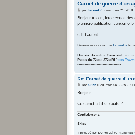
Carnet de guerre d'un a
M
par
Laurent59
»
mer. mars 21, 2018 
e
s
Bonjour à tous, large extrait des
s
premiere publication concerne l
a
g
e
cdlt Laurent
Dernière modification par
Laurent59
le ma
Histoire du soldat François Louchar
Pages du 72e et 272e RI
[
https://www
------------------------------------
Re: Carnet de guerre d'un a
M
par
Skipp
»
jeu. mars 06, 2025 2:31
e
s
Bonjour,
s
a
g
Ce carnet a-t-il été édité ?
e
Cordialement,
Skipp
Intéressé par tout ce qui est transmiss