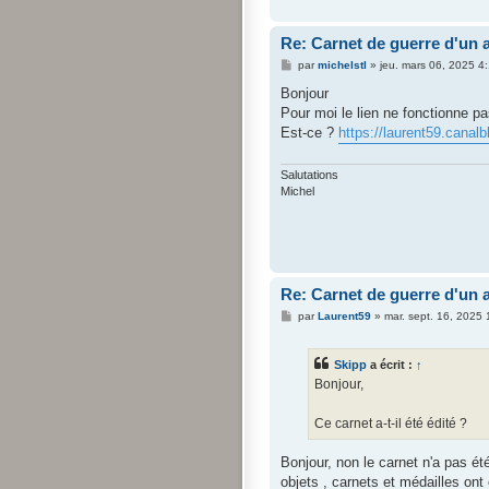
Re: Carnet de guerre d'un a
M
par
michelstl
»
jeu. mars 06, 2025 4
e
s
Bonjour
s
Pour moi le lien ne fonctionne pa
a
g
Est-ce ?
https://laurent59.canal
e
Salutations
Michel
Re: Carnet de guerre d'un a
M
par
Laurent59
»
mar. sept. 16, 2025
e
s
s
Skipp
a écrit :
↑
a
g
Bonjour,
e
Ce carnet a-t-il été édité ?
Bonjour, non le carnet n'a pas ét
objets , carnets et médailles on