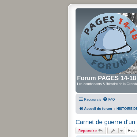
Forum PAGES 14-18
Les combattants & l'histoire de la Gran
Raccourcis
FAQ
Accueil du forum
HISTOIRE 
Carnet de guerre d'un 
Répondre