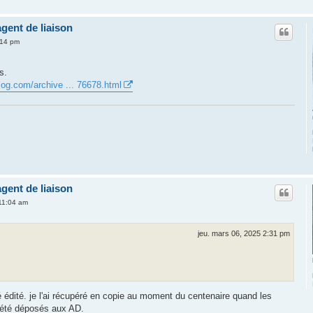
gent de liaison
:14 pm
s.
blog.com/archive ... 76678.html
gent de liaison
 11:04 am
jeu. mars 06, 2025 2:31 pm
é édité. je l'ai récupéré en copie au moment du centenaire quand les
t été déposés aux AD.