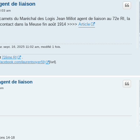
gent de liaison
8:03 am
 carnets du Maréchal des Logis Jean Millot agent de liaison au 72e RI, la
e contact dans la Meuse fin août 1914 >>>>
Article
r. sept. 16, 2025 11:02 am, modifié 1 fois.
t
72ème RI
.
.facebook.com/laurentsoyer59
[/url].
gent de liaison
 pm
ions 14-18