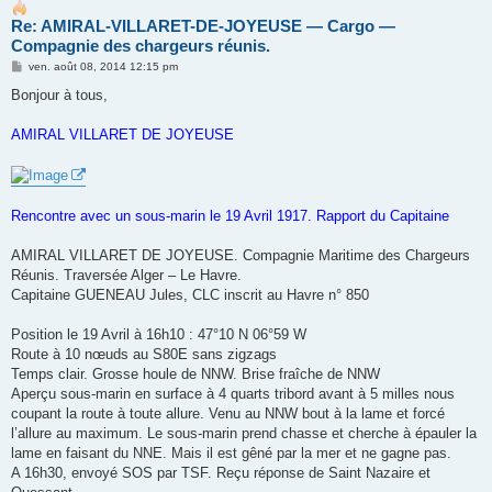
Re: AMIRAL-VILLARET-DE-JOYEUSE ― Cargo ―
Compagnie des chargeurs réunis.
M
ven. août 08, 2014 12:15 pm
e
s
Bonjour à tous,
s
a
g
AMIRAL VILLARET DE JOYEUSE
e
Rencontre avec un sous-marin le 19 Avril 1917. Rapport du Capitaine
AMIRAL VILLARET DE JOYEUSE. Compagnie Maritime des Chargeurs
Réunis. Traversée Alger – Le Havre.
Capitaine GUENEAU Jules, CLC inscrit au Havre n° 850
Position le 19 Avril à 16h10 : 47°10 N 06°59 W
Route à 10 nœuds au S80E sans zigzags
Temps clair. Grosse houle de NNW. Brise fraîche de NNW
Aperçu sous-marin en surface à 4 quarts tribord avant à 5 milles nous
coupant la route à toute allure. Venu au NNW bout à la lame et forcé
l’allure au maximum. Le sous-marin prend chasse et cherche à épauler la
lame en faisant du NNE. Mais il est gêné par la mer et ne gagne pas.
A 16h30, envoyé SOS par TSF. Reçu réponse de Saint Nazaire et