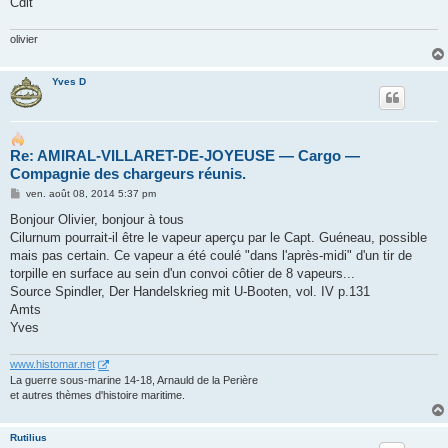
Cdlt
olivier
Yves D
Re: AMIRAL-VILLARET-DE-JOYEUSE ― Cargo ―
Compagnie des chargeurs réunis.
M
ven. août 08, 2014 5:37 pm
e
s
Bonjour Olivier, bonjour à tous
s
Cilurnum pourrait-il être le vapeur aperçu par le Capt. Guéneau, possible
a
g
mais pas certain. Ce vapeur a été coulé "dans l'après-midi" d'un tir de
e
torpille en surface au sein d'un convoi côtier de 8 vapeurs...
Source Spindler, Der Handelskrieg mit U-Booten, vol. IV p.131
Amts
Yves
www.histomar.net
La guerre sous-marine 14-18, Arnauld de la Perière
et autres thèmes d'histoire maritime.
Rutilius