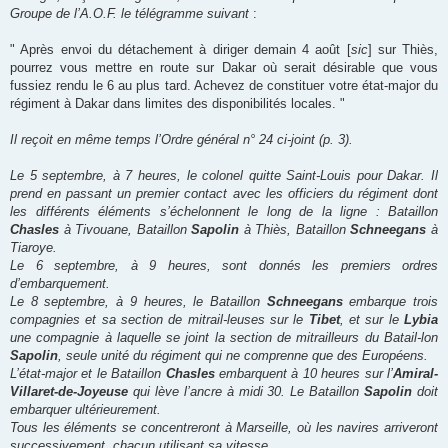
Groupe de l’A.O.F. le télégramme suivant
:
" Après envoi du détachement à diriger demain 4 août [
sic
] sur Thiès,
pourrez vous mettre en route sur Dakar où serait désirable que vous
fussiez rendu le 6 au plus tard. Achevez de constituer votre état-major du
régiment à Dakar dans limites des disponibilités locales. "
Il reçoit en même temps l’Ordre général n° 24 ci-joint (p. 3).
Le 5 septembre, à 7 heures, le colonel quitte Saint-Louis pour Dakar. Il
prend en passant un premier contact avec les officiers du régiment dont
les différents éléments s’échelonnent le long de la ligne : Bataillon
Chasles
à Tivouane, Bataillon
Sapolin
à Thiès, Bataillon
Schneegans
à
Tiaroye.
Le 6 septembre, à 9 heures, sont donnés les premiers ordres
d’embarquement.
Le 8 septembre, à 9 heures, le Bataillon
Schneegans
embarque trois
compagnies et sa section de mitrail-leuses sur le
Tibet
, et sur le
Lybia
une compagnie à laquelle se joint la section de mitrailleurs du Batail-lon
Sapolin
, seule unité du régiment qui ne comprenne que des Européens.
L’état-major et le Bataillon
Chasles
embarquent à 10 heures sur l’
Amiral-
Villaret-de-Joyeuse
qui lève l’ancre à midi 30. Le Bataillon
Sapolin
doit
embarquer ultérieurement.
Tous les éléments se concentreront à Marseille, où les navires arriveront
successivement, chacun utilisant sa vitesse.