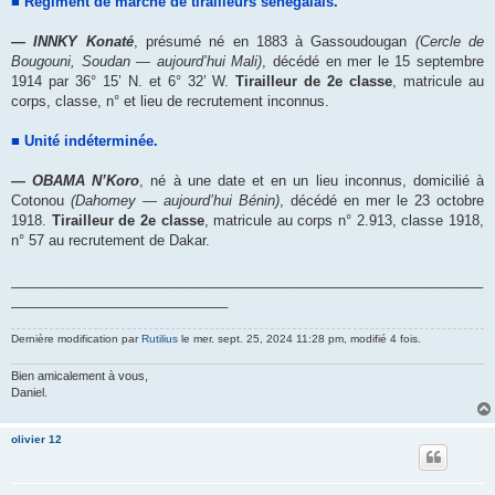
■ Régiment de marche de tirailleurs sénégalais.
― INNKY Konaté
, présumé né en 1883 à Gassoudougan
(Cercle de
Bougouni, Soudan ― aujourd’hui Mali)
, décédé en mer le 15 septembre
1914 par 36° 15’ N. et 6° 32’ W.
Tirailleur de 2e classe
, matricule au
corps, classe, n° et lieu de recrutement inconnus.
■ Unité indéterminée.
― OBAMA N’Koro
, né à une date et en un lieu inconnus, domicilié à
Cotonou
(Dahomey ― aujourd’hui Bénin)
, décédé en mer le 23 octobre
1918.
Tirailleur de 2e classe
, matricule au corps n° 2.913, classe 1918,
n° 57 au recrutement de Dakar.
_____________________________________________________________
____________________________
Dernière modification par
Rutilius
le mer. sept. 25, 2024 11:28 pm, modifié 4 fois.
Bien amicalement à vous,
Daniel.
olivier 12