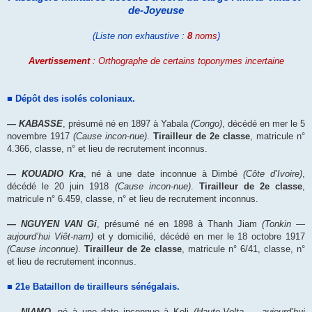
de-Joyeuse
(Liste non exhaustive :
8
noms
)
Avertissement
: Orthographe de certains toponymes incertaine
■ Dépôt des isolés coloniaux.
― KABASSE
, présumé né en 1897 à Yabala
(Congo)
, décédé en mer le 5
novembre 1917
(Cause incon-nue)
.
Tirailleur de 2e classe
, matricule n°
4.366, classe, n° et lieu de recrutement inconnus.
― KOUADIO Kra
, né à une date inconnue à Dimbé
(Côte d’Ivoire)
,
décédé le 20 juin 1918
(Cause incon-nue)
.
Tirailleur de 2e classe
,
matricule n° 6.459, classe, n° et lieu de recrutement inconnus.
― NGUYEN VAN Gi
, présumé né en 1898 à Thanh Jiam
(Tonkin ―
aujourd’hui Viêt-nam)
et y domicilié, décédé en mer le 18 octobre 1917
(Cause inconnue)
.
Tirailleur de 2e classe
, matricule n° 6/41, classe, n°
et lieu de recrutement inconnus.
■ 21e Bataillon de tirailleurs sénégalais.
― NIAMO
, né à une date inconnue à Koli
(Haute-Volta ― aujourd’hui