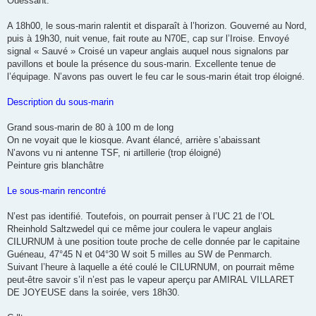
Ouessant.
A 18h00, le sous-marin ralentit et disparaît à l’horizon. Gouverné au Nord,
puis à 19h30, nuit venue, fait route au N70E, cap sur l’Iroise. Envoyé
signal « Sauvé » Croisé un vapeur anglais auquel nous signalons par
pavillons et boule la présence du sous-marin. Excellente tenue de
l’équipage. N’avons pas ouvert le feu car le sous-marin était trop éloigné.
Description du sous-marin
Grand sous-marin de 80 à 100 m de long
On ne voyait que le kiosque. Avant élancé, arrière s’abaissant
N’avons vu ni antenne TSF, ni artillerie (trop éloigné)
Peinture gris blanchâtre
Le sous-marin rencontré
N’est pas identifié. Toutefois, on pourrait penser à l’UC 21 de l’OL
Rheinhold Saltzwedel qui ce même jour coulera le vapeur anglais
CILURNUM à une position toute proche de celle donnée par le capitaine
Guéneau, 47°45 N et 04°30 W soit 5 milles au SW de Penmarch.
Suivant l’heure à laquelle a été coulé le CILURNUM, on pourrait même
peut-être savoir s’il n’est pas le vapeur aperçu par AMIRAL VILLARET
DE JOYEUSE dans la soirée, vers 18h30.