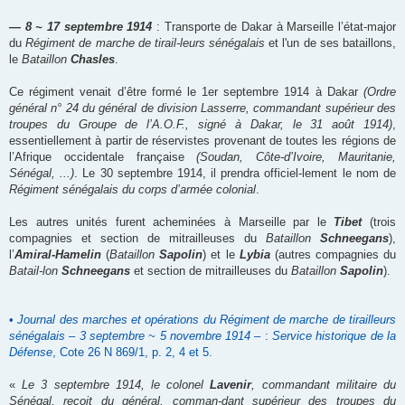
e
―
8 ~ 17 septembre 1914
: Transporte de Dakar à Marseille l’état-major
du
Régiment de marche de tirail-leurs sénégalais
et l'un de ses bataillons,
le
Bataillon
Chasles
.
Ce régiment venait d’être formé le 1er septembre 1914 à Dakar
(Ordre
général n° 24 du général de division Lasserre, commandant supérieur des
troupes du Groupe de l’A.O.F., signé à Dakar, le 31 août 1914)
,
essentiellement à partir de réservistes provenant de toutes les régions de
l’Afrique occidentale française
(Soudan, Côte-d’Ivoire, Mauritanie,
Sénégal, ...)
. Le 30 septembre 1914, il prendra officiel-lement le nom de
Régiment sénégalais du corps d’armée colonial
.
Les autres unités furent acheminées à Marseille par le
Tibet
(trois
compagnies et section de mitrailleuses du
Bataillon
Schneegans
),
l’
Amiral-Hamelin
(
Bataillon
Sapolin
) et le
Lybia
(autres compagnies du
Batail-lon
Schneegans
et section de mitrailleuses du
Bataillon
Sapolin
).
•
Journal des marches et opérations du Régiment de marche de tirailleurs
sénégalais – 3 septembre ~ 5 novembre 1914 –
:
Service historique de la
Défense
, Cote 26 N 869/1, p. 2, 4 et 5.
«
Le 3 septembre 1914, le colonel
Lavenir
, commandant militaire du
Sénégal, reçoit du général, comman-dant supérieur des troupes du