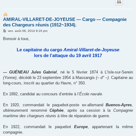
AMIRAL-VILLARET-DE-JOYEUSE ― Cargo ― Compagnie
des Chargeurs réunis (1912~1934).
M
ven. août 08, 2014 9:16 pm
e
s
Bonsoir à tous,
s
a
g
Le capitaine du cargo
Amiral-Villaret-de-Joyeuse
e
lors de l’attaque du 19 avril 1917
— GUÉNEAU Jules Gabriel
, né le 5 février 1874 à L’Isle-sur-Serein
(Yonne)
, décédé le 23 septembre 1954 à Massangis
(– d° –)
. Capitaine au
long-cours, inscrit au quartier du Havre, n° 350.
En 1892, candidat au concours d’entrée à l’
École navale
.
En 1920, commandait le paquebot-poste ex-allemand
Buenos-Ayres
,
ultérieurement renommé
Céphée
, après sa cession à la
Compagnie
maritime des chargeurs réunis
à titre de réparation de guerre.
En 1922, commandait le paquebot
Europe
, appartenant la même
compagnie.