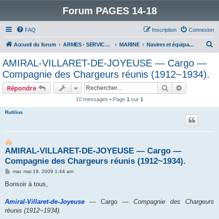
Forum PAGES 14-18
FAQ
Inscription
Connexion
R
Accueil du forum
ARMES - SERVICES - UNITES : historiques & discussions
MARINE
Navires et équipages
e
AMIRAL-VILLARET-DE-JOYEUSE ― Cargo ―
c
Compagnie des Chargeurs réunis (1912~1934).
h
Rechercher
Recherche 
Répondre
e
10 messages • Page
1
sur
1
r
Rutilius
c
h
e
AMIRAL-VILLARET-DE-JOYEUSE ― Cargo ―
r
Compagnie des Chargeurs réunis (1912~1934).
M
mar. mai 19, 2009 1:44 am
e
s
Bonsoir à tous,
s
a
g
Amiral-Villaret-de-Joyeuse
― Cargo ―
Compagnie des Chargeurs
e
réunis (1912~1934).