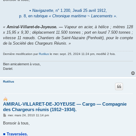
s
a
g
•
Navigazette
, n° 1.200, Jeudi 25 avril 1912,
e
p. 8, en rubrique
« Chronique maritime ~ Lancements »
.
«
Amiral-Villaret-de-Joyeuse. ―
Vapeur en acier, à hélice ; mètres 128
x 15,95 x 9,30 ; déplacement 11.500 tonnes ; port en lourd 7.500 tonnes ;
vitesse 11 nœuds. Chantiers de Saint-Nazaire (Penhoët), pour le compte
de la Société des Chargeurs Réunis. »
Dernière modification par
Rutilius
le mer. sept. 25, 2024 11:24 pm, modifié 2 fois.
Bien amicalement à vous,
Daniel.
Rutilius
AMIRAL-VILLARET-DE-JOYEUSE ― Cargo ― Compagnie
des Chargeurs réunis (1912~1934).
M
mer. mars 24, 2010 11:14 pm
e
s
Bonsoir à tous,
s
a
g
■ Traversées.