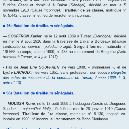
Burkina Faso)
et domicilié à Dakar
(Sénégal)
, décédé en mer le 5
novembre 1918
(Cause inconnue)
.
Tirailleur de 2e classe
, matricule n°
G. 5.442, classe, n° et lieu de recrutement inconnus.
■ 46e Bataillon de tirailleurs sénégalais.
― SOUFFRON Xavier
, né le 12 août 1889 à Tursac
(Dordogne)
, décédé
en mer le 9 août 1916 dans la traversée de Dakar à Bordeaux
(Maladie
contractée en service : paludisme aigu)
.
Sergent fourrier
, matricule n°
1/8.568 au corps, classe 1909, n° 435 au recrutement de Bergerac
(Acte
transcrit à Tursac, le 4 juin 1917)
.
• Fils de
Jean Élie SOUFFREN
, né vers 1848,
« propriétaire »
, et de
Lydie LACROIX
, née vers 1851, sans profession, son épouse
(Registre
des actes de naissance de la commune de Tursac, Année 1889, f° 3,
acte n° 10)
.
■ 98e Bataillon de tirailleurs sénégalais.
― MOUSSA Koné
, né le 12 août 1889 à Tiédougou
(Cercle de Bougouni,
Soudan ― aujourd’hui Mali)
, décédé en mer le 26 janvier 1919
(Cause
inconnue)
.
Tirailleur de 1re classe
, matricule n° 8.130, engagé vo-
lontaire en 1900, n° inconnu au recrutement de Bobo Dioulasso.