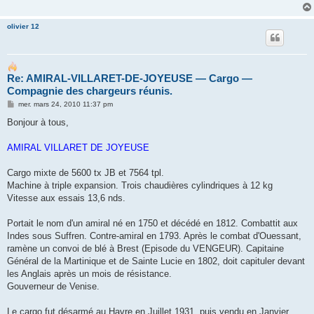
olivier 12
Re: AMIRAL-VILLARET-DE-JOYEUSE ― Cargo ―
Compagnie des chargeurs réunis.
M
mer. mars 24, 2010 11:37 pm
e
s
Bonjour à tous,
s
a
g
AMIRAL VILLARET DE JOYEUSE
e
Cargo mixte de 5600 tx JB et 7564 tpl.
Machine à triple expansion. Trois chaudières cylindriques à 12 kg
Vitesse aux essais 13,6 nds.
Portait le nom d'un amiral né en 1750 et décédé en 1812. Combattit aux
Indes sous Suffren. Contre-amiral en 1793. Après le combat d'Ouessant,
ramène un convoi de blé à Brest (Episode du VENGEUR). Capitaine
Général de la Martinique et de Sainte Lucie en 1802, doit capituler devant
les Anglais après un mois de résistance.
Gouverneur de Venise.
Le cargo fut désarmé au Havre en Juillet 1931, puis vendu en Janvier