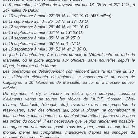
Le 9 septembre, le Villaret-de-Joyeuse est par 18° 35’ N. et 20° 1’ O., à
247 milles de Dakar.
Le 10 septembre à midi : 22° 35’ N. et 19° 19’ O. (487 milles).
Le 11 septembre à midi : 25° 52’ N. et 17° 33’ O.
Le 12 septembre à midi : 28° 46’ N. et 15° 16’ O.
Le 13 septembre à midi : 32° N. et 13° 03’ O.
Le 14 septembre à midi : 35° N. et 9° 25’ O.
Le 15 septembre à midi : 36° N. et 3° 27’ O.
Le 16 septembre à midi : 38° 51’ N. et 1° 36’ O.
Le jeudi 17 septembre, à 5 heures du soir, le
Villaret
entre en rade de
Marseille, où le pilote apprend aux officiers, sans nouvelles depuis le
départ, la victoire de la Marne.
Les opérations de débarquement commencent dans la matinée du 18.
Les différents éléments du régiment se concentreront au camp de
Carpiagne, à 18 kilomètres de Marseille, au fur et à mesure de leur
arrivée.
De régiment, il n’y a encore en réalité qu’un embryon, constitué
d’éléments venus de toutes les régions de l’A.O.F. (Soudan, Côte-
d’Ivoire, Mauritanie, Sénégal, etc.), avec une très forte proportion de
réser-vistes, avec des officiers qui, pour la plupart, ne connaissent ni
leurs cadres ni leurs hommes, et qui n’ont eux-mêmes jamais servi sous
les ordres du colonel. Il est nécessaire que, le plus rapidement possible,
cet organisme soit mis au point. Tous les jours, matin et soir, tout le
monde, même les comptables, manœu-vra d’après les principes du
nouveau
Service en Campagne.