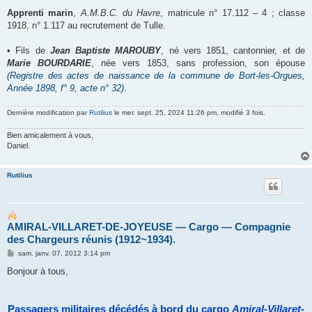
Apprenti marin
,
A.M.B.C. du Havre
, matricule n° 17.112 – 4 ; classe
1918, n° 1.117 au recrutement de Tulle.
• Fils de
Jean Baptiste MAROUBY
, né vers 1851, cantonnier, et de
Marie BOURDARIE
, née vers 1853, sans profession, son épouse
(Registre des actes de naissance de la commune de Bort-les-Orgues,
Année 1898, f° 9, acte n° 32)
.
Dernière modification par
Rutilius
le mer. sept. 25, 2024 11:26 pm, modifié 3 fois.
Bien amicalement à vous,
Daniel.
Rutilius
AMIRAL-VILLARET-DE-JOYEUSE ― Cargo ― Compagnie
des Chargeurs réunis (1912~1934).
M
sam. janv. 07, 2012 3:14 pm
e
s
Bonjour à tous,
s
a
g
e
Passagers militaires décédés à bord du cargo
Amiral-Villaret-