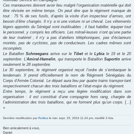
Ces manœuvres doivent avoir lieu malgré l’organisation matérielle qui doit
être révisée en même temps. On peut dire que le régiment manque de
tout : 75 % de ses fusils, d’après la visite d’un inspecteur d’armes, ont
besoin d’être changés. Il n’y a ni une voiture ni un cheval. Les vêtements
légers apportés du Sénégal sont inutilisables ; il faut habiller, équiper tout
le personnel, y compris les officiers. Les mitrail-leuses n’ont qu’une partie
de leur matériel ; il n’y a pas d’ateliers téléphoniques, pas d’éclaireurs
montés, pas de cyclistes, pas de conducteurs. Les cadres mêmes sont
incomplets.
Le Bataillon
Schneegans
arrive sur le
Tibet
et le
Lybia
le 19 et le 20
septembre. L’
Amiral-Hamelin
, qui transporte le Bataillon
Saportin
arrive
seulement le 28 septembre.
Le 30 septembre, le régiment organisé reçoit l’ordre de s’embarquer le
lendemain. Il prend officiellement le nom de
Régiment Sénégalais du
Corps d’Armée Colonial.
Le départ aura lieu par quatre trains transpor-tant
respectivement chacun des trois bataillons et l’état-major du régiment.
Entre temps, le régiment a reçu une légère modification dans son
organisation : il est constitué d’une compagnie hors rang, chargée de
l’administration des trois bataillons, qui ne forment plus qu’un corps.
[...]
»
Dernière modification par
Rutilius
le mer. sept. 25, 2024 11:24 pm, modifié 3 fois.
Bien amicalement à vous,
Daniel.