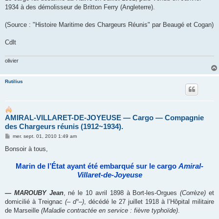
1934 à des démolisseur de Britton Ferry (Angleterre).
(Source : "Histoire Maritime des Chargeurs Réunis" par Beaugé et Cogan)
Cdlt
olivier
Rutilius
AMIRAL-VILLARET-DE-JOYEUSE ― Cargo ― Compagnie
des Chargeurs réunis (1912~1934).
M
mer. sept. 01, 2010 1:49 am
e
s
Bonsoir à tous,
s
a
g
Marin de l’État ayant été embarqué sur le cargo
Amiral-
e
Villaret-de-Joyeuse
― MAROUBY Jean
, né le 10 avril 1898 à Bort-les-Orgues
(Corrèze)
et
domicilié à Treignac
(– d°–)
, décédé le 27 juillet 1918 à l’Hôpital militaire
de Marseille
(Maladie contractée en service : fièvre typhoïde)
.