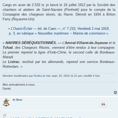
Cargo en acier de 2.532 tx jn lancé le 18 juillet 1912 par la
Société des
chantiers et ateliers de Saint-Nazaire (Penhoët)
pour le compte de la
Compagnie des chargeurs réunis
, du Havre. Démoli en 1934 à Briton
Ferry
(Royaume-Uni)
.
•
L’Ouest-Éclair
― éd. de Caen ―, n° 7.210, Vendredi 2 mai 1919,
p. 3, en rubrique
« Nouvelles maritimes ~ Marine de commerce »
.
«
NAVIRES DÉRÉQUISITIONNÉS. ―
L’
Amiral-Villaret-de-Joyeuse
et le
Tchad
, des Chargeurs Réunis, viennent d’être rendus à leur compagnie.
Le premier reprend la ligne d’Indo-Chine, le second celle de Bordeaux-
Matadi.
Le
Listrac
, restitué par les allemands, reprend son service Bordeaux-
Rotterdam. »
Dernière modification par
Rutilius
le mer. sept. 25, 2024 11:21 pm, modifié 4 fois.
Bien amicalement à vous,
Daniel.
Ar Brav