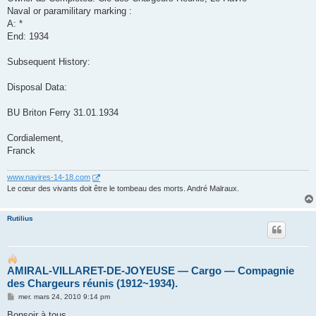
Naval or paramilitary marking :
A: *
End: 1934
Subsequent History:
Disposal Data:
BU Briton Ferry 31.01.1934
Cordialement,
Franck
www.navires-14-18.com
Le cœur des vivants doit être le tombeau des morts. André Malraux.
Rutilius
AMIRAL-VILLARET-DE-JOYEUSE ― Cargo ― Compagnie
des Chargeurs réunis (1912~1934).
M
mer. mars 24, 2010 9:14 pm
e
s
Bonsoir à tous,