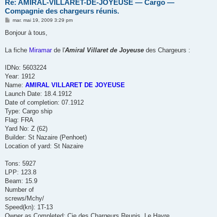
Re: AMIRAL-VILLARET-DE-JOYEUSE ― Cargo ―
Compagnie des chargeurs réunis.
M
mar. mai 19, 2009 3:29 pm
e
s
Bonjour à tous,
s
a
g
La fiche
Miramar
de l'
Amiral Villaret de Joyeuse
des Chargeurs :
e
IDNo: 5603224
Year: 1912
Name:
AMIRAL VILLARET DE JOYEUSE
Launch Date: 18.4.1912
Date of completion: 07.1912
Type: Cargo ship
Flag: FRA
Yard No: Z (62)
Builder: St Nazaire (Penhoet)
Location of yard: St Nazaire
Tons: 5927
LPP: 123.8
Beam: 15.9
Number of
screws/Mchy/
Speed(kn): 1T-13
Owner as Completed: Cie des Chargeurs Reunis, Le Havre