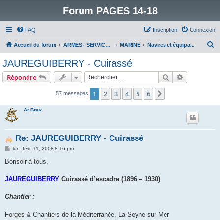
Forum PAGES 14-18
FAQ
Inscription
Connexion
R
Accueil du forum
ARMES - SERVICES - UNITES : historiques & discussions
MARINE
Navires et équipages
e
JAUREGUIBERRY - Cuirassé
c
Rechercher
Recherche 
Répondre
h
e
1
2
3
4
5
6
Suivant
57 messages
r
Ar Brav
c
h
Re: JAUREGUIBERRY - Cuirassé
e
M
lun. févr. 11, 2008 8:16 pm
r
e
s
Bonsoir à tous,
s
a
g
JAUREGUIBERRY
Cuirassé d’escadre (1896 – 1930)
e
Chantier :
Forges & Chantiers de la Méditerranée, La Seyne sur Mer