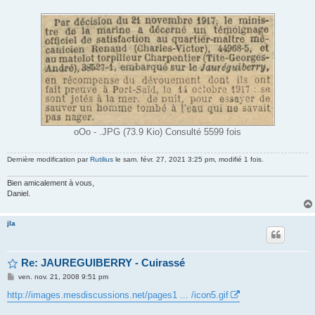
oOo - .JPG (73.9 Kio) Consulté 5599 fois
Dernière modification par
Rutilius
le sam. févr. 27, 2021 3:25 pm, modifié 1 fois.
Bien amicalement à vous,
Daniel.
jla
Re: JAUREGUIBERRY - Cuirassé
M
ven. nov. 21, 2008 9:51 pm
e
s
http://images.mesdiscussions.net/pages1 ... /icon5.gif
s
a