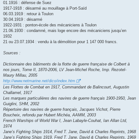
01.1916 : défense de Suez
1917-1918 : désarmé au mouillage à Port-Saïd
06.03.1919 : retour à Toulon
30.04.1919 : désarmé
1922-1931 : ponton-école des mécaniciens à Toulon
21.06.1930 : condamné, mais loge encore des mécaniciens jusqu’en
1932
21 ou 23.07.1934 : vendu à la démolition pour 1 147 000 francs.
Sources :
Dictionnaire des bâtiments de la flotte de guerre française de Colbert à
nos jours, Tome II, 1870-2006, LV Jean-Michel Roche, Imp. Rezotel-
Maury Millau, 2005
http://www.netmarine.net/dico/index.htm
Les Flottes de Combat en 1917, Commandant de Balincourt, Augustin
Challamel, 1917
Les marques particulières des navires de guerre français 1900-1950, Jean
Guiglini, SHM, 2002
Répertoire des navires de guerre français, Jacques Vichot, Pierre
Boucheix, refondu par Hubert Michéa, AAMM, 2003
French Warships of World War I, Jean Labayle-Couhat, Ian Allan Ltd,
1974
Jane’s Fighting Ships 1914, Fred T. Jane, David & Charles Reprints, 1968
Jane’s Fighting Ships 1919, Fred T. Jane, David & Charles Reprints, 1969