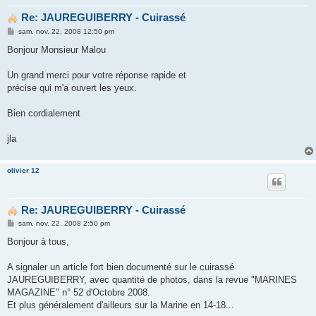
Re: JAUREGUIBERRY - Cuirassé
M
sam. nov. 22, 2008 12:50 pm
e
s
Bonjour Monsieur Malou
s
a
g
Un grand merci pour votre réponse rapide et
e
précise qui m'a ouvert les yeux.
Bien cordialement
jla
olivier 12
Re: JAUREGUIBERRY - Cuirassé
M
sam. nov. 22, 2008 2:50 pm
e
s
Bonjour à tous,
s
a
g
A signaler un article fort bien documenté sur le cuirassé
e
JAUREGUIBERRY, avec quantité de photos, dans la revue "MARINES
MAGAZINE" n° 52 d'Octobre 2008.
Et plus généralement d'ailleurs sur la Marine en 14-18...