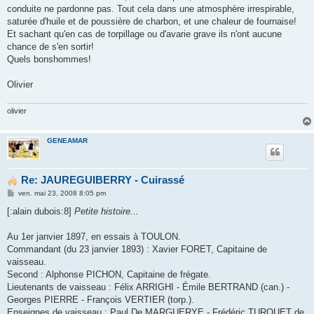
conduite ne pardonne pas. Tout cela dans une atmosphère irrespirable,
saturée d'huile et de poussière de charbon, et une chaleur de fournaise!
Et sachant qu'en cas de torpillage ou d'avarie grave ils n'ont aucune
chance de s'en sortir!
Quels bonshommes!
Olivier
olivier
GENEAMAR
Re: JAUREGUIBERRY - Cuirassé
M
ven. mai 23, 2008 8:05 pm
e
s
[:alain dubois:8]
Petite histoire...
s
a
g
Au 1er janvier 1897, en essais à TOULON.
e
Commandant (du 23 janvier 1893) : Xavier FORET, Capitaine de
vaisseau.
Second : Alphonse PICHON, Capitaine de frégate.
Lieutenants de vaisseau : Félix ARRIGHI - Émile BERTRAND (can.) -
Georges PIERRE - François VERTIER (torp.).
Enseignes de vaisseau : Paul De MARGUERYE - Frédéric TURQUET de