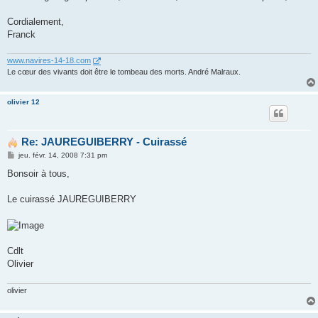
Cordialement,
Franck
www.navires-14-18.com
Le cœur des vivants doit être le tombeau des morts. André Malraux.
olivier 12
Re: JAUREGUIBERRY - Cuirassé
M
jeu. févr. 14, 2008 7:31 pm
e
s
Bonsoir à tous,
s
a
g
Le cuirassé JAUREGUIBERRY
e
Cdlt
Olivier
olivier