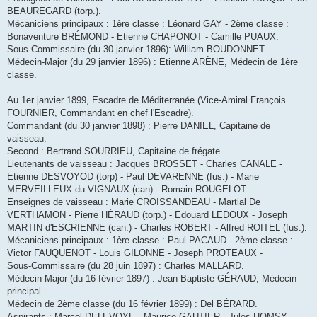
BEAUREGARD (torp.).
Mécaniciens principaux : 1ère classe : Léonard GAY - 2ème classe :
Bonaventure BRÉMOND - Etienne CHAPONOT - Camille PUAUX.
Sous-Commissaire (du 30 janvier 1896): William BOUDONNET.
Médecin-Major (du 29 janvier 1896) : Etienne ARÈNE, Médecin de 1ère
classe.
Au 1er janvier 1899, Escadre de Méditerranée (Vice-Amiral François
FOURNIER, Commandant en chef l'Escadre).
Commandant (du 30 janvier 1898) : Pierre DANIEL, Capitaine de
vaisseau.
Second : Bertrand SOURRIEU, Capitaine de frégate.
Lieutenants de vaisseau : Jacques BROSSET - Charles CANALE -
Etienne DESVOYOD (torp) - Paul DEVARENNE (fus.) - Marie
MERVEILLEUX du VIGNAUX (can) - Romain ROUGELOT.
Enseignes de vaisseau : Marie CROISSANDEAU - Martial De
VERTHAMON - Pierre HÉRAUD (torp.) - Edouard LEDOUX - Joseph
MARTIN d'ESCRIENNE (can.) - Charles ROBERT - Alfred ROITEL (fus.).
Mécaniciens principaux : 1ère classe : Paul PACAUD - 2ème classe :
Victor FAUQUENOT - Louis GILONNE - Joseph PROTEAUX -
Sous-Commissaire (du 28 juin 1897) : Charles MALLARD.
Médecin-Major (du 16 février 1897) : Jean Baptiste GÉRAUD, Médecin
principal.
Médecin de 2ème classe (du 16 février 1899) : Del BÉRARD.
Aspirants : Marcel DELEVOYE - Maurice GAUTIER - Jules HOMSY -