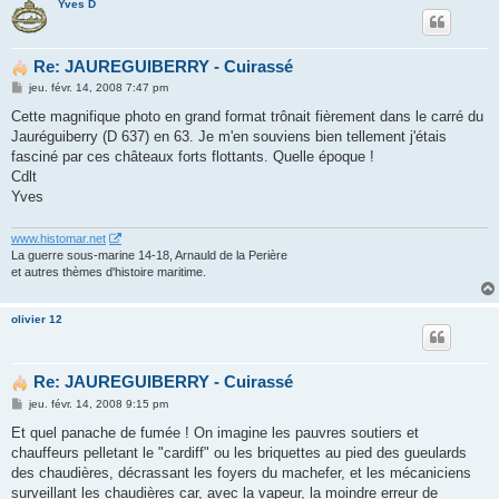
Yves D
Re: JAUREGUIBERRY - Cuirassé
M
jeu. févr. 14, 2008 7:47 pm
e
s
Cette magnifique photo en grand format trônait fièrement dans le carré du
s
Jauréguiberry (D 637) en 63. Je m'en souviens bien tellement j'étais
a
g
fasciné par ces châteaux forts flottants. Quelle époque !
e
Cdlt
Yves
www.histomar.net
La guerre sous-marine 14-18, Arnauld de la Perière
et autres thèmes d'histoire maritime.
olivier 12
Re: JAUREGUIBERRY - Cuirassé
M
jeu. févr. 14, 2008 9:15 pm
e
s
Et quel panache de fumée ! On imagine les pauvres soutiers et
s
chauffeurs pelletant le "cardiff" ou les briquettes au pied des gueulards
a
g
des chaudières, décrassant les foyers du machefer, et les mécaniciens
e
surveillant les chaudières car, avec la vapeur, la moindre erreur de