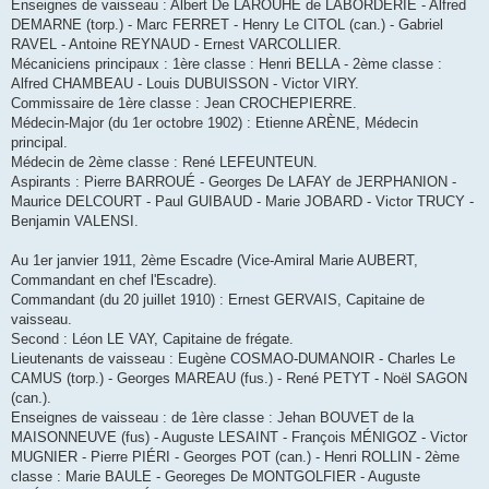
Enseignes de vaisseau : Albert De LAROUHE de LABORDERIE - Alfred
DEMARNE (torp.) - Marc FERRET - Henry Le CITOL (can.) - Gabriel
RAVEL - Antoine REYNAUD - Ernest VARCOLLIER.
Mécaniciens principaux : 1ère classe : Henri BELLA - 2ème classe :
Alfred CHAMBEAU - Louis DUBUISSON - Victor VIRY.
Commissaire de 1ère classe : Jean CROCHEPIERRE.
Médecin-Major (du 1er octobre 1902) : Etienne ARÈNE, Médecin
principal.
Médecin de 2ème classe : René LEFEUNTEUN.
Aspirants : Pierre BARROUÉ - Georges De LAFAY de JERPHANION -
Maurice DELCOURT - Paul GUIBAUD - Marie JOBARD - Victor TRUCY -
Benjamin VALENSI.
Au 1er janvier 1911, 2ème Escadre (Vice-Amiral Marie AUBERT,
Commandant en chef l'Escadre).
Commandant (du 20 juillet 1910) : Ernest GERVAIS, Capitaine de
vaisseau.
Second : Léon LE VAY, Capitaine de frégate.
Lieutenants de vaisseau : Eugène COSMAO-DUMANOIR - Charles Le
CAMUS (torp.) - Georges MAREAU (fus.) - René PETYT - Noël SAGON
(can.).
Enseignes de vaisseau : de 1ère classe : Jehan BOUVET de la
MAISONNEUVE (fus) - Auguste LESAINT - François MÉNIGOZ - Victor
MUGNIER - Pierre PIÉRI - Georges POT (can.) - Henri ROLLIN - 2ème
classe : Marie BAULE - Georeges De MONTGOLFIER - Auguste