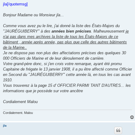
e
jla[/quotemsg]
Bonjour Madame ou Monsieur jla...
Comme vous avez pu le lire, j'ai donné la liste des États-Majors du
"JAURÉGUIBERRY" à des
années bien précises
. Malheureusement
je
n'ai pas dans mes archives la liste de tous les États-Majors de ce
bâtiment , année après année, pas plus que celle des autres bâtiments
de la Marine..
Je ne dispose pas non plus des affectations précises des quelques 30
000 Officiers de Marine et de leur déroulement de carrière.
Votre grand-père donc, si j'en crois votre remarque, ayant été promu
Capitaine de frégate le 13 janvier 1908, il a pu être affecté comme Officier
en Second du "JAURÉGUIBERRY" cette année là, en tous les cas avant
1910.
Vous trouverez à la page 15 d' OFFICIER PARMI TANT D'AUTRES... les
informations que je possède sur votre ancêtre
Cordialement Malou
Cordialement. Malou
jla