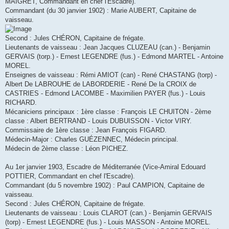
MAIGRET, Commandant en chef l'Escadre).
Commandant (du 30 janvier 1902) : Marie AUBERT, Capitaine de
vaisseau.
Second : Jules CHÉRON, Capitaine de frégate.
Lieutenants de vaisseau : Jean Jacques CLUZEAU (can.) - Benjamin
GERVAIS (torp.) - Ernest LEGENDRE (fus.) - Edmond MARTEL - Antoine
MOREL.
Enseignes de vaisseau : Rémi AMIOT (can) - René CHASTANG (torp) -
Albert De LABROUHE de LABORDERIE - René De la CROIX de
CASTRIES - Edmond LACOMBE - Maximilien PAYER (fus.) - Louis
RICHARD.
Mécaniciens principaux : 1ère classe : François LE CHUITON - 2ème
classe : Albert BERTRAND - Louis DUBUISSON - Victor VIRY.
Commissaire de 1ère classe : Jean François FIGARD.
Médecin-Major : Charles GUÉZENNEC, Médecin principal.
Médecin de 2ème classe : Léon PICHEZ.
Au 1er janvier 1903, Escadre de Méditerranée (Vice-Amiral Edouard
POTTIER, Commandant en chef l'Escadre).
Commandant (du 5 novembre 1902) : Paul CAMPION, Capitaine de
vaisseau.
Second : Jules CHÉRON, Capitaine de frégate.
Lieutenants de vaisseau : Louis CLAROT (can.) - Benjamin GERVAIS
(torp) - Ernest LEGENDRE (fus.) - Louis MASSON - Antoine MOREL.