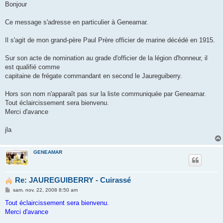
g
Bonjour
e
Ce message s'adresse en particulier à Geneamar.
Il s'agit de mon grand-père Paul Prère officier de marine décédé en 1915.
Sur son acte de nomination au grade d'officier de la légion d'honneur, il
est qualifié comme
capitaine de frégate commandant en second le Jaureguiberry.
Hors son nom n'apparaît pas sur la liste communiquée par Geneamar.
Tout éclaircissement sera bienvenu.
Merci d'avance
jla
GENEAMAR
Re: JAUREGUIBERRY - Cuirassé
M
sam. nov. 22, 2008 8:50 am
e
s
Tout éclaircissement sera bienvenu.
s
Merci d'avance
a
g