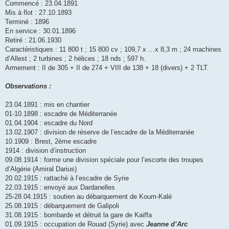
Commencé : 23.04.1891
Mis à flot : 27.10.1893
Terminé : 1896
En service : 30.01.1896
Retiré : 21.06.1930
Caractéristiques : 11 800 t ; 15 800 cv ; 109,7 x …x 8,3 m ; 24 machines
d’Allest ; 2 turbines ; 2 hélices ; 18 nds ; 597 h.
Armement : II de 305 + II de 274 + VIII de 138 + 18 (divers) + 2 TLT.
Observations :
23.04.1891 : mis en chantier
01-10.1898 : escadre de Méditerranée
01.04.1904 : escadre du Nord
13.02.1907 : division de réserve de l’escadre de la Méditerranée
10.1909 : Brest, 2ème escadre
1914 : division d’instruction
09.08.1914 : forme une division spéciale pour l’escorte des troupes
d’Algérie (Amiral Darius)
20.02.1915 : rattaché à l’escadre de Syrie
22.03.1915 : envoyé aux Dardanelles
25-28.04.1915 : soutien au débarquement de Koum-Kalé
25.08.1915 : débarquement de Galipoli
31.08.1915 : bombarde et détruit la gare de Kaiffa
01.09.1915 : occupation de Rouad (Syrie) avec
Jeanne d’Arc