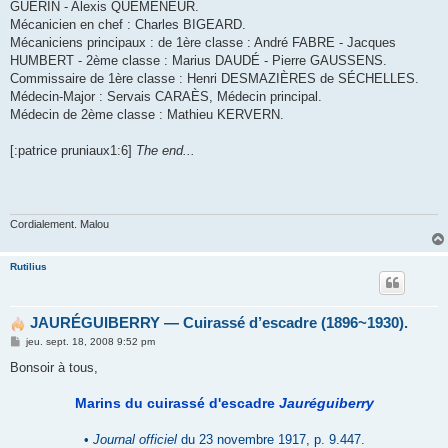
GUÉRIN - Alexis QUÉMENEUR.
Mécanicien en chef : Charles BIGEARD.
Mécaniciens principaux : de 1ère classe : André FABRE - Jacques
HUMBERT - 2ème classe : Marius DAUDÉ - Pierre GAUSSENS.
Commissaire de 1ère classe : Henri DESMAZIÈRES de SÉCHELLES.
Médecin-Major : Servais CARAÈS, Médecin principal.
Médecin de 2ème classe : Mathieu KERVERN.
[:patrice pruniaux1:6]
The end...
Cordialement. Malou
Rutilius
JAURÉGUIBERRY ― Cuirassé d’escadre (1896~1930).
M
jeu. sept. 18, 2008 9:52 pm
e
s
Bonsoir à tous,
s
a
g
Marins du cuirassé d'escadre
Jauréguiberry
e
•
Journal officiel
du 23 novembre 1917, p. 9.447.