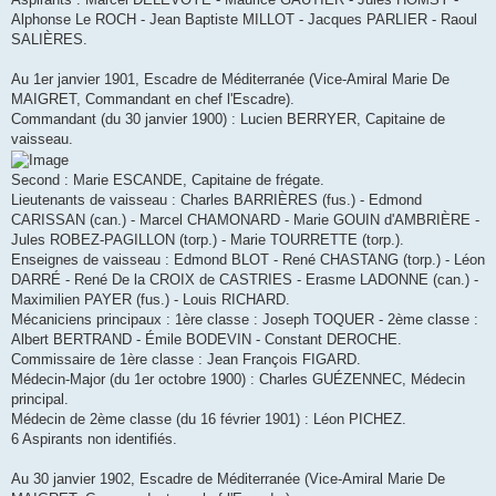
Alphonse Le ROCH - Jean Baptiste MILLOT - Jacques PARLIER - Raoul
SALIÈRES.
Au 1er janvier 1901, Escadre de Méditerranée (Vice-Amiral Marie De
MAIGRET, Commandant en chef l'Escadre).
Commandant (du 30 janvier 1900) : Lucien BERRYER, Capitaine de
vaisseau.
Second : Marie ESCANDE, Capitaine de frégate.
Lieutenants de vaisseau : Charles BARRIÈRES (fus.) - Edmond
CARISSAN (can.) - Marcel CHAMONARD - Marie GOUIN d'AMBRIÈRE -
Jules ROBEZ-PAGILLON (torp.) - Marie TOURRETTE (torp.).
Enseignes de vaisseau : Edmond BLOT - René CHASTANG (torp.) - Léon
DARRÉ - René De la CROIX de CASTRIES - Erasme LADONNE (can.) -
Maximilien PAYER (fus.) - Louis RICHARD.
Mécaniciens principaux : 1ère classe : Joseph TOQUER - 2ème classe :
Albert BERTRAND - Émile BODEVIN - Constant DEROCHE.
Commissaire de 1ère classe : Jean François FIGARD.
Médecin-Major (du 1er octobre 1900) : Charles GUÉZENNEC, Médecin
principal.
Médecin de 2ème classe (du 16 février 1901) : Léon PICHEZ.
6 Aspirants non identifiés.
Au 30 janvier 1902, Escadre de Méditerranée (Vice-Amiral Marie De