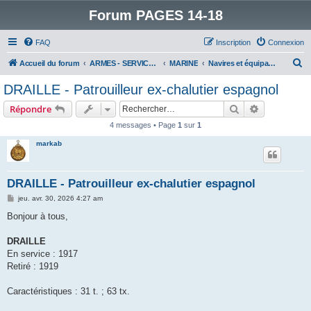
Forum PAGES 14-18
FAQ
Inscription
Connexion
R
Accueil du forum
ARMES - SERVICES - UNITES : historiques & discussions
MARINE
Navires et équipages
e
DRAILLE - Patrouilleur ex-chalutier espagnol
c
Rechercher
Recherche 
Répondre
h
4 messages • Page
1
sur
1
e
markab
r
c
h
DRAILLE - Patrouilleur ex-chalutier espagnol
e
M
jeu. avr. 30, 2026 4:27 am
e
r
s
Bonjour à tous,
s
a
g
DRAILLE
e
En service : 1917
Retiré : 1919
Caractéristiques : 31 t. ; 63 tx.