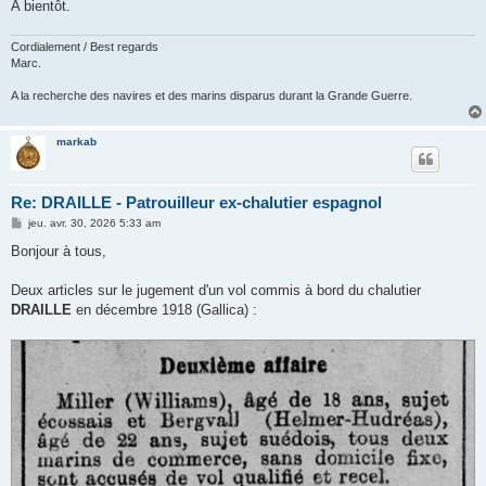
A bientôt.
Cordialement / Best regards
Marc.
A la recherche des navires et des marins disparus durant la Grande Guerre.
markab
Re: DRAILLE - Patrouilleur ex-chalutier espagnol
M
jeu. avr. 30, 2026 5:33 am
e
s
Bonjour à tous,
s
a
g
Deux articles sur le jugement d'un vol commis à bord du chalutier
e
DRAILLE
en décembre 1918 (Gallica) :