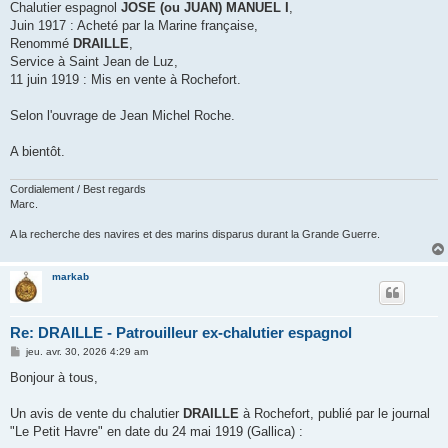
Chalutier espagnol
JOSE (ou JUAN) MANUEL I
,
Juin 1917 : Acheté par la Marine française,
Renommé
DRAILLE
,
Service à Saint Jean de Luz,
11 juin 1919 : Mis en vente à Rochefort.
Selon l'ouvrage de Jean Michel Roche.
A bientôt.
Cordialement / Best regards
Marc.
A la recherche des navires et des marins disparus durant la Grande Guerre.
markab
Re: DRAILLE - Patrouilleur ex-chalutier espagnol
M
jeu. avr. 30, 2026 4:29 am
e
s
Bonjour à tous,
s
a
g
Un avis de vente du chalutier
DRAILLE
à Rochefort, publié par le journal
e
"Le Petit Havre" en date du 24 mai 1919 (Gallica) :