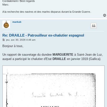
Cordialement / Best regards
Marc.
A la recherche des navires et des marins disparus durant la Grande Guerre.
markab
Re: DRAILLE - Patrouilleur ex-chalutier espagnol
M
jeu. avr. 30, 2026 4:46 am
e
s
Bonjour à tous,
s
a
g
Un rapport de sauvetage du dundee
MARGUERITE
à Saint-Jean de Luz,
e
auquel a participé le chalutier d'Etat
DRAILLE
en janvier 1919 (Gallica).