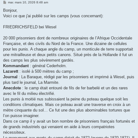
M
mar. mars 10, 2026 8:48 am
e
s
Bonjour,
s
Voici ce que j'ai publié sur les camps (vous concernant):
a
g
e
FRIEDRICHSFELD bei Wesel
20 000 prisonniers dont de nombreux originaires de l’Afrique Occidentale
Française, et des civils du Nord de la France. Une dizaine de cellules
pour les punis. A chaque angle du camp, un monticule de terre supportait
une mitrailleuse et deux petits canons. Situé près de la Hollande il fut un
des camps les plus sévèrement gardés.
Kommandant
: général Cederholm.
Lazarett
: isolé à 500 mètres du camp ;
Journal
: La Baraque, rédigé par les prisonniers et imprimé à Wesel, puis
plus tard le journal, La Marmite.
Anecdote
: le camp était entouré de fils de fer barbelé et un des rares
avec le fil du milieu électrifié.
Les punis à moitié nus subissaient la peine du poteau quelque soit les
conditions climatiques. Mais ce poteau avait une traverse en croix à un
mètre cinquante du sol… Ce fut une des plus abominables tortures que
l’on puisse imaginer.
Dans ce camp il y avait un bon nombre de prisonniers français fortunés et
de grands industriels qui venaient en aide à leurs compatriotes
nécessiteux.
Le monument aux morts du camp datait de 1872 (guerre de 1870-1871). Il