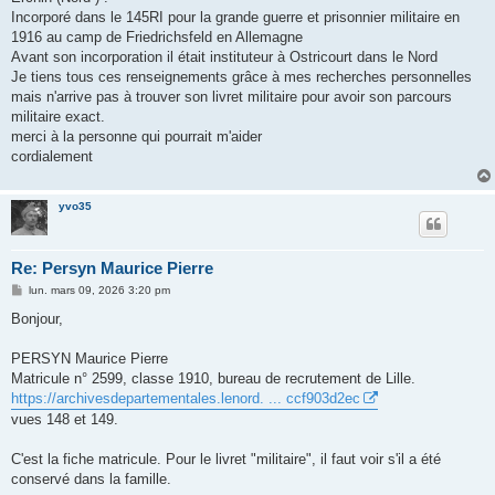
Incorporé dans le 145RI pour la grande guerre et prisonnier militaire en
1916 au camp de Friedrichsfeld en Allemagne
Avant son incorporation il était instituteur à Ostricourt dans le Nord
Je tiens tous ces renseignements grâce à mes recherches personnelles
mais n'arrive pas à trouver son livret militaire pour avoir son parcours
militaire exact.
merci à la personne qui pourrait m'aider
cordialement
yvo35
Re: Persyn Maurice Pierre
M
lun. mars 09, 2026 3:20 pm
e
s
Bonjour,
s
a
g
PERSYN Maurice Pierre
e
Matricule n° 2599, classe 1910, bureau de recrutement de Lille.
https://archivesdepartementales.lenord. ... ccf903d2ec
vues 148 et 149.
C'est la fiche matricule. Pour le livret "militaire", il faut voir s'il a été
conservé dans la famille.