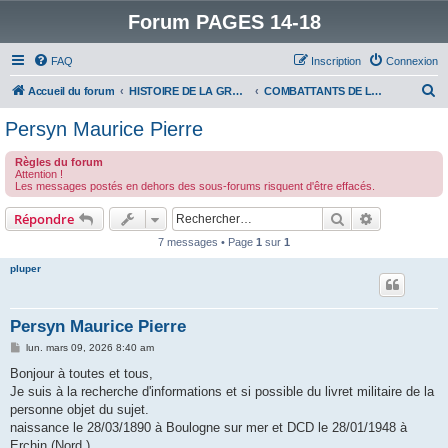
Forum PAGES 14-18
FAQ
Inscription
Connexion
R
Accueil du forum
HISTOIRE DE LA GRANDE GUERRE
COMBATTANTS DE LA GRANDE GUERRE
e
Persyn Maurice Pierre
c
Règles du forum
h
Attention !
Les messages postés en dehors des sous-forums risquent d'être effacés.
e
r
Rechercher
Recherche 
Répondre
c
7 messages • Page
1
sur
1
h
pluper
e
r
Persyn Maurice Pierre
M
lun. mars 09, 2026 8:40 am
e
s
Bonjour à toutes et tous,
s
Je suis à la recherche d'informations et si possible du livret militaire de la
a
g
personne objet du sujet.
e
naissance le 28/03/1890 à Boulogne sur mer et DCD le 28/01/1948 à
Erchin (Nord ) .