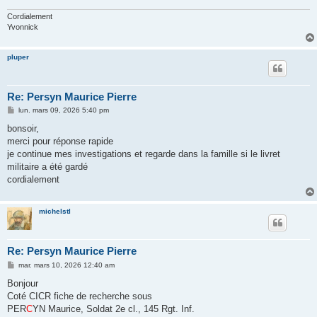
Cordialement
Yvonnick
pluper
Re: Persyn Maurice Pierre
M
lun. mars 09, 2026 5:40 pm
e
s
bonsoir,
s
merci pour réponse rapide
a
g
je continue mes investigations et regarde dans la famille si le livret
e
militaire a été gardé
cordialement
michelstl
Re: Persyn Maurice Pierre
M
mar. mars 10, 2026 12:40 am
e
s
Bonjour
s
Coté CICR fiche de recherche sous
a
g
PER
C
YN Maurice, Soldat 2e cl., 145 Rgt. Inf.
e