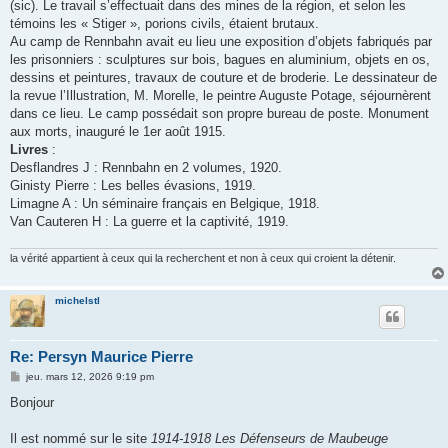
(sic). Le travail s’effectuait dans des mines de la région, et selon les
témoins les « Stiger », porions civils, étaient brutaux.
Au camp de Rennbahn avait eu lieu une exposition d’objets fabriqués par
les prisonniers : sculptures sur bois, bagues en aluminium, objets en os,
dessins et peintures, travaux de couture et de broderie. Le dessinateur de
la revue l’Illustration, M. Morelle, le peintre Auguste Potage, séjournèrent
dans ce lieu. Le camp possédait son propre bureau de poste. Monument
aux morts, inauguré le 1er août 1915.
Livres
:
Desflandres J : Rennbahn en 2 volumes, 1920.
Ginisty Pierre : Les belles évasions, 1919.
Limagne A : Un séminaire français en Belgique, 1918.
Van Cauteren H : La guerre et la captivité, 1919.
la vérité appartient à ceux qui la recherchent et non à ceux qui croient la détenir.
michelstl
Re: Persyn Maurice Pierre
M
jeu. mars 12, 2026 9:19 pm
e
s
Bonjour
s
a
g
Il est nommé sur le site
1914-1918 Les Défenseurs de Maubeuge
e