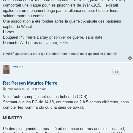
comportait une plaque pour les prisonniers de 1914-1915. Il existait
également un monument érigé par les allemands pour honorer leurs
soldats morts au combat.
Une association a été fondée après la guerre : Amicale des parisiens
captifs de Wesel.
Livres
:
Bougarel P : Pierre Bartay prisonnier de guerre, sans date.
Dumontel A : Lettres de l’arrière, 2005.
la vérité appartient à ceux qui la recherchent et non à ceux qui croient la détenir.
stcypre
Re: Persyn Maurice Pierre
M
mar. mars 10, 2026 8:56 am
e
s
Voici l'autre camp (inscrit sur les fiches du CICR).
s
Sachant que les PG de 14-18, ont connu de 2 à 5 camps différents, sans
a
g
compter les Kommando ou chantiers de travail.
e
MÜNSTER
Un des plus grands camps. Il était composé de trois annexes : camp I,