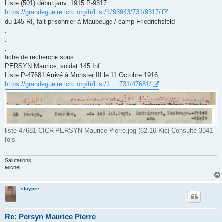
Liste (501) début janv. 1915 P-9317
https://grandeguerre.icrc.org/fr/List/1293943/731/9317/
du 145 RI, fait prisonnier à Maubeuge / camp Friedrichsfeld
.
.
.
fiche de recherche sous
PERSYN Maurice, soldat 145 Inf
Liste P-47681 Arrivé à Münster III le 11 Octobre 1916,
https://grandeguerre.icrc.org/fr/List/1 ... 731/47681/
liste 47681 CICR PERSYN Maurice Pierre.jpg (62.16 Kio) Consulté 3341
fois
Salutations
Michel
stcypre
Re: Persyn Maurice Pierre