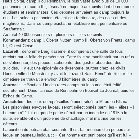
Haus Spital, camp II ou Rennbahn, le plus vaste avec plus de 10 000
prisonniers, et camp III , réservé en majorité aux civils dont de nombreux
étudiants et séminaristes. Ces déportés arrivaient au camp toujours la
nuit. Les soldats prisonniers étaient des territoriaux, des noirs et des
maghrébins. Dans ce camp existait un établissement pénitentiaire ou
Strafanstalt.
Au total 40 000prisonniers et plusieurs milliers de civils.
Kommandant
: camp I, Oberst Nütten, camp II, Oberst von Frentz, camp
III, Oberst Geise.
Lazarett
: dénommé Berg Kaserne, il comprenait une salle de fous
atteints par la folie de persécution. Cette folie se manifestait par un refus
de s’alimenter, des propos incohérents, des gestes absurdes, des
suicides. Il y eut une épidémie de dysenterie, surtout chez les civils.
Dans la ville de Münster il y avait le Lazarett Saint Benoît de Recke. Le
cimetière se trouvait à environ 8 kilomètres du camp.
Journal
: Le Soutien. Un des rares camps où le journal était édité
secrètement. Dans l’annexe de Rennbahn on trouvait Le Journal, puis les
Echos du Camp.
Anecdotes
: les lieux de représailles étaient situés à Mitau ou Blizna.
Les prisonniers envoyés là-bas, seront sélectionnés parmi les « élites » !
Le camp n° 1 fut en grande partie détruit par un incendie en 1915 à la
suite, semble-t-il d’un problème de chauffage, mal maitrisé par les
détenus.
La punition du poteau était courante. Il est fait mention d’un poteau sur
lequel un panneau indiquait : « Cet homme est puni parce qu’il est fui »