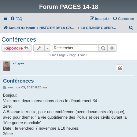
Forum PAGES 14-18
FAQ
Inscription
Connexion
R
Accueil du forum
HISTOIRE DE LA GRANDE GUERRE
LA GRANDE GUERRE VUE D'AUJOURD'HUI
e
Conférences
c
Rechercher
Recherche 
Répondre
h
1 message • Page
1
sur
1
e
stcypre
r
c
h
Conférences
e
M
mer. nov. 05, 2025 8:20 am
e
r
s
Bonjour,
s
Voici mes deux interventions dans le département 34.
a
g
1ère:
e
A Balaruc le Vieux, pour une conférence (avec documents d'époque),
avec pour thème: "la vie quotidienne des Poilus et des civils durant la
1ère guerre mondiale".
Date : le vendredi 7 novembre à 18 heures.
2ème: