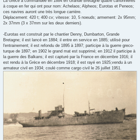
La Grece a commandée en 1884 en Grande Bretagne quatre canonnières
s
à coque en fer qui ont pour nom: Achelaos; Alpheos; Eurotas et Peneos;
a
g
ces navires auront une très longue carrière.
e
Déplacement: 420 t; 400 cv; vitesse: 10, 5 noeuds; armement: 2x 95mm;
2x 37mm (3 x 37mm sur les deux derniers).
-Eurotas est construit par le chantier Denny, Dumbarton, Grande
Bretagne; il est lancé en 1884; il entre en service en 1885; utilisé pour
l'entrainement; il est refondu de 1895 à 1897; participe à la guerre greco-
turque de 1897; en 1902 le grand mat est supprimé; en 1912 il participe à
la guerre des Balkans; il est capturé par la France en décembre 1916; il
est rendu à la Grèce en décembre 1918; il est rayé en 1925;vendu à un
armateur civil en 1934; coulé comme cargo civil le 26 juillet 1951.