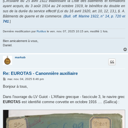
[
Circulaire du 25 avril 1922 établissant la Liste des bâtiments et formations
ayant acquis, du 3 août 1914 au 24 octobre 1919, le bénéfice du double en
sus de la durée du service effectif (Loi du 16 avril 1920, art. 10, 12, 13.), §. A.
Bâtiments de guerre et de commerce.
(Bull. off. Marine 1922, n° 14, p. 720 et
741
.
]
Dernière modification par
Rutilius
le ven. nov. 07, 2025 10:15 am, modifié 1 fois.
Bien amicalement à vous,
Daniel.
markab
Re: EUROTAS - Canonnière auxiliaire
M
mar. nov. 04, 2025 6:46 pm
e
s
Bonjour à tous,
s
a
g
Dans l'ouvrage du LV Guiot - L'Affaire grecque - fascicule 3, le navire grec
e
EUROTAS
est identifié comme corvette en octobre 1916 .... (Gallica) :