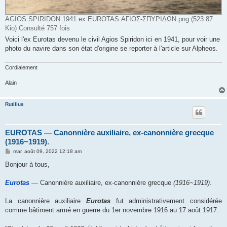
AGIOS SPIRIDON 1941 ex EUROTAS ΑΓΙΟΣ-ΣΠΥΡΙΔΩΝ.png (523.87
Kio) Consulté 757 fois
Voici l'ex Eurotas devenu le civil Agios Spiridon ici en 1941, pour voir une
photo du navire dans son état d'origine se reporter à l'article sur Alpheos.
Cordialement
Alain
Rutilius
EUROTAS ― Canonnière auxiliaire, ex-canonnière grecque
(1916~1919).
M
mar. août 09, 2022 12:18 am
e
s
Bonjour à tous,
s
a
g
Eurotas
― Canonnière auxiliaire, ex-canonnière grecque
(1916~1919)
.
e
La canonnière auxiliaire
Eurotas
fut administrativement considérée
comme bâtiment armé en guerre du 1er novembre 1916 au 17 août 1917.