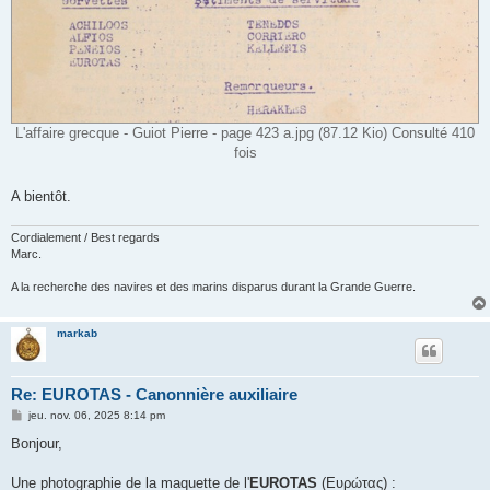
L'affaire grecque - Guiot Pierre - page 423 a.jpg (87.12 Kio) Consulté 410
fois
A bientôt.
Cordialement / Best regards
Marc.
A la recherche des navires et des marins disparus durant la Grande Guerre.
markab
Re: EUROTAS - Canonnière auxiliaire
M
jeu. nov. 06, 2025 8:14 pm
e
s
Bonjour,
s
a
g
Une photographie de la maquette de l'
EUROTAS
(Ευρώτας) :