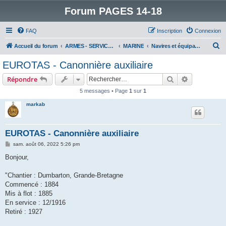
Forum PAGES 14-18
FAQ
Inscription
Connexion
R
Accueil du forum
ARMES - SERVICES - UNITES : historiques & discussions
MARINE
Navires et équipages
e
EUROTAS - Canonnière auxiliaire
c
Rechercher
Recherche 
Répondre
h
5 messages • Page
1
sur
1
e
markab
r
c
h
EUROTAS - Canonnière auxiliaire
e
M
sam. août 06, 2022 5:26 pm
e
r
s
Bonjour,
s
a
g
"Chantier : Dumbarton, Grande-Bretagne
e
Commencé : 1884
Mis à flot : 1885
En service : 12/1916
Retiré : 1927