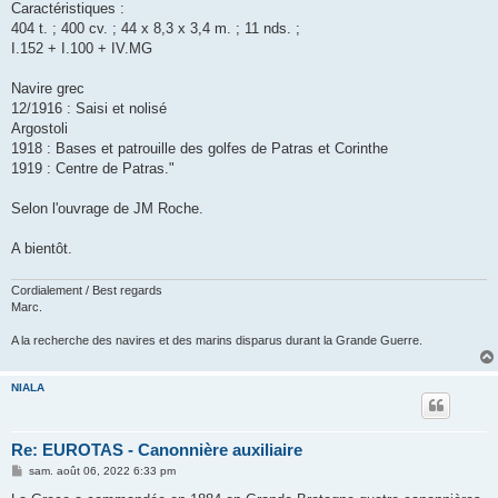
Caractéristiques :
404 t. ; 400 cv. ; 44 x 8,3 x 3,4 m. ; 11 nds. ;
I.152 + I.100 + IV.MG
Navire grec
12/1916 : Saisi et nolisé
Argostoli
1918 : Bases et patrouille des golfes de Patras et Corinthe
1919 : Centre de Patras."
Selon l'ouvrage de JM Roche.
A bientôt.
Cordialement / Best regards
Marc.
A la recherche des navires et des marins disparus durant la Grande Guerre.
NIALA
Re: EUROTAS - Canonnière auxiliaire
M
sam. août 06, 2022 6:33 pm
e
s