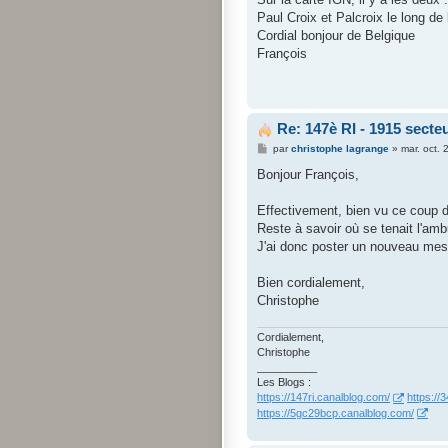
a
g
Paul Croix et Palcroix le long de 
e
Cordial bonjour de Belgique
François
Re: 147è RI - 1915 sect
M
par
christophe lagrange
»
mar. oct.
e
s
Bonjour François,
s
a
g
Effectivement, bien vu ce coup d
e
Reste à savoir où se tenait l'am
J'ai donc poster un nouveau mes
Bien cordialement,
Christophe
Cordialement,
Christophe
__________
Les Blogs :
https://147ri.canalblog.com/
https://
https://5gc29bcp.canalblog.com/