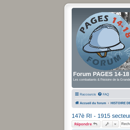
Forum PAGES 14-18
Les combattants & l'histoire de la Gran
Raccourcis
FAQ
Accueil du forum
HISTOIRE 
147è RI - 1915 secteu
Répondre