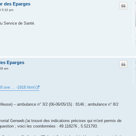
eur des Eparges
08 5:32 pm
du Service de Santé.
 des Eparges
:59 am
18.ove ... -1918.html
 Meuse) – ambulance n° 3/2 (06-06/05/15) : 8146 ; ambulance n° 8/2
orial Genweb j'ai trouvé des indications précises qui m'ont permis de
question ; voici les coordonnées : 49.118276 , 5.521793.