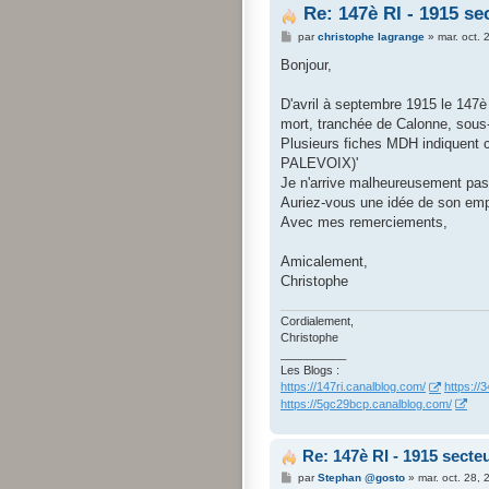
Re: 147è RI - 1915 s
M
par
christophe lagrange
»
mar. oct.
e
s
Bonjour,
s
a
g
D'avril à septembre 1915 le 147è
e
mort, tranchée de Calonne, sous-
Plusieurs fiches MDH indiquent
PALEVOIX)'
Je n'arrive malheureusement pas 
Auriez-vous une idée de son em
Avec mes remerciements,
Amicalement,
Christophe
Cordialement,
Christophe
__________
Les Blogs :
https://147ri.canalblog.com/
https://
https://5gc29bcp.canalblog.com/
Re: 147è RI - 1915 sect
M
par
Stephan @gosto
»
mar. oct. 28,