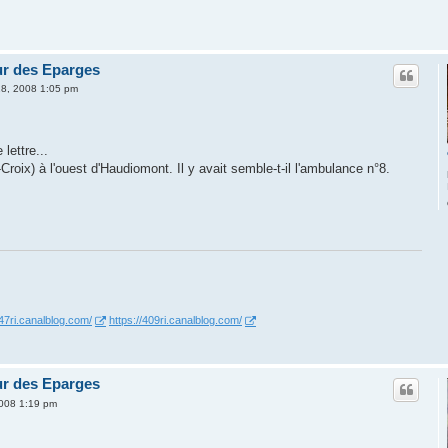
eur des Eparges
 28, 2008 1:05 pm
lettre...
oix) à l'ouest d'Haudiomont. Il y avait semble-t-il l'ambulance n°8.
347ri.canalblog.com/
https://409ri.canalblog.com/
eur des Eparges
2008 1:19 pm