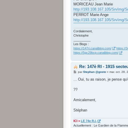
MORICEAU Jean Marie
http://193.108.167.105/SrvImg/S
PERROT Marie Ange
http://193.108.167.105/SrvImg/S
Cordialement,
Christophe
__________
Les Blogs :
https://147ri.canalblog.com/
https://
https://5gc29bcp.canalblog.com/
Re: 147è RI - 1915 sect
M
par
Stephan @gosto
»
mar. oct. 28,
e
s
... Oui, tu as raison, je pense qu
s
a
g
??
e
Amicalement,
Stéphan
ICI >
LE 74e R.I.
Actuellement : Le Gardien de la Flamm