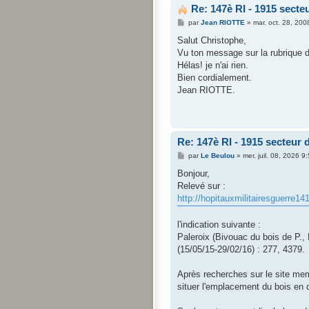
Re: 147è RI - 1915 sect
M
par
Jean RIOTTE
»
mar. oct. 28, 20
e
s
Salut Christophe,
s
Vu ton message sur la rubrique 
a
g
Hélas! je n'ai rien.
e
Bien cordialement.
Jean RIOTTE.
Re: 147è RI - 1915 secteur
M
par
Le Beulou
»
mer. juil. 08, 2026 9
e
s
Bonjour,
s
Relevé sur :
a
g
http://hopitauxmilitairesguerre14
e
l'indication suivante :
Paleroix (Bivouac du bois de P.,
(15/05/15-29/02/16) : 277, 4379.
Après recherches sur le site mem
situer l'emplacement du bois en 