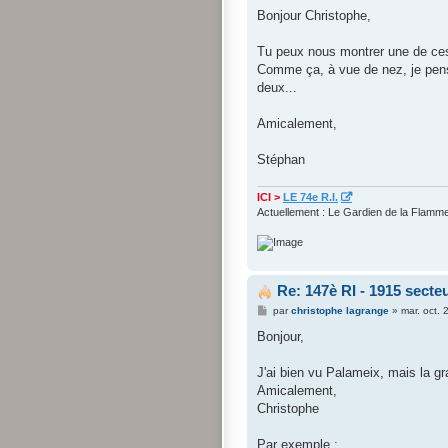
e
s
Bonjour Christophe,
s
a
g
Tu peux nous montrer une de ces 
e
Comme ça, à vue de nez, je pense
deux...
Amicalement,
Stéphan
ICI >
LE 74e R.I.
Actuellement : Le Gardien de la Flamm
Re: 147è RI - 1915 sect
M
par
christophe lagrange
»
mar. oct.
e
s
Bonjour,
s
a
g
J'ai bien vu Palameix, mais la gra
e
Amicalement,
Christophe
Par exemple :