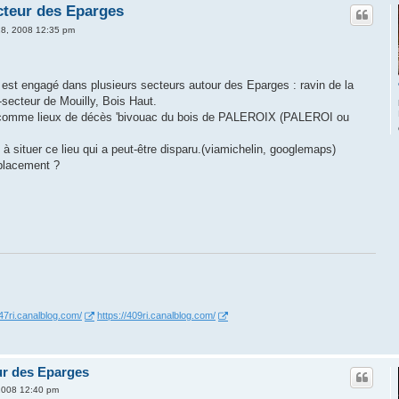
ecteur des Eparges
 28, 2008 12:35 pm
 est engagé dans plusieurs secteurs autour des Eparges : ravin de la
secteur de Mouilly, Bois Haut.
 comme lieux de décès 'bivouac du bois de PALEROIX (PALEROI ou
à situer ce lieu qui a peut-être disparu.(viamichelin, googlemaps)
placement ?
347ri.canalblog.com/
https://409ri.canalblog.com/
eur des Eparges
 2008 12:40 pm