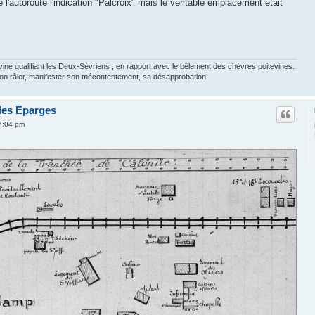
de l'autoroute l'indication "Palcroix" mais le véritable emplacement était
ine qualifiant les Deux-Sévriens ; en rapport avec le bêlement des chèvres poitevines.
sion râler, manifester son mécontentement, sa désapprobation
 des Eparges
 7:04 pm