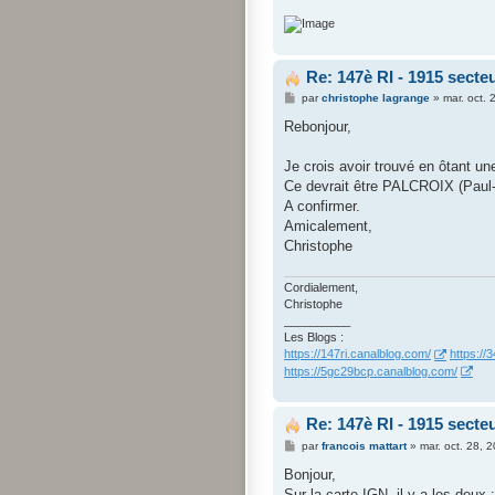
Re: 147è RI - 1915 sect
M
par
christophe lagrange
»
mar. oct.
e
s
Rebonjour,
s
a
g
Je crois avoir trouvé en ôtant une 
e
Ce devrait être PALCROIX (Paul-Cr
A confirmer.
Amicalement,
Christophe
Cordialement,
Christophe
__________
Les Blogs :
https://147ri.canalblog.com/
https://
https://5gc29bcp.canalblog.com/
Re: 147è RI - 1915 sect
M
par
francois mattart
»
mar. oct. 28, 
e
s
Bonjour,
s
Sur la carte IGN, il y a les deux :