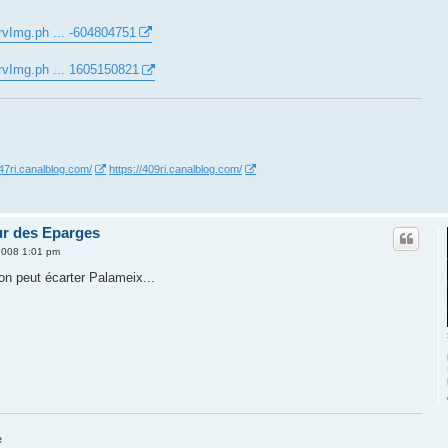
rvImg.ph ... -604804751
rvImg.ph ... 1605150821
347ri.canalblog.com/
https://409ri.canalblog.com/
eur des Eparges
 2008 1:01 pm
'on peut écarter Palameix...
e