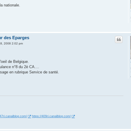
la nationale.
eur des Eparges
 28, 2008 2:02 pm
'oeil de Belgique.
bulance n°8 du 2è CA....
sage en rubrique Service de santé.
347ri.canalblog.com/
https://409ri.canalblog.com/