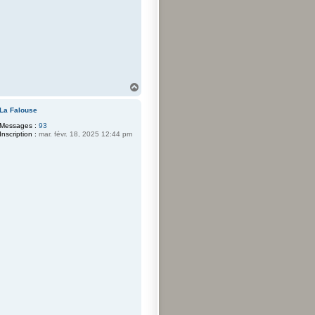
H
a
u
La Falouse
t
Messages :
93
Inscription :
mar. févr. 18, 2025 12:44 pm