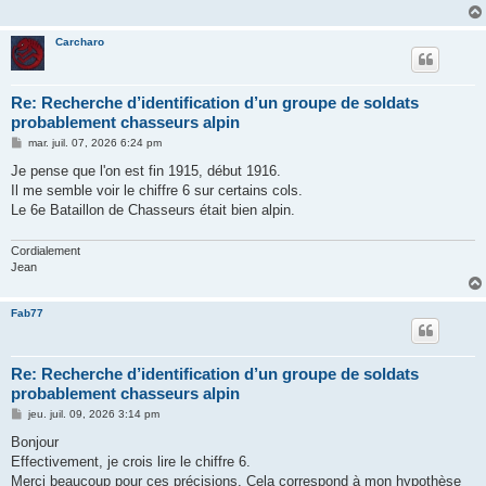
Carcharo
Re: Recherche d’identification d’un groupe de soldats
probablement chasseurs alpin
M
mar. juil. 07, 2026 6:24 pm
e
s
Je pense que l'on est fin 1915, début 1916.
s
Il me semble voir le chiffre 6 sur certains cols.
a
g
Le 6e Bataillon de Chasseurs était bien alpin.
e
Cordialement
Jean
Fab77
Re: Recherche d’identification d’un groupe de soldats
probablement chasseurs alpin
M
jeu. juil. 09, 2026 3:14 pm
e
s
Bonjour
s
Effectivement, je crois lire le chiffre 6.
a
g
Merci beaucoup pour ces précisions. Cela correspond à mon hypothèse