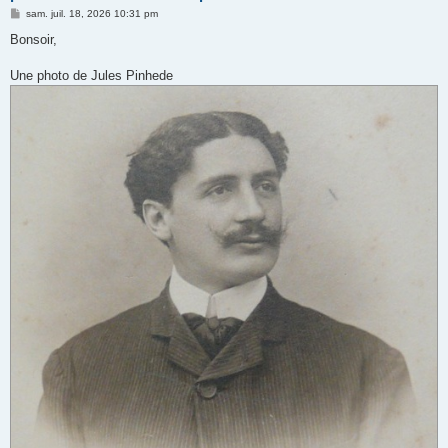
M
sam. juil. 18, 2026 10:31 pm
e
s
Bonsoir,
s
a
g
Une photo de Jules Pinhede
e