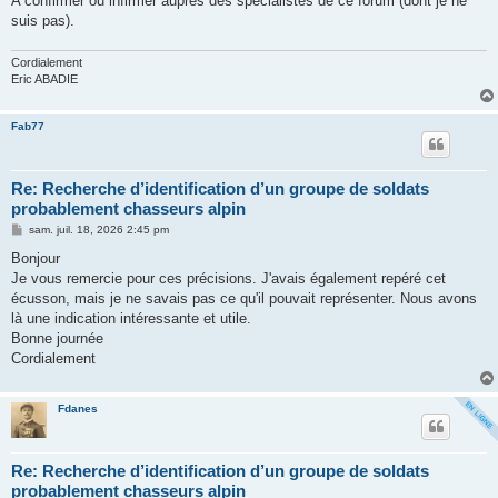
A confirmer ou infirmer auprès des spécialistes de ce forum (dont je ne
suis pas).
Cordialement
Eric ABADIE
Fab77
Re: Recherche d’identification d’un groupe de soldats
probablement chasseurs alpin
M
sam. juil. 18, 2026 2:45 pm
e
s
Bonjour
s
Je vous remercie pour ces précisions. J'avais également repéré cet
a
g
écusson, mais je ne savais pas ce qu'il pouvait représenter. Nous avons
e
là une indication intéressante et utile.
Bonne journée
Cordialement
Fdanes
Re: Recherche d’identification d’un groupe de soldats
probablement chasseurs alpin