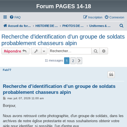
Forum PAGES 14-18
FAQ
Inscription
Connexion
R
Accueil du forum
HISTOIRE DE LA GRANDE GUERRE
PHOTOS DE LA GRANDE GUERRE
Uniformes & divers
e
Recherche d’identification d’un groupe de soldats
c
probablement chasseurs alpin
h
Rechercher
Recherche 
Répondre
e
r
1
2
Suivant
11 messages
c
Fab77
h
e
Recherche d’identification d’un groupe de soldats
r
probablement chasseurs alpin
M
mar. juil. 07, 2026 11:00 am
e
s
Bonjour,
s
a
g
Nous avons retrouvé cette photographie, d'un groupe de soldats, dans les
e
archives de notre église protestante et nous souhaiterions obtenir votre
aide pour identifier, si possible, l'un d'entre eux.