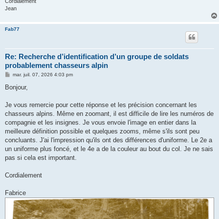
Cordialement
Jean
Fab77
Re: Recherche d’identification d’un groupe de soldats
probablement chasseurs alpin
M
mar. juil. 07, 2026 4:03 pm
e
s
Bonjour,
s
a
g
Je vous remercie pour cette réponse et les précision concernant les
e
chasseurs alpins. Même en zoomant, il est difficile de lire les numéros de
compagnie et les insignes. Je vous envoie l'image en entier dans la
meilleure définition possible et quelques zooms, même s'ils sont peu
concluants. J'ai l'impression qu'ils ont des différences d'uniforme. Le 2e a
un uniforme plus foncé, et le 4e a de la couleur au bout du col. Je ne sais
pas si cela est important.
Cordialement
Fabrice