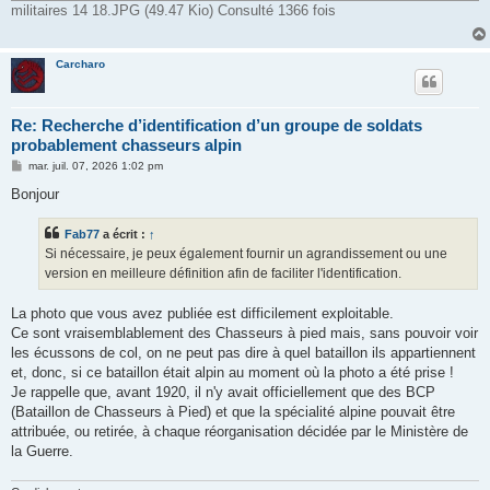
militaires 14 18.JPG (49.47 Kio) Consulté 1366 fois
Carcharo
Re: Recherche d’identification d’un groupe de soldats
probablement chasseurs alpin
M
mar. juil. 07, 2026 1:02 pm
e
s
Bonjour
s
a
g
Fab77
a écrit :
↑
e
Si nécessaire, je peux également fournir un agrandissement ou une
version en meilleure définition afin de faciliter l'identification.
La photo que vous avez publiée est difficilement exploitable.
Ce sont vraisemblablement des Chasseurs à pied mais, sans pouvoir voir
les écussons de col, on ne peut pas dire à quel bataillon ils appartiennent
et, donc, si ce bataillon était alpin au moment où la photo a été prise !
Je rappelle que, avant 1920, il n'y avait officiellement que des BCP
(Bataillon de Chasseurs à Pied) et que la spécialité alpine pouvait être
attribuée, ou retirée, à chaque réorganisation décidée par le Ministère de
la Guerre.