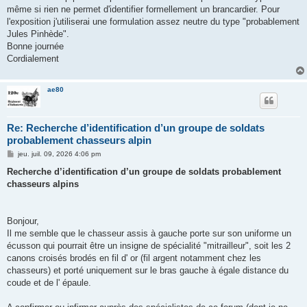
e
même si rien ne permet d'identifier formellement un brancardier. Pour
l'exposition j'utiliserai une formulation assez neutre du type "probablement
Jules Pinhède".
Bonne journée
Cordialement
ae80
Re: Recherche d’identification d’un groupe de soldats
probablement chasseurs alpin
M
jeu. juil. 09, 2026 4:06 pm
e
s
Recherche d’identification d’un groupe de soldats probablement
s
chasseurs alpins
a
g
e
Bonjour,
Il me semble que le chasseur assis à gauche porte sur son uniforme un
écusson qui pourrait être un insigne de spécialité "mitrailleur", soit les 2
canons croisés brodés en fil d' or (fil argent notamment chez les
chasseurs) et porté uniquement sur le bras gauche à égale distance du
coude et de l' épaule.