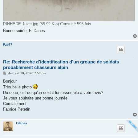
PINHEDE Jules.jpg (55.92 Kio) Consulté 595 fois
Bonne soirée, F. Danes
Fab77
Re: Recherche d’identification d’un groupe de soldats
probablement chasseurs alpin
M
dim. juil. 19, 2026 7:50 pm
e
s
Bonjour
s
Très belle photo
a
g
Du coup, est-ce qu'un soldat lui ressemble à votre avis?
e
Je vous souhaite une bonne journée
Cordialement
Fabrice Petetin
Fdanes