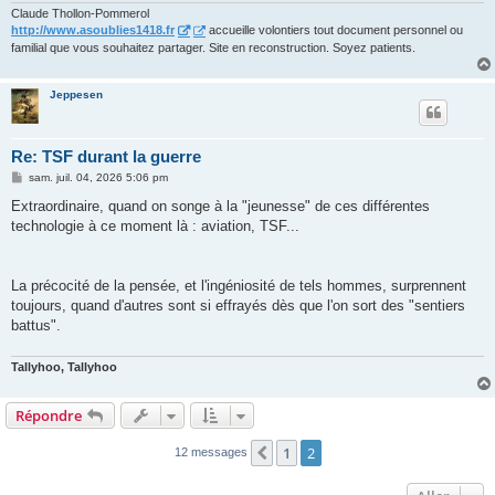
Claude Thollon-Pommerol
http://www.asoublies1418.fr
accueille volontiers tout document personnel ou
familial que vous souhaitez partager. Site en reconstruction. Soyez patients.
Jeppesen
Re: TSF durant la guerre
M
sam. juil. 04, 2026 5:06 pm
e
s
Extraordinaire, quand on songe à la "jeunesse" de ces différentes
s
technologie à ce moment là : aviation, TSF...
a
g
e
La précocité de la pensée, et l'ingéniosité de tels hommes, surprennent
toujours, quand d'autres sont si effrayés dès que l'on sort des "sentiers
battus".
Tallyhoo, Tallyhoo
Répondre
1
2
Précédent
12 messages