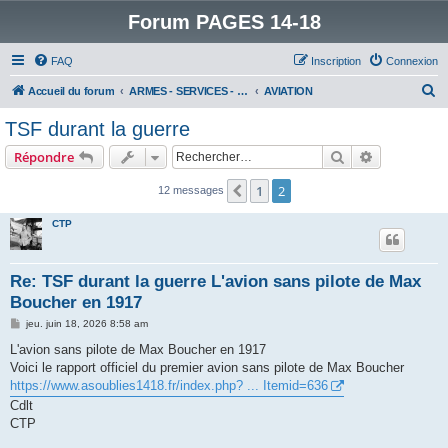
Forum PAGES 14-18
FAQ
Inscription
Connexion
R
Accueil du forum
ARMES - SERVICES - UNITES : historiques & discussions
AVIATION
e
TSF durant la guerre
c
Rechercher
Recherche 
Répondre
h
e
1
2
Précédent
12 messages
r
CTP
c
h
Re: TSF durant la guerre L'avion sans pilote de Max
e
Boucher en 1917
r
M
jeu. juin 18, 2026 8:58 am
e
s
L'avion sans pilote de Max Boucher en 1917
s
Voici le rapport officiel du premier avion sans pilote de Max Boucher
a
g
https://www.asoublies1418.fr/index.php? ... Itemid=636
e
Cdlt
CTP