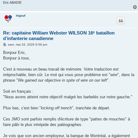
Eric ABADIE
Ingouf
Re: capitaine William Webster WILSON 16ᵉ bataillon
d’infanterie canadienne
M
sam. mai 16, 2026 6:59 pm
e
s
Bonjour Eric,
s
Bonjour à tous,
a
g
e
C'est à nouveau un beau travail de mémoire. Votre traduction est
irréprochable, bien sûr. Le mot qui vous pose problème est "
wire
", dans la
phrase "
We gained our objective in spite of wire on our left
".
Soit en français :
"Nous avons atteint notre objectif malgré les barbelés sur notre gauche."
Plus bas, c'est bien "
kicking off trench
", tranchée de départ.
Ces JMO sont parfois remplis d'écriture de type "pattes de mouches" à
faire pâlir le plus intrépide des paléographes.
Je vois que son ancien employeur, la banque de Montréal, a également