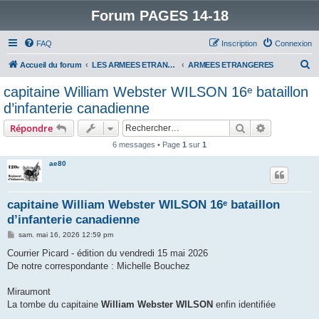
Forum PAGES 14-18
FAQ
Inscription
Connexion
R
Accueil du forum
LES ARMEES ETRANGERES DANS LA GRANDE GUERRE
ARMEES ETRANGERES
e
capitaine William Webster WILSON 16ᵉ bataillon
c
d’infanterie canadienne
h
Rechercher
Recherche 
Répondre
e
6 messages • Page
1
sur
1
r
ae80
c
h
e
capitaine William Webster WILSON 16ᵉ bataillon
d’infanterie canadienne
r
M
sam. mai 16, 2026 12:59 pm
e
s
Courrier Picard - édition du vendredi 15 mai 2026
s
De notre correspondante : Michelle Bouchez
a
g
e
Miraumont
La tombe du capitaine
William Webster WILSON
enfin identifiée