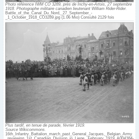
Photo référence IWM CO 3289, près de Inchy-en-Artois, 27 septembre
1918. Photographe militaire canadien lieutenant William Rider-Rider.
Battle_of_the_Canal_Du_Nord,_27_September_-
_1_October_1918_CO3289.jpg (1.06 Mio) Consulté 2129 fois
Plus tardif, en tenue de parade, février 1919.
Source Wikicommons.
16th_Infantry_Battalion_march_past_General_Jacques,_Belgian_Army
_reviewing_1st_Canadian_Division_in_Liege._February_1919_A004384-