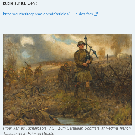
publié sur lui. Lien :
https://ourheritagebmo.com/fr/articles/ ... s-des-fac/
Piper James Richardson, V.C., 16th Canadian Scottish, at Regina Trench.
Tableau de J. Prinsep Beadle.