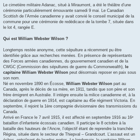
Le cimetière militaire Adanac, situé à Miraumont, a été le théâtre d’une
cérémonie particulièrement émouvante samedi 9 mai. Le Canadian
Scottish de l’Armée canadienne y avait convié le conseil municipal de la
commune pour une cérémonie de redédicace de la tombe 7, située dans
le lot 4, rangée E.
Qui est William Webster Wilson ?
Longtemps restée anonyme, cette sépulture a récemment pu être
identifiée grâce aux recherches menées. En présence de représentants
des Forces armées canadiennes, du gouvernement canadien et de la
CWGC (Commission des sépultures de guerre du Commonwealth),
le
capitaine William Webster Wilson
peut désormais reposer en paix sous
son nom.
Né en novembre 1890 en Écosse,
William Webster Wilson
part au
Canada, après le décès de sa mère, en 1911, tandis que son père et son
frère émigrent en Australie. Il intègre ensuite la milice canadienne et, à la
déclaration de guerre en 1914, est capitaine au 45e régiment Victoria. En
septembre, il rejoint la 1ère compagnie divisionnaire des transmissions du
Canada.
Arrivé en France le 7 avril 1915, il est affecté en septembre 1916 au 16ᵉ
bataillon d’infanterie écossais canadien. Il participe le 8 octobre à la
bataille des hauteurs de l’Ancre, l’objectif étant de reprendre la tranchée
Régina, située dans le secteur de Thiepval – Grandcourt. L’assaut est un
échec, entraînant de lourdes pertes. Le lendemain, le capitaine Wilson