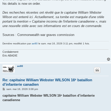
his details is now on order.
Des recherches récentes ont révélé que le capitaine William Webster
Wilson est enterré ici. Actuellement, sa tombe est marquée d'une stèle
portant la mention « Capitaine inconnu de l'infanterie canadienne », mais
une nouvelle stèle avec ses informations est en cours de commande.
Sources : Commonwealth war graves commission
Dernière modification par
ae80
le sam. mai 16, 2026 3:11 pm, modifié 1 fois.
Cordialement
Eric ABADIE
ae80
Re: capitaine William Webster WILSON 16ᵉ bataillon
d’infanterie canadien
M
sam. mai 16, 2026 3:08 pm
e
s
capitaine William Webster WILSON 16ᵉ bataillon d’infanterie
s
canadienne
a
g
e