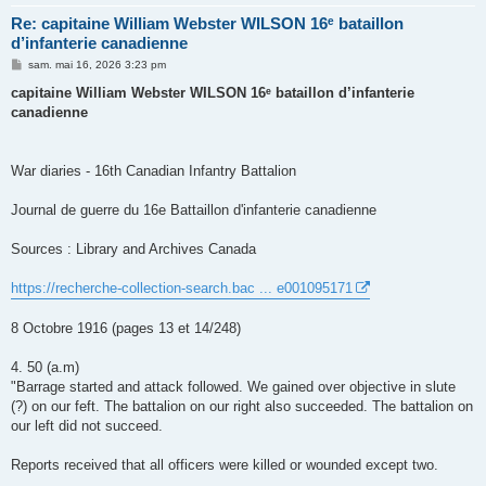
Re: capitaine William Webster WILSON 16ᵉ bataillon
d’infanterie canadienne
M
sam. mai 16, 2026 3:23 pm
e
s
capitaine William Webster WILSON 16ᵉ bataillon d’infanterie
s
canadienne
a
g
e
War diaries - 16th Canadian Infantry Battalion
Journal de guerre du 16e Battaillon d'infanterie canadienne
Sources : Library and Archives Canada
https://recherche-collection-search.bac ... e001095171
8 Octobre 1916 (pages 13 et 14/248)
4. 50 (a.m)
"Barrage started and attack followed. We gained over objective in slute
(?) on our feft. The battalion on our right also succeeded. The battalion on
our left did not succeed.
Reports received that all officers were killed or wounded except two.