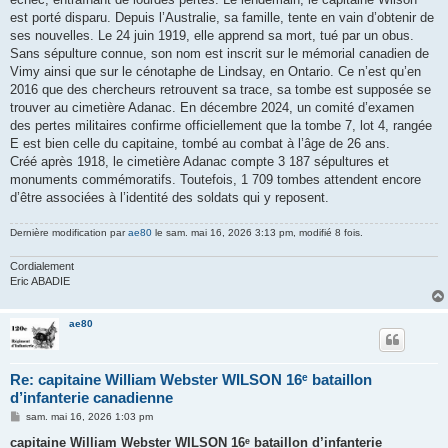
est porté disparu. Depuis l’Australie, sa famille, tente en vain d’obtenir de
ses nouvelles. Le 24 juin 1919, elle apprend sa mort, tué par un obus.
Sans sépulture connue, son nom est inscrit sur le mémorial canadien de
Vimy ainsi que sur le cénotaphe de Lindsay, en Ontario. Ce n’est qu’en
2016 que des chercheurs retrouvent sa trace, sa tombe est supposée se
trouver au cimetière Adanac. En décembre 2024, un comité d’examen
des pertes militaires confirme officiellement que la tombe 7, lot 4, rangée
E est bien celle du capitaine, tombé au combat à l’âge de 26 ans.
Créé après 1918, le cimetière Adanac compte 3 187 sépultures et
monuments commémoratifs. Toutefois, 1 709 tombes attendent encore
d’être associées à l’identité des soldats qui y reposent.
Dernière modification par
ae80
le sam. mai 16, 2026 3:13 pm, modifié 8 fois.
Cordialement
Eric ABADIE
ae80
Re: capitaine William Webster WILSON 16ᵉ bataillon
d’infanterie canadienne
M
sam. mai 16, 2026 1:03 pm
e
s
capitaine William Webster WILSON 16ᵉ bataillon d’infanterie