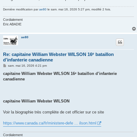
Dernière modification par
ae80
le sam. mai 16, 2026 5:27 pm, modifié 2 fois.
Cordialement
Eric ABADIE
ae80
Re: capitaine William Webster WILSON 16ᵉ bataillon
d’infanterie canadienne
M
sam. mai 16, 2026 4:21 pm
e
s
capitaine William Webster WILSON 16ᵉ bataillon d’infanterie
s
canadienne
a
g
e
capitaine William Webster WILSON
Voir la biographie très complète de cet officier sur ce site
https://www.canada.ca/fr/ministere-defe ... ilson.html
Cordialement