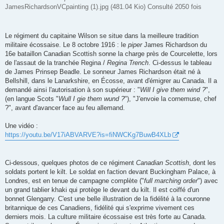
JamesRichardsonVCpainting (1).jpg (481.04 Kio) Consulté 2050 fois
Le régiment du capitaine Wilson se situe dans la meilleure tradition
militaire écossaise. Le 8 octobre 1916 : le
piper
James Richardson du
16e bataillon Canadian Scottish sonne la charge près de Courcelette, lors
de l'assaut de la tranchée Regina /
Regina Trench
. Ci-dessus le tableau
de James Prinsep Beadle. Le sonneur James Richardson était né à
Bellshill, dans le Lanarkshire, en Écosse, avant d'émigrer au Canada. Il a
demandé ainsi l'autorisation à son supérieur : "
Will I give them wind ?
",
(en langue Scots "
Wull I gie them wund ?
"), "J'envoie la cornemuse, chef
?", avant d'avancer face au feu allemand.
Une vidéo :
https://youtu.be/V17iABVARVE?is=fiNWCKg7BuwB4XLb
Ci-dessous, quelques photos de ce régiment
Canadian Scottish
, dont les
soldats portent le kilt. Le soldat en faction devant Buckingham Palace, à
Londres, est en tenue de campagne complète ("
full marching order
") avec
un grand tablier khaki qui protège le devant du kilt. Il est coiffé d'un
bonnet Glengarry. C'est une belle illustration de la fidélité à la couronne
britannique de ces Canadiens, fidélité qui s'exprime vivement ces
derniers mois. La culture militaire écossaise est très forte au Canada.