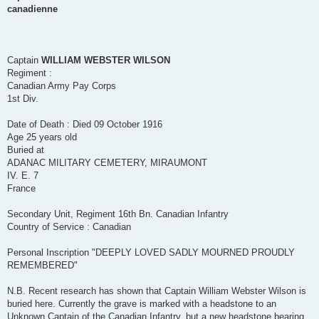
s
canadienne
a
g
e
Captain
WILLIAM WEBSTER WILSON
Regiment :
Canadian Army Pay Corps
1st Div.
Date of Death : Died 09 October 1916
Age 25 years old
Buried at
ADANAC MILITARY CEMETERY, MIRAUMONT
IV. E. 7
France
Secondary Unit, Regiment 16th Bn. Canadian Infantry
Country of Service : Canadian
Personal Inscription "DEEPLY LOVED SADLY MOURNED PROUDLY
REMEMBERED"
N.B. Recent research has shown that Captain William Webster Wilson is
buried here. Currently the grave is marked with a headstone to an
Unknown Captain of the Canadian Infantry, but a new headstone bearing