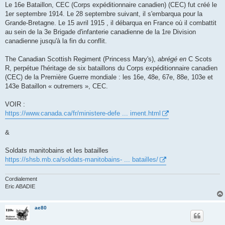
Le 16e Bataillon, CEC (Corps expéditionnaire canadien) (CEC) fut créé le
1er septembre 1914. Le 28 septembre suivant, il s'embarqua pour la
Grande-Bretagne. Le 15 avril 1915 , il débarqua en France où il combattit
au sein de la 3e Brigade d'infanterie canadienne de la 1re Division
canadienne jusqu'à la fin du conflit.
The Canadian Scottish Regiment (Princess Mary's),
abrégé en
C Scots
R, perpétue l'héritage de six bataillons du Corps expéditionnaire canadien
(CEC) de la Première Guerre mondiale : les 16e, 48e, 67e, 88e, 103e et
143e Bataillon « outremers », CEC.
VOIR :
https://www.canada.ca/fr/ministere-defe ... iment.html
&
Soldats manitobains et les batailles
https://shsb.mb.ca/soldats-manitobains- ... batailles/
Cordialement
Eric ABADIE
ae80