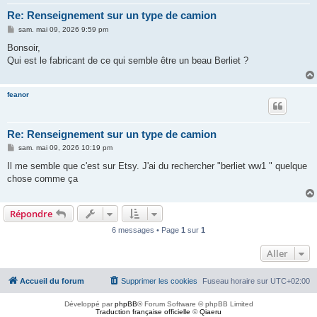
Re: Renseignement sur un type de camion
M
sam. mai 09, 2026 9:59 pm
e
s
Bonsoir,
s
Qui est le fabricant de ce qui semble être un beau Berliet ?
a
g
e
feanor
Re: Renseignement sur un type de camion
M
sam. mai 09, 2026 10:19 pm
e
s
Il me semble que c'est sur Etsy. J'ai du rechercher "berliet ww1 " quelque
s
chose comme ça
a
g
e
Répondre
6 messages • Page
1
sur
1
Aller
Accueil du forum
Supprimer les cookies
Fuseau horaire sur
UTC+02:00
Développé par
phpBB
® Forum Software © phpBB Limited
Traduction française officielle
©
Qiaeru