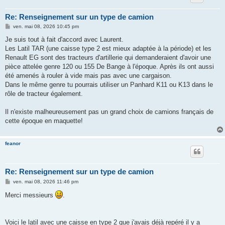
Re: Renseignement sur un type de camion
M
ven. mai 08, 2026 10:45 pm
e
s
Je suis tout à fait d'accord avec Laurent.
s
Les Latil TAR (une caisse type 2 est mieux adaptée à la période) et les
a
g
Renault EG sont des tracteurs d'artillerie qui demanderaient d'avoir une
e
pièce attelée genre 120 ou 155 De Bange à l'époque. Après ils ont aussi
été amenés à rouler à vide mais pas avec une cargaison.
Dans le même genre tu pourrais utiliser un Panhard K11 ou K13 dans le
rôle de tracteur également.
Il n'existe malheureusement pas un grand choix de camions français de
cette époque en maquette!
feanor
Re: Renseignement sur un type de camion
M
ven. mai 08, 2026 11:46 pm
e
s
Merci messieurs
.
s
a
g
e
Voici le latil avec une caisse en type 2 que j'avais déjà repéré il y a