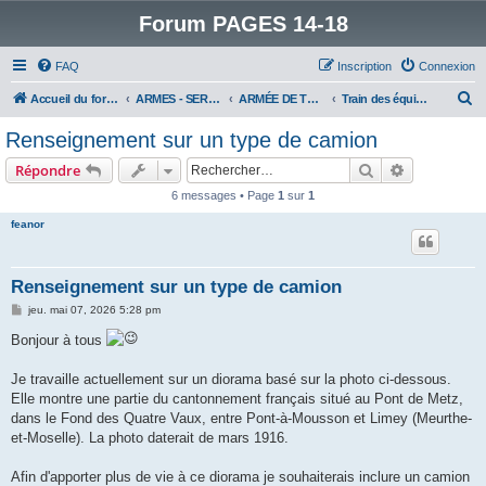
Forum PAGES 14-18
FAQ
Inscription
Connexion
R
Accueil du forum
ARMES - SERVICES - UNITES : historiques & discussions
ARMÉE DE TERRE
Train des équipages
e
Renseignement sur un type de camion
c
Rechercher
Recherche 
Répondre
h
6 messages • Page
1
sur
1
e
feanor
r
c
h
Renseignement sur un type de camion
e
M
jeu. mai 07, 2026 5:28 pm
e
r
s
Bonjour à tous
s
a
g
Je travaille actuellement sur un diorama basé sur la photo ci-dessous.
e
Elle montre une partie du cantonnement français situé au Pont de Metz,
dans le Fond des Quatre Vaux, entre Pont-à-Mousson et Limey (Meurthe-
et-Moselle). La photo daterait de mars 1916.
Afin d'apporter plus de vie à ce diorama je souhaiterais inclure un camion