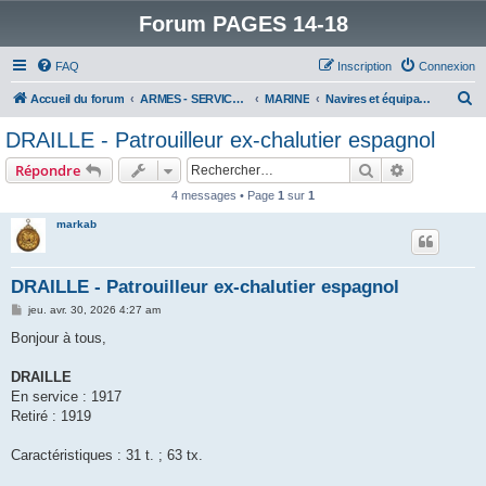
Forum PAGES 14-18
FAQ
Inscription
Connexion
R
Accueil du forum
ARMES - SERVICES - UNITES : historiques & discussions
MARINE
Navires et équipages
e
DRAILLE - Patrouilleur ex-chalutier espagnol
c
Rechercher
Recherche 
Répondre
h
4 messages • Page
1
sur
1
e
markab
r
c
h
DRAILLE - Patrouilleur ex-chalutier espagnol
e
M
jeu. avr. 30, 2026 4:27 am
e
r
s
Bonjour à tous,
s
a
g
DRAILLE
e
En service : 1917
Retiré : 1919
Caractéristiques : 31 t. ; 63 tx.