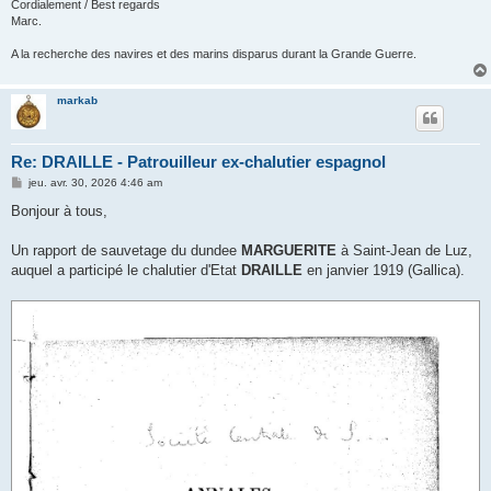
Cordialement / Best regards
Marc.
A la recherche des navires et des marins disparus durant la Grande Guerre.
markab
Re: DRAILLE - Patrouilleur ex-chalutier espagnol
M
jeu. avr. 30, 2026 4:46 am
e
s
Bonjour à tous,
s
a
g
Un rapport de sauvetage du dundee
MARGUERITE
à Saint-Jean de Luz,
e
auquel a participé le chalutier d'Etat
DRAILLE
en janvier 1919 (Gallica).