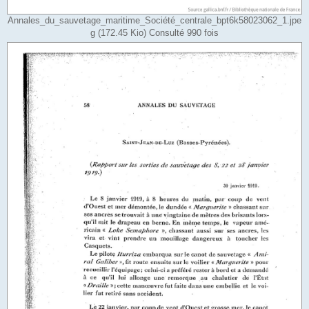
Annales_du_sauvetage_maritime_Société_centrale_bpt6k58023062_1.jpe
g (172.45 Kio) Consulté 990 fois