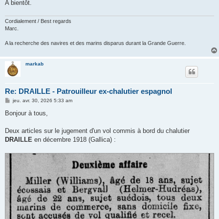
A bientôt.
Cordialement / Best regards
Marc.
A la recherche des navires et des marins disparus durant la Grande Guerre.
markab
Re: DRAILLE - Patrouilleur ex-chalutier espagnol
M
jeu. avr. 30, 2026 5:33 am
e
s
Bonjour à tous,
s
a
g
Deux articles sur le jugement d'un vol commis à bord du chalutier
e
DRAILLE
en décembre 1918 (Gallica) :