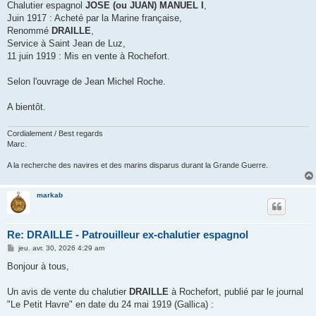
Chalutier espagnol
JOSE (ou JUAN) MANUEL I
,
Juin 1917 : Acheté par la Marine française,
Renommé
DRAILLE
,
Service à Saint Jean de Luz,
11 juin 1919 : Mis en vente à Rochefort.
Selon l'ouvrage de Jean Michel Roche.
A bientôt.
Cordialement / Best regards
Marc.
A la recherche des navires et des marins disparus durant la Grande Guerre.
markab
Re: DRAILLE - Patrouilleur ex-chalutier espagnol
M
jeu. avr. 30, 2026 4:29 am
e
s
Bonjour à tous,
s
a
g
Un avis de vente du chalutier
DRAILLE
à Rochefort, publié par le journal
e
"Le Petit Havre" en date du 24 mai 1919 (Gallica) :