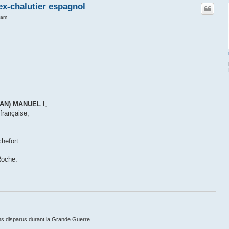
ex-chalutier espagnol
 am
UAN) MANUEL I
,
française,
hefort.
Roche.
ns disparus durant la Grande Guerre.