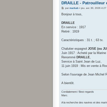
DRAILLE - Patrouilleur 
M
par
markab
»
jeu. avr. 30, 2026 4:27
e
s
Bonjour à tous,
s
a
g
DRAILLE
e
En service : 1917
Retiré : 1919
Caractéristiques : 31 t. ; 63 tx.
Chalutier espagnol
JOSE (ou J
Juin 1917 : Acheté par la Marine 
Renommé
DRAILLE
,
Service à Saint Jean de Luz,
11 juin 1919 : Mis en vente à Roc
Selon l'ouvrage de Jean Michel 
A bientôt.
Cordialement / Best regards
Marc.
A la recherche des navires et des mari