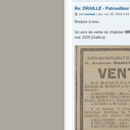
Re: DRAILLE - Patrouilleur
M
par
markab
»
jeu. avr. 30, 2026 4:29
e
s
Bonjour à tous,
s
a
g
Un avis de vente du chalutier
DR
e
mai 1919 (Gallica) :