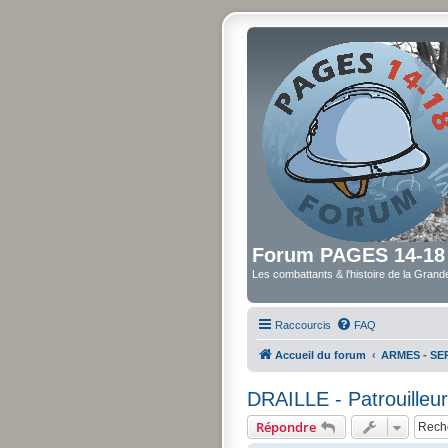
Forum PAGES 14-18
Les combattants & l'histoire de la Gran
Raccourcis
FAQ
Accueil du forum
ARMES - SER
DRAILLE - Patrouilleur
Répondre