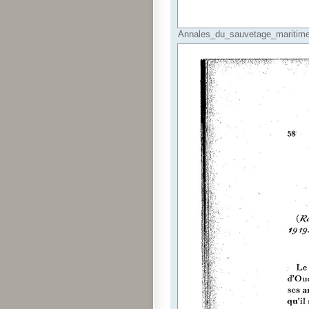
Annales_du_sauvetage_maritime_