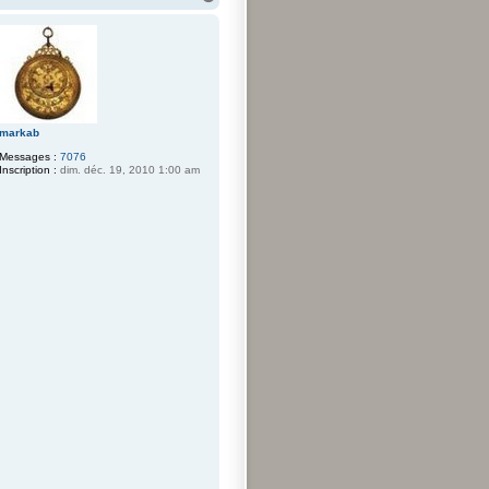
a
u
t
markab
Messages :
7076
Inscription :
dim. déc. 19, 2010 1:00 am