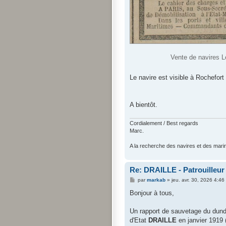
Vente de navires L
Le navire est visible à Rochefort (
A bientôt.
Cordialement / Best regards
Marc.
A la recherche des navires et des mari
Re: DRAILLE - Patrouilleur
M
par
markab
»
jeu. avr. 30, 2026 4:46
e
s
Bonjour à tous,
s
a
g
Un rapport de sauvetage du dun
e
d'Etat
DRAILLE
en janvier 1919 (