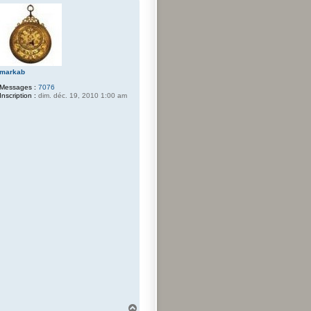
markab
Messages :
7076
Inscription :
dim. déc. 19, 2010 1:00 am
H