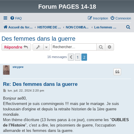
Forum PAGES 14-18
FAQ
Inscription
Connexion
R
Accueil du forum
HISTOIRE DE LA GRANDE GUERRE
NON COMBATTANTS DANS LA GRANDE GUERRE
Les femmes dans la guerre
e
Des femmes dans la guerre
c
Rechercher
Recherche 
Répondre
h
e
1
2
Précédent
16 messages
r
stcypre
c
h
Re: Des femmes dans la guerre
e
M
lun. juil. 22, 2024 2:20 pm
r
e
s
Bonjour ae80,
s
Effectivement je suis commingeois !!! mais par le mariage. Je suis
a
g
toulousain d'origine et depuis la retraite historien de la 1ère guerre
e
mondiale.
Mon thème d'écriture (13 livres parus à ce jour), concerne les "
OUBLIES
de l'Histoire
", c'est a dire, les prisonniers de guerre, l'occupation
allemande et les femmes dans la guerre.