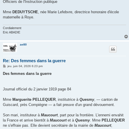
Officiers de l'Instruction publique
Mme
DEDUYTSCHE
, née Marie Lefebvre, directrice honoraire d'école
maternelle à Roye.
Cordialement
Eric ABADIE
ae80
Re: Des femmes dans la guerre
M
jeu. juin 04, 2026 6:23 pm
e
s
Des femmes dans la guerre
s
a
g
e
Journal officiel du 2 janvier 1919 page 84
Mme
Marguerite PELLEQUER
, institutrice à
Quesmy
, — canton de
Guiscard, près Compiègne — a fait preuve d'un grand dévouement.
Son mari, instituteur à
Maucourt
, part pour la frontière. L'ennemi envahit
la France et arrive bientôt à
Maucourt
et à
Quesmy
. Mme
PELLEQUER
ne s'effraie pas. Elle devient secrétaire de la mairie de
Maucourt
,