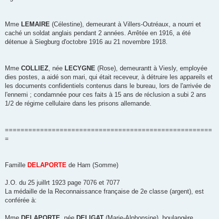
Mme
LEMAIRE
(Célestine), demeurant à Villers-Outréaux, a nourri et
caché un soldat anglais pendant 2 années. Arrêtée en 1916, a été
détenue à Siegburg d'octobre 1916 au 21 novembre 1918.
Mme
COLLIEZ
, née
LECYGNE
(Rose), demeurantt à Viesly, employée
dies postes, a aidé son mari, qui était receveur, à détruire les appareils et
les documents confidentiels contenus dans le bureau, lors de l'arrivée de
l'ennemi ; condamnée pour ces faits à 15 ans de réclusion a subi 2 ans
1/2 de régime cellulaire dans les prisons allemande.
=====================================================
=
Famille
DELAPORTE
de Ham (Somme)
J.O. du 25 juillrt 1923 page 7076 et 7077
La médaille de la Reconnaissance française de 2e classe (argent), est
conférée à:
Mme
DELAPORTE
, née
DELIGAT
(Marie-Alphonsine), boulangère,