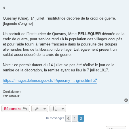
&
Quesmy (Oise). 14 juillet, l'institutrice décorée de la croix de guerre.
[légende d'origine]
Un portrait de l''institutrice de Quesmy, Mme
PELLEQUER
décorée de la
croix de guerre, pour service rendu à la population des villages occupés
et pour l'aide fourni à l'armée française dans la poursuite des troupes
allemandes lors de la libération du village. Est également présent un
soldat aussi décoré de la croix de guerre.
Note : ce portrait datant du 14 juillet n'a pas été réalisé le jour de la
remise de la décoration, la remise ayant eu lieu le 7 juillet 1917.
https://imagesdefense.gouv.fr/fr/quesmy ... igine.html
Cordialement
Eric ABADIE
Répondre
1
2
Précédent
16 messages