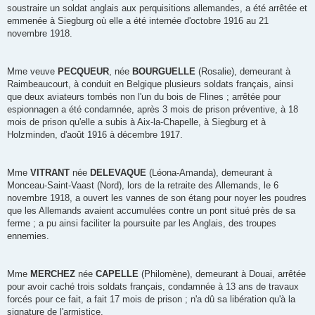
soustraire un soldat anglais aux perquisitions allemandes, a été arrêtée et
emmenée à Siegburg où elle a été internée d'octobre 1916 au 21
novembre 1918.
Mme veuve
PECQUEUR
, née
BOURGUELLE
(Rosalie), demeurant à
Raimbeaucourt, à conduit en Belgique plusieurs soldats français, ainsi
que deux aviateurs tombés non l'un du bois de Flines ; arrêtée pour
espionnagen a été condamnée, après 3 mois de prison préventive, à 18
mois de prison qu'elle a subis à Aix-la-Chapelle, à Siegburg et à
Holzminden, d'août 1916 à décembre 1917.
Mme
VITRANT
née
DELEVAQUE
(Léona-Amanda), demeurant à
Monceau-Saint-Vaast (Nord), lors de la retraite des Allemands, le 6
novembre 1918, a ouvert les vannes de son étang pour noyer les poudres
que les Allemands avaient accumulées contre un pont situé près de sa
ferme ; a pu ainsi faciliter la poursuite par les Anglais, des troupes
ennemies.
Mme
MERCHEZ
née
CAPELLE
(Philomène), demeurant à Douai, arrêtée
pour avoir caché trois soldats français, condamnée à 13 ans de travaux
forcés pour ce fait, a fait 17 mois de prison ; n'a dû sa libération qu'à la
signature de l'armistice.