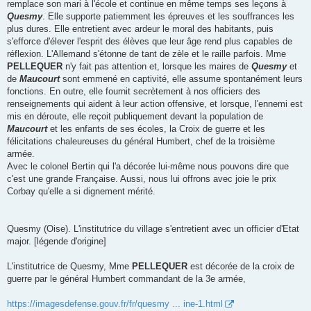
remplace son mari à l'école et continue en même temps ses leçons à
Quesmy
. Elle supporte patiemment les épreuves et les souffrances les
plus dures. Elle entretient avec ardeur le moral des habitants, puis
s'efforce d'élever l'esprit des élèves que leur âge rend plus capables de
réflexion. L'Allemand s'étonne de tant de zèle et le raille parfois. Mme
PELLEQUER
n'y fait pas attention et, lorsque les maires de
Quesmy
et
de
Maucourt
sont emmené en captivité, elle assume spontanément leurs
fonctions. En outre, elle fournit secrètement à nos officiers des
renseignements qui aident à leur action offensive, et lorsque, l'ennemi est
mis en déroute, elle reçoit publiquement devant la population de
Maucourt
et les enfants de ses écoles, la Croix de guerre et les
félicitations chaleureuses du général Humbert, chef de la troisième
armée.
Avec le colonel Bertin qui l'a décorée lui-même nous pouvons dire que
c'est une grande Française. Aussi, nous lui offrons avec joie le prix
Corbay qu'elle a si dignement mérité.
Quesmy (Oise). L'institutrice du village s'entretient avec un officier d'Etat
major. [légende d'origine]
L'institutrice de Quesmy, Mme
PELLEQUER
est décorée de la croix de
guerre par le général Humbert commandant de la 3e armée,
https://imagesdefense.gouv.fr/fr/quesmy ... ine-1.html