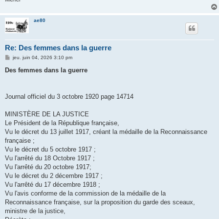
ae80
Re: Des femmes dans la guerre
M
jeu. juin 04, 2026 3:10 pm
e
s
Des femmes dans la guerre
s
a
g
e
Journal officiel du 3 octobre 1920 page 14714
MINISTÈRE DE LA JUSTICE
Le Président de la République française,
Vu le décret du 13 juillet 1917, créant la médaille de la Reconnaissance
française ;
Vu le décret du 5 octobre 1917 ;
Vu l'arrêté du 18 Octobre 1917 ;
Vu l'arrêté du 20 octobre 1917;
Vu le décret du 2 décembre 1917 ;
Vu l'arrêté du 17 décembre 1918 ;
Vu l'avis conforme de la commission de la médaille de la
Reconnaissance française, sur la proposition du garde des sceaux,
ministre de la justice,