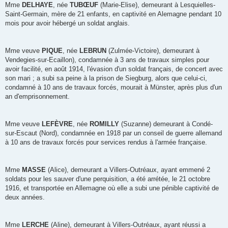
Mme
DELHAYE
, née
TUBŒUF
(Marie-Elise), demeurant à Lesquielles-
Saint-Germain, mère de 21 enfants, en captivité en Alemagne pendant 10
mois pour avoir hébergé un soldat anglais.
Mme veuve
PIQUE
, née
LEBRUN
(Zulmée-Victoire), demeurant à
Vendegies-sur-Ecaillon), condamnée à 3 ans de travaux simples pour
avoir facilité, en août 1914, l'évasion d'un soldat français, de concert avec
son mari ; a subi sa peine à la prison de Siegburg, alors que celui-ci,
condamné à 10 ans de travaux forcés, mourait à Münster, après plus d'un
an d'emprisonnement.
Mme veuve
LEFÈVRE
, née
ROMILLY
(Suzanne) demeurant à Condé-
sur-Escaut (Nord), condamnée en 1918 par un conseil de guerre allemand
à 10 ans de travaux forcés pour services rendus à l'armée française.
Mme
MASSE
(Alice), demeurant a Villers-Outréaux, ayant emmené 2
soldats pour les sauver d'une perquisition, a été arrétée, le 21 octobre
1916, et transportée en Allemagne où elle a subi une pénible captivité de
deux années.
Mme
LERCHE
(Aline), demeurant à Villers-Outréaux, ayant réussi a