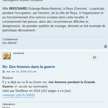
Mlle
BROCHARD
(Solange-Marie-Noémie), à Roye (Somme) : a participé,
pendant l'occupation, par l'ennemi, de la ville de Roye, à l'organisation et
au fonctionnement d'un service scolaire dans cette localité. A
constamment fait preuve, dans des circonstances difficiles et
dangereuses, de grandes qualités de courage, donnant un bel exemple de
patriotique dévouement.
Cordialement
Eric ABADIE
michelstl
Re: Des femmes dans la guerre
M
mar. avr. 14, 2026 2:51 pm
e
s
Bonjour
s
Il y a déjà au ce fil au forum sur «
les femmes pendant la Grande
a
g
Guerre
» (+ accès au sommaire)
e
initié par Skellbraz en 2014 (151 pages à ce jour).
viewtopic.php?t=10828
Salutations
Michel