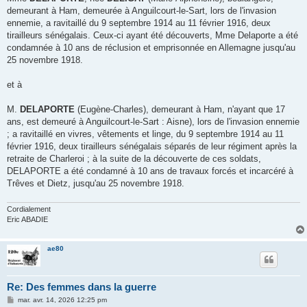
demeurant à Ham, demeurée à Anguilcourt-le-Sart, lors de l'invasion
ennemie, a ravitaillé du 9 septembre 1914 au 11 février 1916, deux
tirailleurs sénégalais. Ceux-ci ayant été découverts, Mme Delaporte a été
condamnée à 10 ans de réclusion et emprisonnée en Allemagne jusqu'au
25 novembre 1918.
et à
M.
DELAPORTE
(Eugène-Charles), demeurant à Ham, n'ayant que 17
ans, est demeuré à Anguilcourt-le-Sart : Aisne), lors de l'invasion ennemie
; a ravitaillé en vivres, vêtements et linge, du 9 septembre 1914 au 11
février 1916, deux tirailleurs sénégalais séparés de leur régiment après la
retraite de Charleroi ; à la suite de la découverte de ces soldats,
DELAPORTE a été condamné à 10 ans de travaux forcés et incarcéré à
Trêves et Dietz, jusqu'au 25 novembre 1918.
Cordialement
Eric ABADIE
ae80
Re: Des femmes dans la guerre
M
mar. avr. 14, 2026 12:25 pm