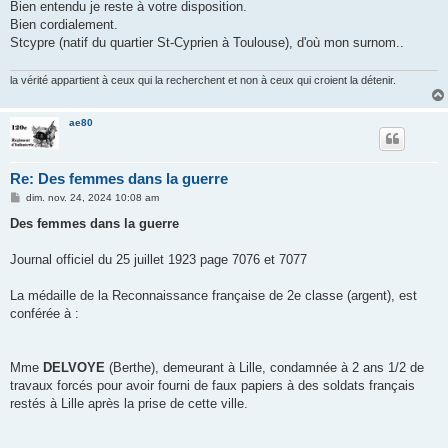
Bien entendu je reste à votre disposition.
Bien cordialement.
Stcypre (natif du quartier St-Cyprien à Toulouse), d'où mon surnom..
la vérité appartient à ceux qui la recherchent et non à ceux qui croient la détenir.
ae80
Re: Des femmes dans la guerre
M
dim. nov. 24, 2024 10:08 am
e
s
Des femmes dans la guerre
s
a
g
Journal officiel du 25 juillet 1923 page 7076 et 7077
e
La médaille de la Reconnaissance française de 2e classe (argent), est
conférée à :
Mme
DELVOYE
(Berthe), demeurant à Lille, condamnée à 2 ans 1/2 de
travaux forcés pour avoir fourni de faux papiers à des soldats français
restés à Lille après la prise de cette ville.