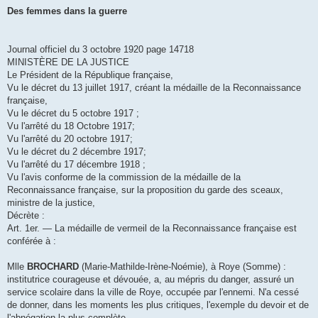
e
s
Des femmes dans la guerre
s
a
g
e
Journal officiel du 3 octobre 1920 page 14718
MINISTÈRE DE LA JUSTICE
Le Président de la République française,
Vu le décret du 13 juillet 1917, créant la médaille de la Reconnaissance
française,
Vu le décret du 5 octobre 1917 ;
Vu l'arrêté du 18 Octobre 1917;
Vu l'arrêté du 20 octobre 1917;
Vu le décret du 2 décembre 1917;
Vu l'arrêté du 17 décembre 1918 ;
Vu l'avis conforme de la commission de la médaille de la
Reconnaissance française, sur la proposition du garde des sceaux,
ministre de la justice,
Décrète :
Art. 1er. — La médaille de vermeil de la Reconnaissance française est
conférée à :
Mlle
BROCHARD
(Marie-Mathilde-Irène-Noémie), à Roye (Somme) :
institutrice courageuse et dévouée, a, au mépris du danger, assuré un
service scolaire dans la ville de Roye, occupée par l'ennemi. N'a cessé
de donner, dans les moments les plus critiques, l'exemple du devoir et de
l'abnégation la plus complète.