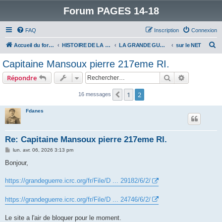
Forum PAGES 14-18
FAQ
Inscription
Connexion
R
Accueil du forum
HISTOIRE DE LA GRANDE GUERRE
LA GRANDE GUERRE VUE D'AUJOURD'HUI
sur le NET
e
Capitaine Mansoux pierre 217eme RI.
c
Rechercher
Recherche 
Répondre
h
e
1
2
Précédent
16 messages
r
Fdanes
c
h
Re: Capitaine Mansoux pierre 217eme RI.
e
M
lun. avr. 06, 2026 3:13 pm
r
e
s
Bonjour,
s
a
g
https://grandeguerre.icrc.org/fr/File/D ... 29182/6/2/
e
https://grandeguerre.icrc.org/fr/File/D ... 24746/6/2/
Le site a l'air de bloquer pour le moment.