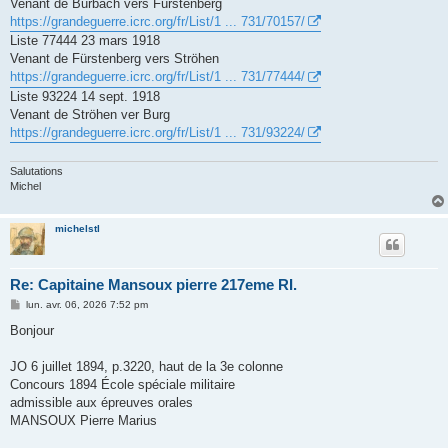
Venant de Burbach vers Fürstenberg
https://grandeguerre.icrc.org/fr/List/1 ... 731/70157/
Liste 77444 23 mars 1918
Venant de Fürstenberg vers Ströhen
https://grandeguerre.icrc.org/fr/List/1 ... 731/77444/
Liste 93224 14 sept. 1918
Venant de Ströhen ver Burg
https://grandeguerre.icrc.org/fr/List/1 ... 731/93224/
Salutations
Michel
michelstl
Re: Capitaine Mansoux pierre 217eme RI.
M
lun. avr. 06, 2026 7:52 pm
e
s
Bonjour
s
a
g
JO 6 juillet 1894, p.3220, haut de la 3e colonne
e
Concours 1894 École spéciale militaire
admissible aux épreuves orales
MANSOUX Pierre Marius