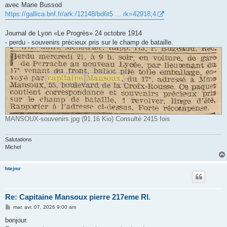
avec Marie Bussod
https://gallica.bnf.fr/ark:/12148/bd6t5 ... rk=42918;4
Journal de Lyon «Le Progrès» 24 octobre 1914
- perdu - souvenirs précieux pris sur le champ de bataille.
MANSOUX-souvenirs.jpg (91.16 Kio) Consulté 2415 fois
Salutations
Michel
htejmr
Re: Capitaine Mansoux pierre 217eme RI.
M
mar. avr. 07, 2026 9:00 am
e
s
bonjour.
s