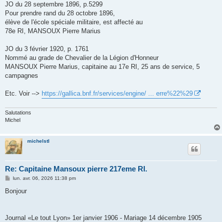
JO du 28 septembre 1896, p.5299
Pour prendre rand du 28 octobre 1896,
élève de l'école spéciale militaire, est affecté au
78e RI, MANSOUX Pierre Marius
JO du 3 février 1920, p. 1761
Nommé au grade de Chevalier de la Légion d'Honneur
MANSOUX Pierre Marius, capitaine au 17e RI, 25 ans de service, 5
campagnes
Etc. Voir -->
https://gallica.bnf.fr/services/engine/ ... erre%22%29
Salutations
Michel
michelstl
Re: Capitaine Mansoux pierre 217eme RI.
M
lun. avr. 06, 2026 11:38 pm
e
s
Bonjour
s
a
g
e
Journal «Le tout Lyon» 1er janvier 1906 - Mariage 14 décembre 1905