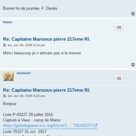
Bonne fin de journée, F. Danès
htejmr
Re: Capitaine Mansoux pierre 217eme RI.
M
lun. avr. 06, 2026 3:14 pm
e
s
Merci beaucoup je n arrivais pas à la trouver.
s
a
g
e
michelstl
Re: Capitaine Mansoux pierre 217eme RI.
M
lun. avr. 06, 2026 3:22 pm
e
s
Bonjour
s
a
g
Liste P-43227 29 juillet 1916
e
Capturé à Vaux - camp de Mainz
https://grandeguerre.icrc.org/fr/List/1 ... 731/43227/
Liste 70157 31 oct. 1917