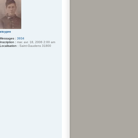
t
stcypre
Messages :
3934
Inscription :
mar. avr. 18, 2006 2:00 am
Localisation :
Saint-Gaudens 31800