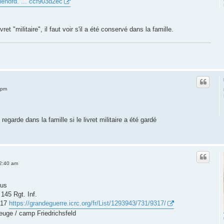
lenord. ... ccf903d2ec
vret "militaire", il faut voir s'il a été conservé dans la famille.
 pm
regarde dans la famille si le livret militaire a été gardé
12:40 am
ous
145 Rgt. Inf.
9317
https://grandeguerre.icrc.org/fr/List/1293943/731/9317/
beuge / camp Friedrichsfeld