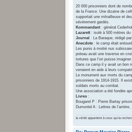
20 000 prisonniers dont de nombre
de la France. Une dizaine de cel
supportait une mitrailleuse et de
sévèrement gardés.
Kommandant
: général Cederho
Lazarett
: isolé à 500 mètres du
Journal
: La Baraque, rédigé par 
Anecdote
: le camp était entouré 
Les punis à moitié nus subissaie
poteau avait une traverse en cr
tortures que l’on puisse imaginer.
Dans ce camp il y avait un bon no
venaient en aide à leurs compatr
Le monument aux morts du camp d
prisonniers de 1914-1915. Il exi
soldats morts au combat.
Une association a été fondée apr
Livres
:
Bougarel P : Pierre Bartay prison
Dumontel A : Lettres de l’arrière,
la vérité appartient à ceux qui la recher
Re: Persyn Maurice Pierre