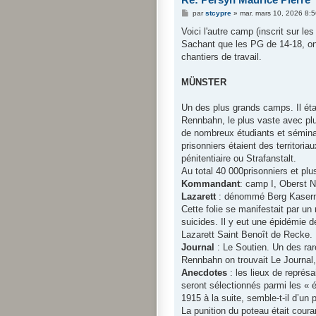
M
par
stcypre
»
mar. mars 10, 2026 8:
e
s
Voici l'autre camp (inscrit sur le
s
Sachant que les PG de 14-18, o
a
g
chantiers de travail.
e
MÜNSTER
Un des plus grands camps. Il éta
Rennbahn, le plus vaste avec plus
de nombreux étudiants et séminar
prisonniers étaient des territor
pénitentiaire ou Strafanstalt.
Au total 40 000prisonniers et plus
Kommandant
: camp I, Oberst N
Lazarett
: dénommé Berg Kaserne, 
Cette folie se manifestait par u
suicides. Il y eut une épidémie de
Lazarett Saint Benoît de Recke. 
Journal
: Le Soutien. Un des rar
Rennbahn on trouvait Le Journal
Anecdotes
: les lieux de représa
seront sélectionnés parmi les « é
1915 à la suite, semble-t-il d’un
La punition du poteau était coura