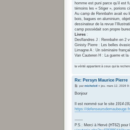
homme est puni parce qu’il est fui
témoins les « Stiger », porions ci
Au camp de Rennbahn avait eu lie
bois, bagues en aluminium, objet
dessinateur de la revue l’Illustra
camp possédait son propre burea
Livres
:
Desflandres J : Rennbahn en 2 
Ginisty Pierre : Les belles évasi
Limagne A : Un séminaire françai
Van Cauteren H : La guerre et la 
la vérité appartient à ceux qui la recher
Re: Persyn Maurice Pierre
M
par
michelstl
»
jeu. mars 12, 2026 9
e
s
Bonjour
s
a
g
Il est nommé sur le site
1914-19
e
https://defenseursdemaubeuge.fr
-------
P.S.: Merci à Hervé (HT62) pour l