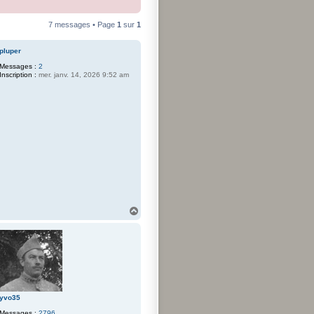
7 messages • Page
1
sur
1
pluper
Messages :
2
Inscription :
mer. janv. 14, 2026 9:52 am
H
a
u
t
yvo35
Messages :
2796