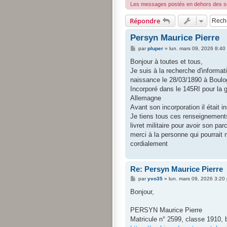
Les messages postés en dehors des sou
Répondre
Persyn Maurice Pierre
M
par
pluper
»
lun. mars 09, 2026 8:40
e
s
Bonjour à toutes et tous,
s
Je suis à la recherche d'informati
a
g
naissance le 28/03/1890 à Boulog
e
Incorporé dans le 145RI pour la g
Allemagne
Avant son incorporation il était i
Je tiens tous ces renseignement
livret militaire pour avoir son par
merci à la personne qui pourrait 
cordialement
Re: Persyn Maurice Pierre
M
par
yvo35
»
lun. mars 09, 2026 3:20
e
s
Bonjour,
s
a
g
PERSYN Maurice Pierre
e
Matricule n° 2599, classe 1910, 