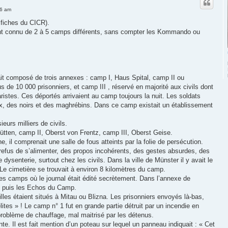
56 am
s fiches du CICR).
nt connu de 2 à 5 camps différents, sans compter les Kommando ou
it composé de trois annexes : camp I, Haus Spital, camp II ou
 de 10 000 prisonniers, et camp III , réservé en majorité aux civils dont
istes. Ces déportés arrivaient au camp toujours la nuit. Les soldats
iaux, des noirs et des maghrébins. Dans ce camp existait un établissement
ieurs milliers de civils.
ütten, camp II, Oberst von Frentz, camp III, Oberst Geise.
il comprenait une salle de fous atteints par la folie de persécution.
n refus de s’alimenter, des propos incohérents, des gestes absurdes, des
 dysenterie, surtout chez les civils. Dans la ville de Münster il y avait le
Le cimetière se trouvait à environ 8 kilomètres du camp.
es camps où le journal était édité secrètement. Dans l’annexe de
, puis les Echos du Camp.
illes étaient situés à Mitau ou Blizna. Les prisonniers envoyés là-bas,
lites » ! Le camp n° 1 fut en grande partie détruit par un incendie en
 problème de chauffage, mal maitrisé par les détenus.
nte. Il est fait mention d’un poteau sur lequel un panneau indiquait : « Cet