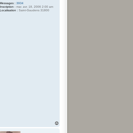
Messages :
3934
Inscription :
mar. avr. 18, 2006 2:00 am
Localisation :
Saint-Gaudens 31800
H
a
u