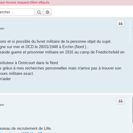
s-forums risquent d'être effacés.
Rechercher
Recherche avancée
 am
ons et si possible du livret militaire de la personne objet du sujet.
ne sur mer et DCD le 28/01/1948 à Erchin (Nord ) .
rande guerre et prisonnier militaire en 1916 au camp de Friedrichsfeld en
nstituteur à Ostricourt dans le Nord
s grâce à mes recherches personnelles mais n'arrive pas à trouver son
cours militaire exact.
m'aider
 pm
bureau de recrutement de Lille.