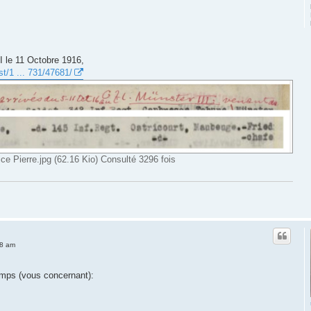
I le 11 Octobre 1916,
ist/1 ... 731/47681/
 Pierre.jpg (62.16 Kio) Consulté 3296 fois
48 am
camps (vous concernant):