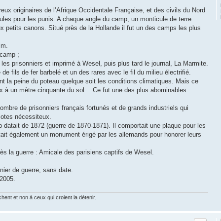
ux originaires de l’Afrique Occidentale Française, et des civils du Nord
lules pour les punis. A chaque angle du camp, un monticule de terre
ux petits canons. Situé près de la Hollande il fut un des camps les plus
lm.
 camp ;
les prisonniers et imprimé à Wesel, puis plus tard le journal, La Marmite.
de fils de fer barbelé et un des rares avec le fil du milieu électrifié.
nt la peine du poteau quelque soit les conditions climatiques. Mais ce
oix à un mètre cinquante du sol… Ce fut une des plus abominables
mbre de prisonniers français fortunés et de grands industriels qui
iotes nécessiteux.
atait de 1872 (guerre de 1870-1871). Il comportait une plaque pour les
stait également un monument érigé par les allemands pour honorer leurs
ès la guerre : Amicale des parisiens captifs de Wesel.
nier de guerre, sans date.
 2005.
chent et non à ceux qui croient la détenir.