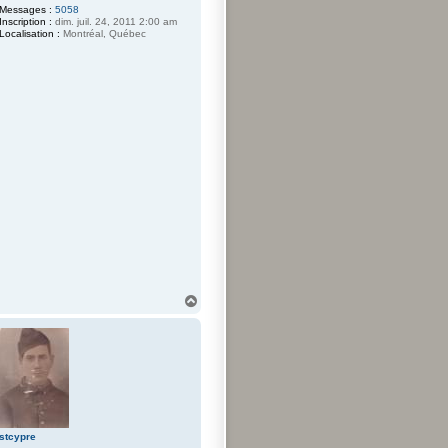
Messages :
5058
Inscription :
dim. juil. 24, 2011 2:00 am
Localisation :
Montréal, Québec
H
a
u
t
stcypre