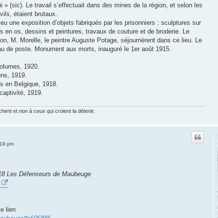
 » (sic). Le travail s’effectuait dans des mines de la région, et selon les
vils, étaient brutaux.
u une exposition d’objets fabriqués par les prisonniers : sculptures sur
s en os, dessins et peintures, travaux de couture et de broderie. Le
tion, M. Morelle, le peintre Auguste Potage, séjournèrent dans ce lieu. Le
u de poste. Monument aux morts, inauguré le 1er août 1915.
volumes, 1920.
ons, 1919.
s en Belgique, 1918.
captivité, 1919.
chent et non à ceux qui croient la détenir.
:19 pm
18 Les Défenseurs de Maubeuge
e lien