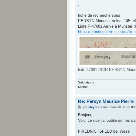
.
.
fiche de recherche sous
PERSYN Maurice, soldat 145 Inf
Liste P-47681 Arrivé à Münster II
https://grandeguerre.icrc.org/fr/L
liste 47681 CICR PERSYN Maurice
Salutations
Michel
Re: Persyn Maurice Pierre
M
par
stcypre
»
mar. mars 10, 2026 8:
e
s
Bonjour,
s
Voici ce que j'ai publié sur les 
a
g
e
FRIEDRICHSFELD bei Wesel