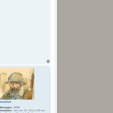
H
a
u
t
michelstl
Messages :
5058
Inscription :
dim. juil. 24, 2011 2:00 am