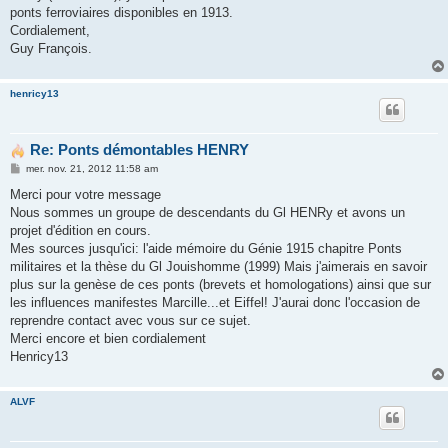
ponts ferroviaires disponibles en 1913.
Cordialement,
Guy François.
henricy13
Re: Ponts démontables HENRY
M
mer. nov. 21, 2012 11:58 am
e
s
Merci pour votre message
s
Nous sommes un groupe de descendants du Gl HENRy et avons un
a
g
projet d'édition en cours.
e
Mes sources jusqu'ici: l'aide mémoire du Génie 1915 chapitre Ponts
militaires et la thèse du Gl Jouishomme (1999) Mais j'aimerais en savoir
plus sur la genèse de ces ponts (brevets et homologations) ainsi que sur
les influences manifestes Marcille...et Eiffel! J'aurai donc l'occasion de
reprendre contact avec vous sur ce sujet.
Merci encore et bien cordialement
Henricy13
ALVF