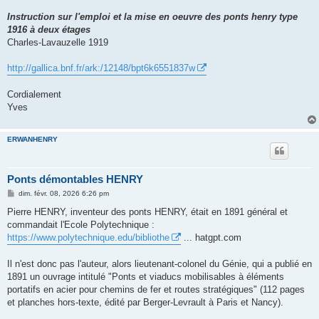
a
g
Instruction sur l'emploi et la mise en oeuvre des ponts henry type
e
1916 à deux étages
Charles-Lavauzelle 1919
http://gallica.bnf.fr/ark:/12148/bpt6k6551837w
Cordialement
Yves
ERWANHENRY
Ponts démontables HENRY
M
dim. févr. 08, 2026 6:26 pm
e
s
Pierre HENRY, inventeur des ponts HENRY, était en 1891 général et
s
commandait l'Ecole Polytechnique :
a
g
https://www.polytechnique.edu/bibliothe
... hatgpt.com
e
Il n'est donc pas l'auteur, alors lieutenant-colonel du Génie, qui a publié en
1891 un ouvrage intitulé "Ponts et viaducs mobilisables à éléments
portatifs en acier pour chemins de fer et routes stratégiques" (112 pages
et planches hors-texte, édité par Berger-Levrault à Paris et Nancy).