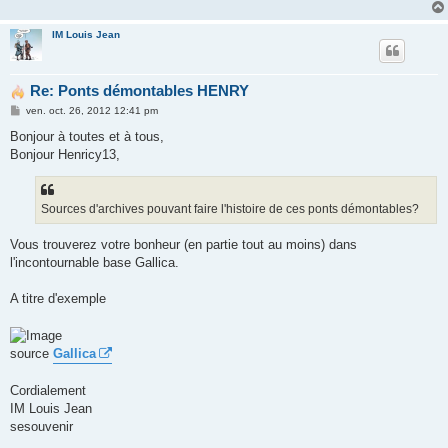
IM Louis Jean
Re: Ponts démontables HENRY
M
ven. oct. 26, 2012 12:41 pm
e
s
Bonjour à toutes et à tous,
s
Bonjour Henricy13,
a
g
e
Sources d'archives pouvant faire l'histoire de ces ponts démontables?
Vous trouverez votre bonheur (en partie tout au moins) dans
l'incontournable base Gallica.
A titre d'exemple
source
Gallica
Cordialement
IM Louis Jean
sesouvenir