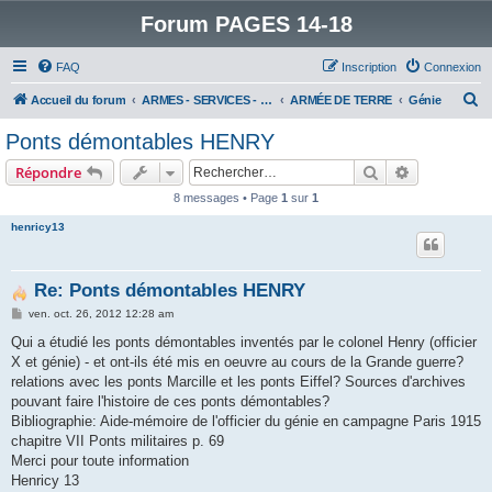
Forum PAGES 14-18
FAQ
Inscription
Connexion
R
Accueil du forum
ARMES - SERVICES - UNITES : historiques & discussions
ARMÉE DE TERRE
Génie
e
Ponts démontables HENRY
c
Rechercher
Recherche 
Répondre
h
8 messages • Page
1
sur
1
e
henricy13
r
c
h
Re: Ponts démontables HENRY
e
M
ven. oct. 26, 2012 12:28 am
e
r
s
Qui a étudié les ponts démontables inventés par le colonel Henry (officier
s
X et génie) - et ont-ils été mis en oeuvre au cours de la Grande guerre?
a
g
relations avec les ponts Marcille et les ponts Eiffel? Sources d'archives
e
pouvant faire l'histoire de ces ponts démontables?
Bibliographie: Aide-mémoire de l'officier du génie en campagne Paris 1915
chapitre VII Ponts militaires p. 69
Merci pour toute information
Henricy 13