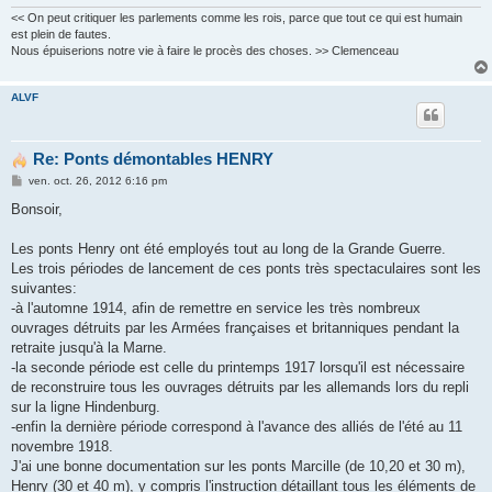
<< On peut critiquer les parlements comme les rois, parce que tout ce qui est humain
est plein de fautes.
Nous épuiserions notre vie à faire le procès des choses. >> Clemenceau
ALVF
Re: Ponts démontables HENRY
M
ven. oct. 26, 2012 6:16 pm
e
s
Bonsoir,
s
a
g
Les ponts Henry ont été employés tout au long de la Grande Guerre.
e
Les trois périodes de lancement de ces ponts très spectaculaires sont les
suivantes:
-à l'automne 1914, afin de remettre en service les très nombreux
ouvrages détruits par les Armées françaises et britanniques pendant la
retraite jusqu'à la Marne.
-la seconde période est celle du printemps 1917 lorsqu'il est nécessaire
de reconstruire tous les ouvrages détruits par les allemands lors du repli
sur la ligne Hindenburg.
-enfin la dernière période correspond à l'avance des alliés de l'été au 11
novembre 1918.
J'ai une bonne documentation sur les ponts Marcille (de 10,20 et 30 m),
Henry (30 et 40 m), y compris l'instruction détaillant tous les éléments de