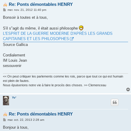
Re: Ponts démontables HENRY
M
mer. nov. 21, 2012 11:40 pm
e
s
Bonsoir à toutes et à tous,
s
a
g
S'il s"agit du même, il était aussi philosophe
e
L'ESPRIT DE LA GUERRE MODERNE D'APRÈS LES GRANDS
CAPITAINES ET LES PHILOSOPHES
Source Gallica
Cordialement
IM Louis Jean
sesouvenir
<< On peut critiquer les parlements comme les rois, parce que tout ce qui est humain
est plein de fautes.
Nous épuiserions notre vie à faire le procès des choses. >> Clemenceau
Yv'
Re: Ponts démontables HENRY
M
mar. oct. 22, 2013 2:28 am
e
s
Bonjour à tous,
s