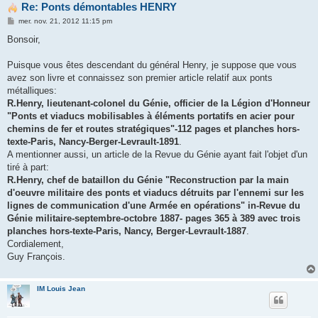
Re: Ponts démontables HENRY
M
mer. nov. 21, 2012 11:15 pm
e
s
Bonsoir,
s
a
g
Puisque vous êtes descendant du général Henry, je suppose que vous
e
avez son livre et connaissez son premier article relatif aux ponts
métalliques:
R.Henry, lieutenant-colonel du Génie, officier de la Légion d'Honneur
"Ponts et viaducs mobilisables à éléments portatifs en acier pour
chemins de fer et routes stratégiques"-112 pages et planches hors-
texte-Paris, Nancy-Berger-Levrault-1891
.
A mentionner aussi, un article de la Revue du Génie ayant fait l'objet d'un
tiré à part:
R.Henry, chef de bataillon du Génie "Reconstruction par la main
d'oeuvre militaire des ponts et viaducs détruits par l'ennemi sur les
lignes de communication d'une Armée en opérations" in-Revue du
Génie militaire-septembre-octobre 1887- pages 365 à 389 avec trois
planches hors-texte-Paris, Nancy, Berger-Levrault-1887
.
Cordialement,
Guy François.
IM Louis Jean