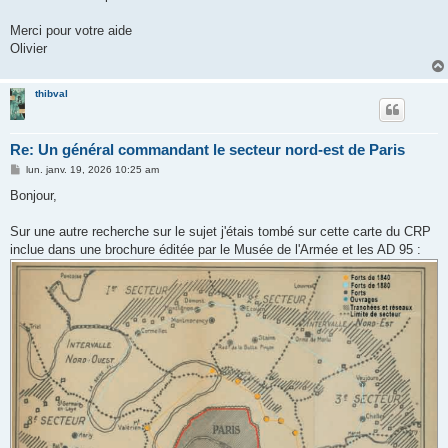
Merci pour votre aide
Olivier
thibval
Re: Un général commandant le secteur nord-est de Paris
M
lun. janv. 19, 2026 10:25 am
e
s
Bonjour,
s
a
g
Sur une autre recherche sur le sujet j'étais tombé sur cette carte du CRP
e
inclue dans une brochure éditée par le Musée de l'Armée et les AD 95 :