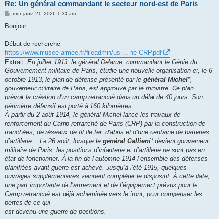
Re: Un général commandant le secteur nord-est de Paris
M
mer. janv. 21, 2026 1:33 am
e
s
Bonjour
s
a
g
Début de recherche
e
https://www.musee-armee.fr/fileadmin/us ... he-CRP.pdf
Extrait:
En juillet 1913, le général Delarue, commandant le Génie du
Gouvernement militaire de Paris, étudie une nouvelle organisation et, le 6
octobre 1913, le plan de défense présenté par le
général Michel
*,
gouverneur militaire de Paris, est approuvé par le ministre. Ce plan
prévoit la création d’un camp retranché dans un délai de 40 jours. Son
périmètre défensif est porté à 160 kilomètres.
À partir du 2 août 1914, le général Michel lance les travaux de
renforcement du Camp retranché de Paris (CRP) par la construction de
tranchées, de réseaux de fil de fer, d’abris et d’une centaine de batteries
d’artillerie... Le 26 août, lorsque le
général Gallieni
* devient gouverneur
militaire de Paris, les positions d’infanterie et d’artillerie ne sont pas en
état de fonctionner. À la fin de l’automne 1914 l’ensemble des défenses
planifiées avant-guerre est achevé. Jusqu’à l’été 1915, quelques
ouvrages supplémentaires viennent compléter le dispositif. À cette date,
une part importante de l’armement et de l’équipement prévus pour le
Camp retranché est déjà acheminée vers le front, pour compenser les
pertes de ce qui
est devenu une guerre de positions.