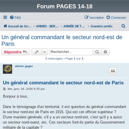
Forum PAGES 14-18
FAQ
Inscription
Connexion
R
Accueil du forum
ARMES - SERVICES - UNITES : historiques & discussions
ARMÉE DE TERRE
Grandes unités
e
Un général commandant le secteur nord-est de
c
Paris
h
Rechercher
Recherche 
Répondre
e
6 messages • Page
1
sur
1
r
olivier gaget
c
h
e
Un général commandant le secteur nord-est de Paris
r
M
dim. janv. 18, 2026 6:35 pm
e
s
Bonjour à tous,
s
a
g
Dans le témoignage d'un territorial, il est question du général commandant
e
le secteur nord-est de Paris en 1915. Qui est cet officier supérieur ?
D'une manière générale, s'il y a un secteur nord-est, c'est qu'il y a aussi
un secteur nord-ouest, etc. Ces secteurs font-ils partie du Gouvernement
militaire de la capitale ?