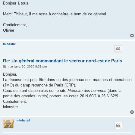
s
Bonjour à tous,
s
a
g
Merci Thibaut, il me reste à connaître le nom de ce général.
e
Cordialement,
Olivier
loloastre
Re: Un général commandant le secteur nord-est de Paris
M
mar. janv. 20, 2026 8:31 pm
e
s
Bonjour,
s
La réponse est peut-être dans un des journaux des marches et opérations
a
g
(JMO) du camp retranché de Paris (CRP).
e
Ceux qui sont disponibles sur le site
Mémoire des hommes
(dans la
partie des grandes unités) portent les cotes 26 N 60/1 à 26 N 62/9.
Cordialement,
loloastre
michelstl