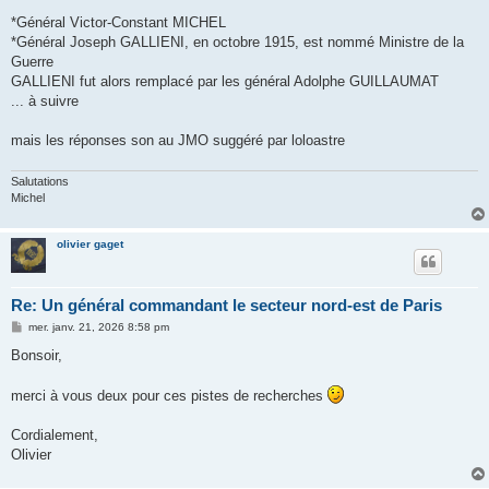
*Général Victor-Constant MICHEL
*Général Joseph GALLIENI, en octobre 1915, est nommé Ministre de la
Guerre
GALLIENI fut alors remplacé par les général Adolphe GUILLAUMAT
... à suivre
mais les réponses son au JMO suggéré par loloastre
Salutations
Michel
olivier gaget
Re: Un général commandant le secteur nord-est de Paris
M
mer. janv. 21, 2026 8:58 pm
e
s
Bonsoir,
s
a
g
merci à vous deux pour ces pistes de recherches
e
Cordialement,
Olivier