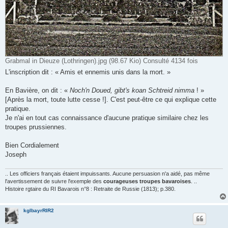
Grabmal in Dieuze (Lothringen).jpg (98.67 Kio) Consulté 4134 fois
L'inscription dit : « Amis et ennemis unis dans la mort. »
En Bavière, on dit : «
Noch'n Doued, gibt's koan Schtreid nimma
! »
[Après la mort, toute lutte cesse !]. C'est peut-être ce qui explique cette
pratique.
Je n'ai en tout cas connaissance d'aucune pratique similaire chez les
troupes prussiennes.
Bien Cordialement
Joseph
.. Les officiers français étaient impuissants. Aucune persuasion n'a aidé, pas même
l'avertissement de suivre l'exemple des
courageuses troupes bavaroises
. ..
Histoire rgtaire du RI Bavarois n°8 : Retraite de Russie (1813); p.380.
kglbayrRIR2