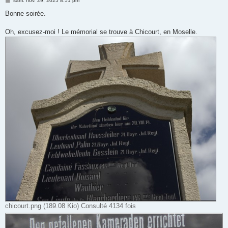
sam. nov. 29, 2025 8:51 pm
e
s
Bonne soirée.
s
a
g
Oh, excusez-moi ! Le mémorial se trouve à Chicourt, en Moselle.
e
chicourt.png (189.08 Kio) Consulté 4134 fois