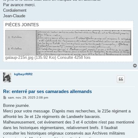
Par avance merci.
Cordialement
Jean-Claude
PIÈCES JOINTES
galaup-215ri.jpg (135.92 Kio) Consulté 4258 fois
kglbayrRIR2
Re: enterré par ses camarades allemands
M
sam. nov. 29, 2025 2:08 pm
e
s
Bonne journée.
s
Merci pour votre message. D'après mes recherches, le 215e régiment a
a
g
affronté les 3e et 12e régiments de Landwehr bavarois.
e
Malheureusement, cet événement des 3 et 4 octobre n'est pas mentionné
dans les historiques régimentaires, relativement brefs. Il faudrait
consulter les historiques originaux conservés aux Archives militaires