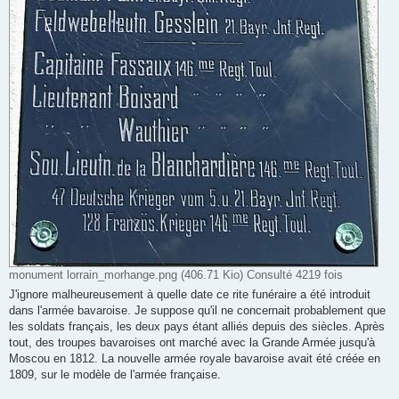
monument lorrain_morhange.png (406.71 Kio) Consulté 4219 fois
J'ignore malheureusement à quelle date ce rite funéraire a été introduit
dans l'armée bavaroise. Je suppose qu'il ne concernait probablement que
les soldats français, les deux pays étant alliés depuis des siècles. Après
tout, des troupes bavaroises ont marché avec la Grande Armée jusqu'à
Moscou en 1812. La nouvelle armée royale bavaroise avait été créée en
1809, sur le modèle de l'armée française.