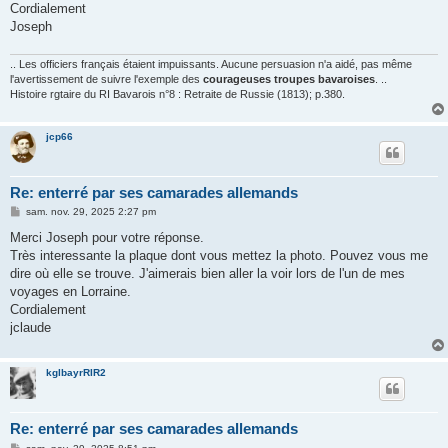
Cordialement
Joseph
.. Les officiers français étaient impuissants. Aucune persuasion n'a aidé, pas même
l'avertissement de suivre l'exemple des
courageuses troupes bavaroises
. ..
Histoire rgtaire du RI Bavarois n°8 : Retraite de Russie (1813); p.380.
jcp66
Re: enterré par ses camarades allemands
M
sam. nov. 29, 2025 2:27 pm
e
s
Merci Joseph pour votre réponse.
s
Très interessante la plaque dont vous mettez la photo. Pouvez vous me
a
g
dire où elle se trouve. J'aimerais bien aller la voir lors de l'un de mes
e
voyages en Lorraine.
Cordialement
jclaude
kglbayrRIR2
Re: enterré par ses camarades allemands
M