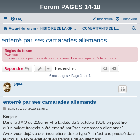
Forum PAGES 14-18
FAQ
Inscription
Connexion
R
Accueil du forum
HISTOIRE DE LA GRANDE GUERRE
COMBATTANTS DE LA GRANDE GUERRE
e
enterré par ses camarades allemands
c
Règles du forum
h
Attention !
Les messages postés en dehors des sous-forums risquent d'être effacés.
e
r
Rechercher
Recherche 
Répondre
c
6 messages • Page
1
sur
1
h
jcp66
e
r
enterré par ses camarades allemands
M
sam. nov. 29, 2025 11:58 am
e
s
Bonjour
s
Dans le JMO du 215ème RI à la date du 3 octobre 1914, on peut lire
a
g
qu'un soldat français a été enterré par "ses camarades allemands".
e
Avez-vous déjà vu des inscriptions de ce type ? Il n'est pas précisé dans
le jmo si le texte était écrit en français ou en allemand.