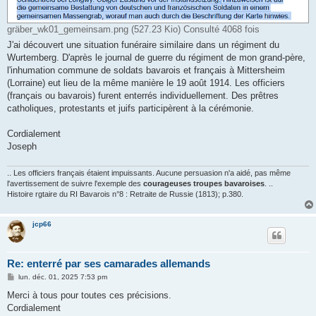
gräber_wk01_gemeinsam.png (527.23 Kio) Consulté 4068 fois
J'ai découvert une situation funéraire similaire dans un régiment du
Wurtemberg. D'après le journal de guerre du régiment de mon grand-père,
l'inhumation commune de soldats bavarois et français à Mittersheim
(Lorraine) eut lieu de la même manière le 19 août 1914. Les officiers
(français ou bavarois) furent enterrés individuellement. Des prêtres
catholiques, protestants et juifs participèrent à la cérémonie.
Cordialement
Joseph
.. Les officiers français étaient impuissants. Aucune persuasion n'a aidé, pas même
l'avertissement de suivre l'exemple des
courageuses troupes bavaroises
. ..
Histoire rgtaire du RI Bavarois n°8 : Retraite de Russie (1813); p.380.
jcp66
Re: enterré par ses camarades allemands
M
lun. déc. 01, 2025 7:53 pm
e
s
Merci à tous pour toutes ces précisions.
s
Cordialement
a