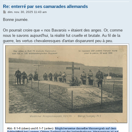
Re: enterré par ses camarades allemands
M
dim. nov. 30, 2025 11:43 am
e
s
Bonne journée.
s
a
g
On pourrait croire que « nos Bavarois » étaient des anges. Or, comme
e
nous le savons aujourd'hui, la réalité fut cruelle et brutale. Au fil de la
guerre, les vertus chevaleresques d'antan disparurent peu à peu.