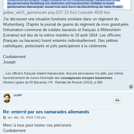
gräber_wk01_gemeinsam.png (527.23 Kio) Consulté 4018 fois
J'ai découvert une situation funéraire similaire dans un régiment du
Wurtemberg. D'après le journal de guerre du régiment de mon grand-père,
l'inhumation commune de soldats bavarois et français à Mittersheim
(Lorraine) eut lieu de la même manière le 19 août 1914. Les officiers
(français ou bavarois) furent enterrés individuellement. Des prêtres
catholiques, protestants et juifs participèrent à la cérémonie.
Cordialement
Joseph
.. Les officiers français étaient impuissants. Aucune persuasion n'a aidé, pas même
l'avertissement de suivre l'exemple des
courageuses troupes bavaroises
. ..
Histoire rgtaire du RI Bavarois n°8 : Retraite de Russie (1813); p.380.
jcp66
Re: enterré par ses camarades allemands
M
lun. déc. 01, 2025 7:53 pm
e
s
Merci à tous pour toutes ces précisions.
s
Cordialement
a