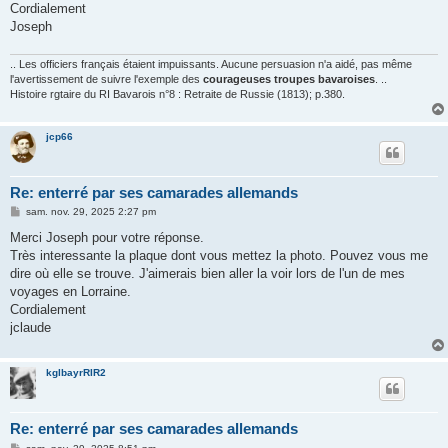
Cordialement
Joseph
.. Les officiers français étaient impuissants. Aucune persuasion n'a aidé, pas même
l'avertissement de suivre l'exemple des
courageuses troupes bavaroises
. ..
Histoire rgtaire du RI Bavarois n°8 : Retraite de Russie (1813); p.380.
jcp66
Re: enterré par ses camarades allemands
M
sam. nov. 29, 2025 2:27 pm
e
s
Merci Joseph pour votre réponse.
s
Très interessante la plaque dont vous mettez la photo. Pouvez vous me
a
g
dire où elle se trouve. J'aimerais bien aller la voir lors de l'un de mes
e
voyages en Lorraine.
Cordialement
jclaude
kglbayrRIR2
Re: enterré par ses camarades allemands
M