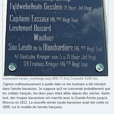
monument lorrain_morhange.png (406.71 Kio) Consulté 4169 fois
J'ignore malheureusement à quelle date ce rite funéraire a été introduit
dans l'armée bavaroise. Je suppose qu'il ne concernait probablement que
les soldats français, les deux pays étant alliés depuis des siècles. Après
tout, des troupes bavaroises ont marché avec la Grande Armée jusqu'à
Moscou en 1812. La nouvelle armée royale bavaroise avait été créée en
1809, sur le modèle de l'armée française.