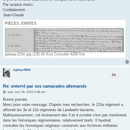
Par avance merci.
Cordialement
Jean-Claude
PIÈCES JOINTES
galaup-215ri.jpg (135.92 Kio) Consulté 4208 fois
kglbayrRIR2
Re: enterré par ses camarades allemands
M
sam. nov. 29, 2025 2:08 pm
e
s
Bonne journée.
s
Merci pour votre message. D'après mes recherches, le 215e régiment a
a
g
affronté les 3e et 12e régiments de Landwehr bavarois.
e
Malheureusement, cet événement des 3 et 4 octobre n'est pas mentionné
dans les historiques régimentaires, relativement brefs. Il faudrait
consulter les historiques originaux conservés aux Archives militaires