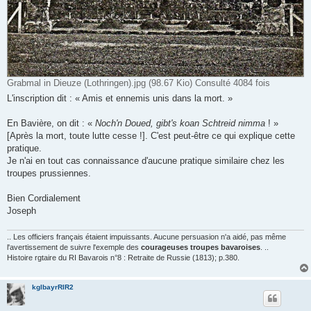
Grabmal in Dieuze (Lothringen).jpg (98.67 Kio) Consulté 4084 fois
L'inscription dit : « Amis et ennemis unis dans la mort. »
En Bavière, on dit : «
Noch'n Doued, gibt's koan Schtreid nimma
! »
[Après la mort, toute lutte cesse !]. C'est peut-être ce qui explique cette
pratique.
Je n'ai en tout cas connaissance d'aucune pratique similaire chez les
troupes prussiennes.
Bien Cordialement
Joseph
.. Les officiers français étaient impuissants. Aucune persuasion n'a aidé, pas même
l'avertissement de suivre l'exemple des
courageuses troupes bavaroises
. ..
Histoire rgtaire du RI Bavarois n°8 : Retraite de Russie (1813); p.380.
kglbayrRIR2