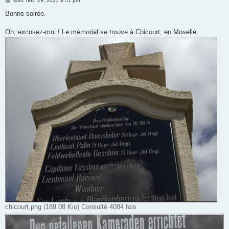
sam. nov. 29, 2025 8:51 pm
e
s
Bonne soirée.
s
a
g
Oh, excusez-moi ! Le mémorial se trouve à Chicourt, en Moselle.
e
chicourt.png (189.08 Kio) Consulté 4084 fois