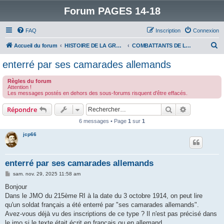
Forum PAGES 14-18
FAQ
Inscription
Connexion
R
Accueil du forum
HISTOIRE DE LA GRANDE GUERRE
COMBATTANTS DE LA GRANDE GUERRE
e
enterré par ses camarades allemands
c
Règles du forum
h
Attention !
Les messages postés en dehors des sous-forums risquent d'être effacés.
e
r
Rechercher
Recherche 
Répondre
c
6 messages • Page
1
sur
1
h
jcp66
e
r
enterré par ses camarades allemands
M
sam. nov. 29, 2025 11:58 am
e
s
Bonjour
s
Dans le JMO du 215ème RI à la date du 3 octobre 1914, on peut lire
a
g
qu'un soldat français a été enterré par "ses camarades allemands".
e
Avez-vous déjà vu des inscriptions de ce type ? Il n'est pas précisé dans
le jmo si le texte était écrit en français ou en allemand.