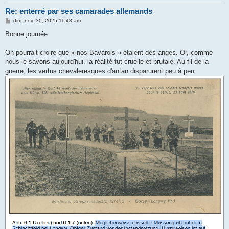
Re: enterré par ses camarades allemands
M
dim. nov. 30, 2025 11:43 am
e
s
Bonne journée.
s
a
g
On pourrait croire que « nos Bavarois » étaient des anges. Or, comme
e
nous le savons aujourd'hui, la réalité fut cruelle et brutale. Au fil de la
guerre, les vertus chevaleresques d'antan disparurent peu à peu.