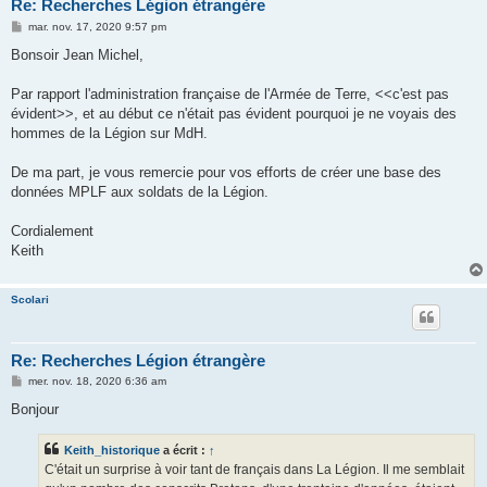
Re: Recherches Légion étrangère
M
mar. nov. 17, 2020 9:57 pm
e
s
Bonsoir Jean Michel,
s
a
g
Par rapport l'administration française de l'Armée de Terre, <<c'est pas
e
évident>>, et au début ce n'était pas évident pourquoi je ne voyais des
hommes de la Légion sur MdH.
De ma part, je vous remercie pour vos efforts de créer une base des
données MPLF aux soldats de la Légion.
Cordialement
Keith
Scolari
Re: Recherches Légion étrangère
M
mer. nov. 18, 2020 6:36 am
e
s
Bonjour
s
a
g
Keith_historique
a écrit :
↑
e
C'était un surprise à voir tant de français dans La Légion. Il me semblait