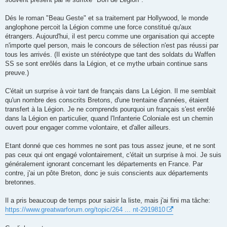
Dés le roman "Beau Geste" et sa traitement par Hollywood, le monde
anglophone percoit la Légion comme une force constitué qu'aux
étrangers. Aujourd'hui, il est percu comme une organisation qui accepte
n'importe quel person, mais le concours de sélection n'est pas réussi par
tous les arrivés. (Il existe un stéréotype que tant des soldats du Waffen
SS se sont enrôlés dans la Légion, et ce mythe urbain continue sans
preuve.)
C'était un surprise à voir tant de français dans La Légion. Il me semblait
qu'un nombre des conscrits Bretons, d'une trentaine d'années, étaient
transfert à la Légion. Je ne comprends pourquoi un français s'est enrôlé
dans la Légion en particulier, quand l'Infanterie Coloniale est un chemin
ouvert pour engager comme volontaire, et d'aller ailleurs.
Etant donné que ces hommes ne sont pas tous assez jeune, et ne sont
pas ceux qui ont engagé volontairement, c'était un surprise à moi. Je suis
généralement ignorant concernant les départements en France. Par
contre, j'ai un pôte Breton, donc je suis conscients aux départements
bretonnes.
Il a pris beaucoup de temps pour saisir la liste, mais j'ai fini ma tâche:
https://www.greatwarforum.org/topic/264 ... nt-2919810