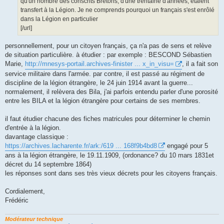
qu'un nombre des conscrits Bretons, d'une trentaine d'années, étaient
transfert à la Légion. Je ne comprends pourquoi un français s'est enrôlé
dans la Légion en particulier
[/url]
personnellement, pour un citoyen français, ça n'a pas de sens et relève
de situation particulière. à étudier : par exemple : BESCOND Sébastien
Marie,
http://mnesys-portail.archives-finister ... x_in_visu=
, il a fait son
service militaire dans l'armée. par contre, il est passé au régiment de
discipline de la légion étrangère, le 24 juin 1914 avant la guerre...
normalement, il relèvera des Bila, j'ai parfois entendu parler d'une porosité
entre les BILA et la légion étrangère pour certains de ses membres.
il faut étudier chacune des fiches matricules pour déterminer le chemin
d'entrée à la légion.
davantage classique :
https://archives.lacharente.fr/ark:/619 ... 168f9b4bd8
engagé pour 5
ans à la légion étrangère, le 19.11.1909, (ordonance? du 10 mars 1831et
décret du 14 septembre 1864)
les réponses sont dans ses très vieux décrets pour les citoyens français.
Cordialement,
Frédéric
Modérateur technique