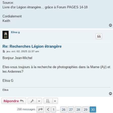
Source:
Livre d'or Légion étrangère... grâce à Forum PAGES 14-18
Cordialement
Keith
Elisa g
Re: Recherches Légion étrangère
M
jeu. oct. 02, 2025 11:37 am
e
s
Bonjour Jean-Michel
s
a
g
Etes-vous toujours à la recherche de photographies dans la Marne (Aÿ) et
e
les Ardennes?
Elisa G
Elisa
Répondre
Page
30
sur
30
1
26
27
28
29
30
Précédent
298 messages
…