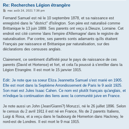
Re: Recherches Légion étrangère
M
mar. août 24, 2021 7:36 pm
e
s
Fernand Samuel est né le 10 septembre 1878, et sa naissance est
s
enregistré dans le "district" d'Islington. Son père est naturalisé comme
a
g
Brittanique le 13 juin 1889. Ses parents ont veçu à Dieuze, Lorraine. Cet
e
endroit est cité comme 'dans l'empire d'Allemagne' dans le registre de
naturalisation. Par contre, ses parents sonts adamants qu'ils étaitent
Français par naissance et Brittanique par naturalisation, sur des
déclarations des censuses anglais.
Clairement, ce sentiment d'affinité pour le pays de naissance de ces
parents (David et Hortense) et fort, et cela l'a poussé à s'enrôler dans la
Légion Etrangère. Il est mort le 15 janvier 1915.
Edit: Je note que sa soeur Eliza Jeannetta Samuel s'est marié en 1905.
Elle est mort dans la Septième Arrondissement de Paris le 9 août 1925.
Son mari est Jules Isaac Cahen. Ce nom est plutôt français qu'anglais, et
m'indique la continuation des liens avec la communité juive en France.
Je note aussi un John (Jean/Gianni?) Moruzzi, né le 26 juillet 1896. Selon
le census du 2 avril 1911 il est né en France, fils de 2 parents Italiens,
Luigi & Rosa, et a veçu dans le faubourg de Homerton dans Hackney, le
nord-est de Londres. Il est mort le 9 mai 1915.