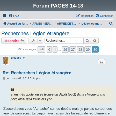
Forum PAGES 14-18
FAQ
Inscription
Connexion
R
Accueil du forum
ARMES - SERVICES - UNITES : historiques & discussions
ARMÉE DE TERRE
Légion étrangère
e
Recherches Légion étrangère
c
Rechercher
Recherche 
Répondre
h
e
Page
30
sur
30
1
26
27
28
29
30
Précédent
298 messages
…
r
jml2000_fr
c
h
Re: Recherches Légion étrangère
e
M
jeu. mars 07, 2019 5:34 pm
r
e
s
s
a
g
et en métropole, où se trouve un dépôt (ou 2) dans chaque grand
e
port, ainsi qu'à Paris et Lyon.
D'accord avec vous "Achache" sur les dépôts mais je parlais surtout des
lieux de garnisons. La Légion avait aussi des bureaux de recrutement en