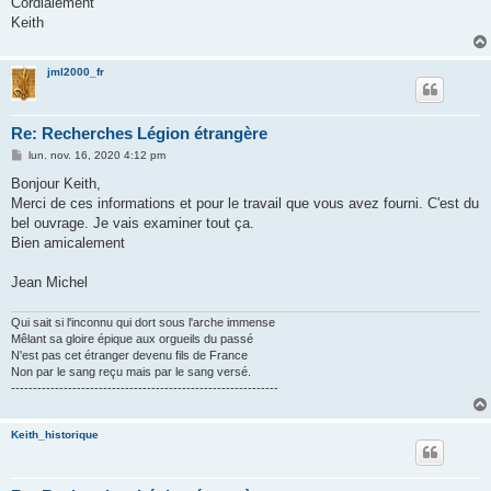
Cordialement
Keith
jml2000_fr
Re: Recherches Légion étrangère
M
lun. nov. 16, 2020 4:12 pm
e
s
Bonjour Keith,
s
Merci de ces informations et pour le travail que vous avez fourni. C'est du
a
g
bel ouvrage. Je vais examiner tout ça.
e
Bien amicalement
Jean Michel
Qui sait si l'inconnu qui dort sous l'arche immense
Mêlant sa gloire épique aux orgueils du passé
N'est pas cet étranger devenu fils de France
Non par le sang reçu mais par le sang versé.
-------------------------------------------------------------
Keith_historique