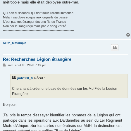
métropole mais elle était déployée outre-mer.
Qui sait si l'inconnu qui dort sous l'arche immense
Mêlant sa gloire épique aux orgueils du passé
N'est pas cet étranger devenu fils de France
Non par le sang reçu mais par le sang versé.
-------------------------------------------------------------
Keith_historique
Re: Recherches Légion étrangère
M
sam. août 08, 2020 7:49 pm
e
s
s
jml2000_fr
a écrit :
↑
a
g
e
Cherchant à créer une base de données sur les MplF de la Légion
Etrangère
Bonjour,
J'ai pris le temps d'essayer identifier les hommes de la Légion qui ont
participé dans les opérations aux Dardanelles au sein du 1er Régiment
Mixte d'Afrique. Sur les cartes numérotisés sur MdH, la distinction est
souvent présent par le suffixe "Bon de Légion".