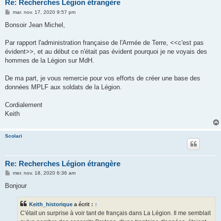
Re: Recherches Légion étrangère
M
mar. nov. 17, 2020 9:57 pm
e
s
Bonsoir Jean Michel,
s
a
g
Par rapport l'administration française de l'Armée de Terre, <<c'est pas
e
évident>>, et au début ce n'était pas évident pourquoi je ne voyais des
hommes de la Légion sur MdH.
De ma part, je vous remercie pour vos efforts de créer une base des
données MPLF aux soldats de la Légion.
Cordialement
Keith
Scolari
Re: Recherches Légion étrangère
M
mer. nov. 18, 2020 6:36 am
e
s
Bonjour
s
a
g
Keith_historique
a écrit :
↑
e
C'était un surprise à voir tant de français dans La Légion. Il me semblait