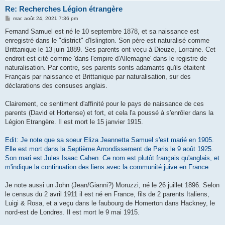
Re: Recherches Légion étrangère
M
mar. août 24, 2021 7:36 pm
e
s
Fernand Samuel est né le 10 septembre 1878, et sa naissance est
s
enregistré dans le "district" d'Islington. Son père est naturalisé comme
a
g
Brittanique le 13 juin 1889. Ses parents ont veçu à Dieuze, Lorraine. Cet
e
endroit est cité comme 'dans l'empire d'Allemagne' dans le registre de
naturalisation. Par contre, ses parents sonts adamants qu'ils étaitent
Français par naissance et Brittanique par naturalisation, sur des
déclarations des censuses anglais.
Clairement, ce sentiment d'affinité pour le pays de naissance de ces
parents (David et Hortense) et fort, et cela l'a poussé à s'enrôler dans la
Légion Etrangère. Il est mort le 15 janvier 1915.
Edit: Je note que sa soeur Eliza Jeannetta Samuel s'est marié en 1905.
Elle est mort dans la Septième Arrondissement de Paris le 9 août 1925.
Son mari est Jules Isaac Cahen. Ce nom est plutôt français qu'anglais, et
m'indique la continuation des liens avec la communité juive en France.
Je note aussi un John (Jean/Gianni?) Moruzzi, né le 26 juillet 1896. Selon
le census du 2 avril 1911 il est né en France, fils de 2 parents Italiens,
Luigi & Rosa, et a veçu dans le faubourg de Homerton dans Hackney, le
nord-est de Londres. Il est mort le 9 mai 1915.