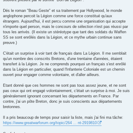
Dés le roman "Beau Geste" et sa traitement par Hollywood, le monde
anglophone percoit la Légion comme une force constitué qu'aux
étrangers. Aujourd'hui, il est percu comme une organisation qui accepte
n'importe quel person, mais le concours de sélection n'est pas réussi par
tous les arrivés. (Il existe un stéréotype que tant des soldats du Waffen
SS se sont enrôlés dans la Légion, et ce mythe urbain continue sans
preuve.)
C'était un surprise à voir tant de français dans La Légion. Il me semblait
qu'un nombre des conscrits Bretons, d'une trentaine d'années, étaient
transfert à la Légion. Je ne comprends pourquoi un français s'est enrôlé
dans la Légion en particulier, quand l'Infanterie Coloniale est un chemin
ouvert pour engager comme volontaire, et d'aller ailleurs.
Etant donné que ces hommes ne sont pas tous assez jeune, et ne sont
pas ceux qui ont engagé volontairement, c'était un surprise à moi. Je suis
généralement ignorant concernant les départements en France. Par
contre, j'ai un pôte Breton, donc je suis conscients aux départements
bretonnes.
Il a pris beaucoup de temps pour saisir la liste, mais j'ai fini ma tâche:
https://www.greatwarforum.org/topic/264 ... nt-2919810