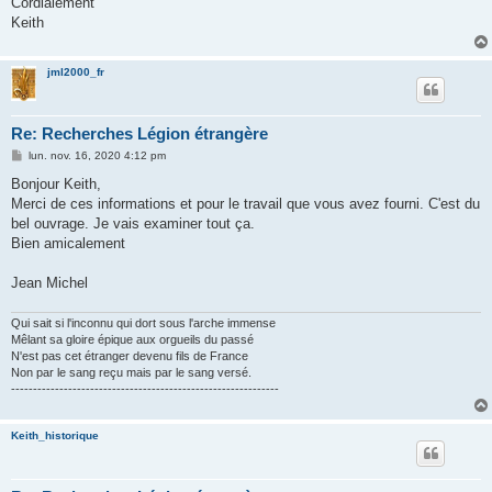
Cordialement
Keith
jml2000_fr
Re: Recherches Légion étrangère
M
lun. nov. 16, 2020 4:12 pm
e
s
Bonjour Keith,
s
Merci de ces informations et pour le travail que vous avez fourni. C'est du
a
g
bel ouvrage. Je vais examiner tout ça.
e
Bien amicalement
Jean Michel
Qui sait si l'inconnu qui dort sous l'arche immense
Mêlant sa gloire épique aux orgueils du passé
N'est pas cet étranger devenu fils de France
Non par le sang reçu mais par le sang versé.
-------------------------------------------------------------
Keith_historique