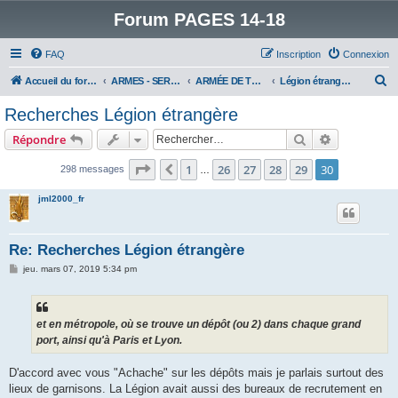
Forum PAGES 14-18
FAQ
Inscription
Connexion
R
Accueil du forum
ARMES - SERVICES - UNITES : historiques & discussions
ARMÉE DE TERRE
Légion étrangère
e
Recherches Légion étrangère
c
Rechercher
Recherche 
Répondre
h
e
Page
30
sur
30
1
26
27
28
29
30
Précédent
298 messages
…
r
jml2000_fr
c
h
Re: Recherches Légion étrangère
e
M
jeu. mars 07, 2019 5:34 pm
r
e
s
s
a
g
et en métropole, où se trouve un dépôt (ou 2) dans chaque grand
e
port, ainsi qu'à Paris et Lyon.
D'accord avec vous "Achache" sur les dépôts mais je parlais surtout des
lieux de garnisons. La Légion avait aussi des bureaux de recrutement en