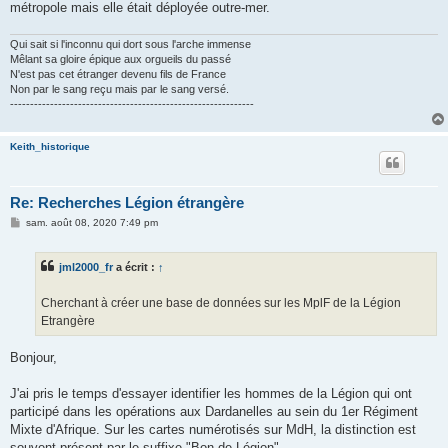
métropole mais elle était déployée outre-mer.
Qui sait si l'inconnu qui dort sous l'arche immense
Mêlant sa gloire épique aux orgueils du passé
N'est pas cet étranger devenu fils de France
Non par le sang reçu mais par le sang versé.
-------------------------------------------------------------
Keith_historique
Re: Recherches Légion étrangère
M
sam. août 08, 2020 7:49 pm
e
s
s
jml2000_fr
a écrit :
↑
a
g
e
Cherchant à créer une base de données sur les MplF de la Légion
Etrangère
Bonjour,
J'ai pris le temps d'essayer identifier les hommes de la Légion qui ont
participé dans les opérations aux Dardanelles au sein du 1er Régiment
Mixte d'Afrique. Sur les cartes numérotisés sur MdH, la distinction est
souvent présent par le suffixe "Bon de Légion".