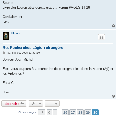
Source:
Livre d'or Légion étrangère... grâce à Forum PAGES 14-18
Cordialement
Keith
Elisa g
Re: Recherches Légion étrangère
M
jeu. oct. 02, 2025 11:37 am
e
s
Bonjour Jean-Michel
s
a
g
Etes-vous toujours à la recherche de photographies dans la Marne (Aÿ) et
e
les Ardennes?
Elisa G
Elisa
Répondre
Page
30
sur
30
1
26
27
28
29
30
Précédent
298 messages
…