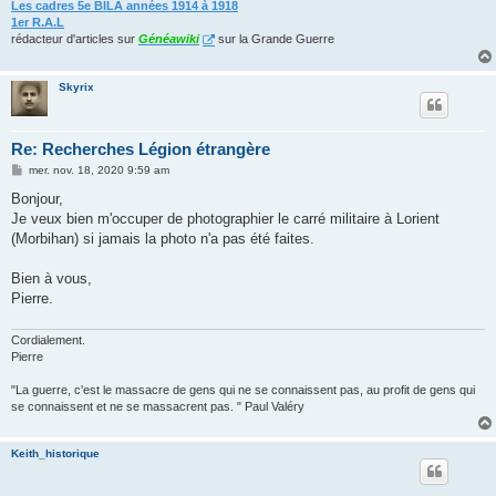
Les cadres 5e BILA années 1914 à 1918
1er R.A.L
rédacteur d'articles sur
Généawiki
sur la Grande Guerre
Skyrix
Re: Recherches Légion étrangère
M
mer. nov. 18, 2020 9:59 am
e
s
Bonjour,
s
Je veux bien m'occuper de photographier le carré militaire à Lorient
a
g
(Morbihan) si jamais la photo n'a pas été faites.
e
Bien à vous,
Pierre.
Cordialement.
Pierre
"La guerre, c'est le massacre de gens qui ne se connaissent pas, au profit de gens qui
se connaissent et ne se massacrent pas. " Paul Valéry
Keith_historique