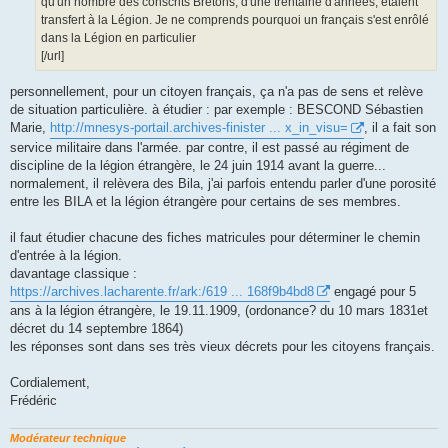
qu'un nombre des conscrits Bretons, d'une trentaine d'années, étaient
transfert à la Légion. Je ne comprends pourquoi un français s'est enrôlé
dans la Légion en particulier
[/url]
personnellement, pour un citoyen français, ça n'a pas de sens et relève
de situation particulière. à étudier : par exemple : BESCOND Sébastien
Marie,
http://mnesys-portail.archives-finister ... x_in_visu=
, il a fait son
service militaire dans l'armée. par contre, il est passé au régiment de
discipline de la légion étrangère, le 24 juin 1914 avant la guerre...
normalement, il relèvera des Bila, j'ai parfois entendu parler d'une porosité
entre les BILA et la légion étrangère pour certains de ses membres.
il faut étudier chacune des fiches matricules pour déterminer le chemin
d'entrée à la légion.
davantage classique :
https://archives.lacharente.fr/ark:/619 ... 168f9b4bd8
engagé pour 5
ans à la légion étrangère, le 19.11.1909, (ordonance? du 10 mars 1831et
décret du 14 septembre 1864)
les réponses sont dans ses très vieux décrets pour les citoyens français.
Cordialement,
Frédéric
Modérateur technique