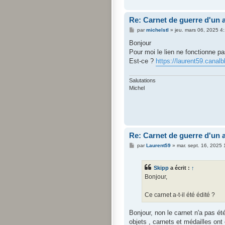
Re: Carnet de guerre d'un a
M
par
michelstl
»
jeu. mars 06, 2025 4
e
s
Bonjour
s
Pour moi le lien ne fonctionne pa
a
g
Est-ce ?
https://laurent59.canal
e
Salutations
Michel
Re: Carnet de guerre d'un a
M
par
Laurent59
»
mar. sept. 16, 2025
e
s
s
Skipp
a écrit :
↑
a
g
Bonjour,
e
Ce carnet a-t-il été édité ?
Bonjour, non le carnet n'a pas ét
objets , carnets et médailles on