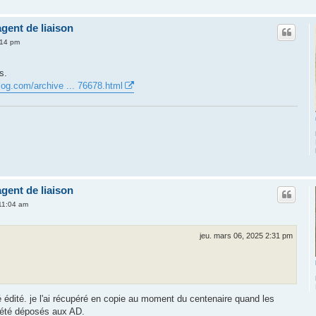
gent de liaison
:14 pm
s.
blog.com/archive ... 76678.html
gent de liaison
 11:04 am
jeu. mars 06, 2025 2:31 pm
é édité. je l'ai récupéré en copie au moment du centenaire quand les
t été déposés aux AD.