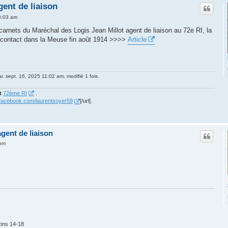
gent de liaison
8:03 am
 carnets du Maréchal des Logis Jean Millot agent de liaison au 72e RI, la
e contact dans la Meuse fin août 1914 >>>>
Article
r. sept. 16, 2025 11:02 am, modifié 1 fois.
t
72ème RI
.
.facebook.com/laurentsoyer59
[/url].
gent de liaison
 pm
ions 14-18