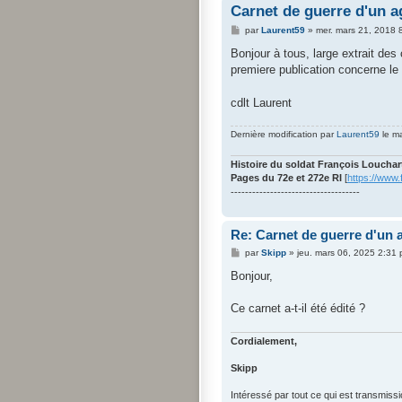
Carnet de guerre d'un a
M
par
Laurent59
»
mer. mars 21, 2018 
e
s
Bonjour à tous, large extrait des
s
premiere publication concerne l
a
g
e
cdlt Laurent
Dernière modification par
Laurent59
le ma
Histoire du soldat François Louchar
Pages du 72e et 272e RI
[
https://www
------------------------------------
Re: Carnet de guerre d'un a
M
par
Skipp
»
jeu. mars 06, 2025 2:31
e
s
Bonjour,
s
a
g
Ce carnet a-t-il été édité ?
e
Cordialement,
Skipp
Intéressé par tout ce qui est transmiss