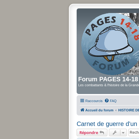
Forum PAGES 14-18
Les combattants & l'histoire de la Gran
Raccourcis
FAQ
Accueil du forum
HISTOIRE 
Carnet de guerre d'un 
Répondre