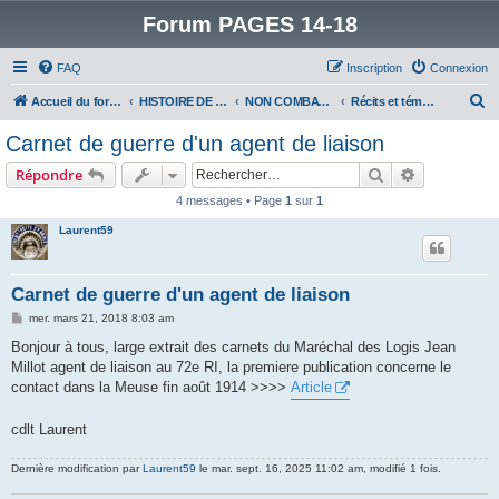
Forum PAGES 14-18
FAQ
Inscription
Connexion
R
Accueil du forum
HISTOIRE DE LA GRANDE GUERRE
NON COMBATTANTS DANS LA GRANDE GUERRE
Récits et témoignages
e
Carnet de guerre d'un agent de liaison
c
Rechercher
Recherche 
Répondre
h
4 messages • Page
1
sur
1
e
Laurent59
r
c
h
Carnet de guerre d'un agent de liaison
e
M
mer. mars 21, 2018 8:03 am
e
r
s
Bonjour à tous, large extrait des carnets du Maréchal des Logis Jean
s
Millot agent de liaison au 72e RI, la premiere publication concerne le
a
g
contact dans la Meuse fin août 1914 >>>>
Article
e
cdlt Laurent
Dernière modification par
Laurent59
le mar. sept. 16, 2025 11:02 am, modifié 1 fois.