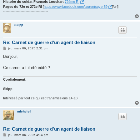
Histoire du soldat François Louchart
72ème RI
.
Pages du 72e et 272e RI
[
https://www.facebook.com/laurentsoyer59
[/url].
------------------------------------
Skipp
Re: Carnet de guerre d'un agent de liaison
M
jeu. mars 06, 2025 2:31 pm
e
s
Bonjour,
s
a
g
Ce carnet a-t-il été édité ?
e
Cordialement,
Skipp
Intéressé par tout ce qui est transmissions 14-18
michelstl
Re: Carnet de guerre d'un agent de liaison
M
jeu. mars 06, 2025 4:14 pm
e