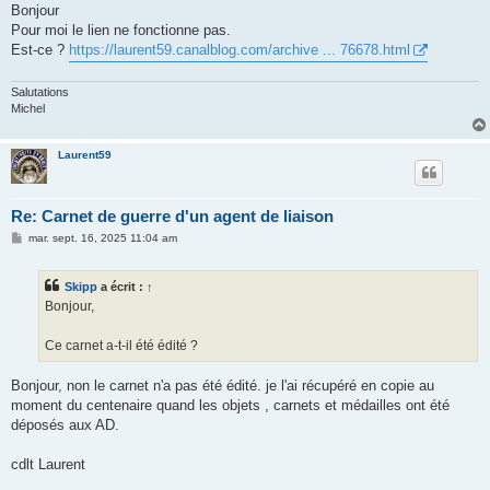
s
Bonjour
s
Pour moi le lien ne fonctionne pas.
a
g
Est-ce ?
https://laurent59.canalblog.com/archive ... 76678.html
e
Salutations
Michel
Laurent59
Re: Carnet de guerre d'un agent de liaison
M
mar. sept. 16, 2025 11:04 am
e
s
s
Skipp
a écrit :
↑
a
g
Bonjour,
e
Ce carnet a-t-il été édité ?
Bonjour, non le carnet n'a pas été édité. je l'ai récupéré en copie au
moment du centenaire quand les objets , carnets et médailles ont été
déposés aux AD.
cdlt Laurent