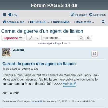
Forum PAGES 14-18
FAQ
Inscription
Connexion
R
Accueil du forum
HISTOIRE DE LA GRANDE GUERRE
NON COMBATTANTS DANS LA GRANDE GUERRE
Récits et témoignages
e
Carnet de guerre d'un agent de liaison
c
Rechercher
Recherche 
Répondre
h
4 messages • Page
1
sur
1
e
Laurent59
r
c
h
Carnet de guerre d'un agent de liaison
e
M
mer. mars 21, 2018 8:03 am
e
r
s
Bonjour à tous, large extrait des carnets du Maréchal des Logis Jean
s
Millot agent de liaison au 72e RI, la premiere publication concerne le
a
g
contact dans la Meuse fin août 1914 >>>>
Article
e
cdlt Laurent
Dernière modification par
Laurent59
le mar. sept. 16, 2025 11:02 am, modifié 1 fois.