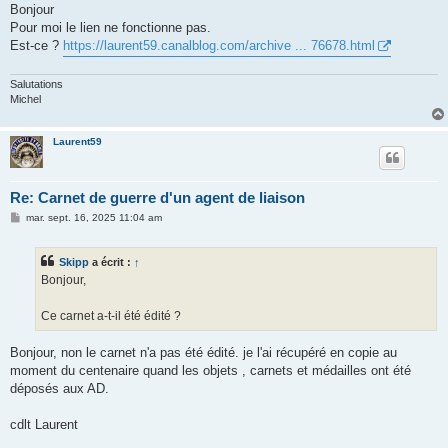
s
Bonjour
s
Pour moi le lien ne fonctionne pas.
a
g
Est-ce ?
https://laurent59.canalblog.com/archive ... 76678.html
e
Salutations
Michel
Laurent59
Re: Carnet de guerre d'un agent de liaison
M
mar. sept. 16, 2025 11:04 am
e
s
s
Skipp
a écrit :
↑
a
g
Bonjour,
e
Ce carnet a-t-il été édité ?
Bonjour, non le carnet n'a pas été édité. je l'ai récupéré en copie au
moment du centenaire quand les objets , carnets et médailles ont été
déposés aux AD.
cdlt Laurent