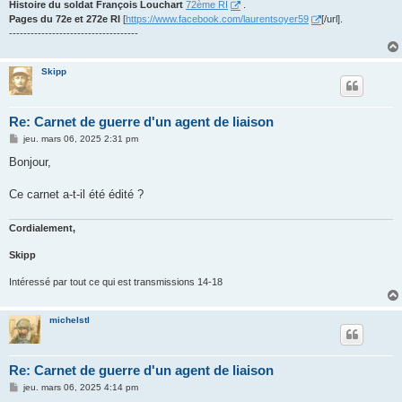
Histoire du soldat François Louchart
72ème RI
.
Pages du 72e et 272e RI
[
https://www.facebook.com/laurentsoyer59
[/url].
------------------------------------
Skipp
Re: Carnet de guerre d'un agent de liaison
M
jeu. mars 06, 2025 2:31 pm
e
s
Bonjour,
s
a
g
Ce carnet a-t-il été édité ?
e
Cordialement,
Skipp
Intéressé par tout ce qui est transmissions 14-18
michelstl
Re: Carnet de guerre d'un agent de liaison
M
jeu. mars 06, 2025 4:14 pm
e