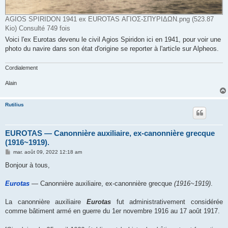
AGIOS SPIRIDON 1941 ex EUROTAS ΑΓΙΟΣ-ΣΠΥΡΙΔΩΝ.png (523.87
Kio) Consulté 749 fois
Voici l'ex Eurotas devenu le civil Agios Spiridon ici en 1941, pour voir une
photo du navire dans son état d'origine se reporter à l'article sur Alpheos.
Cordialement
Alain
Rutilius
EUROTAS ― Canonnière auxiliaire, ex-canonnière grecque
(1916~1919).
M
mar. août 09, 2022 12:18 am
e
s
Bonjour à tous,
s
a
g
Eurotas
― Canonnière auxiliaire, ex-canonnière grecque
(1916~1919)
.
e
La canonnière auxiliaire
Eurotas
fut administrativement considérée
comme bâtiment armé en guerre du 1er novembre 1916 au 17 août 1917.