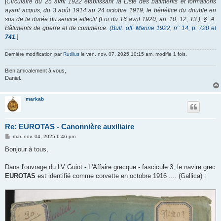
[
Circulaire du 25 avril 1922 établissant la Liste des bâtiments et formations
ayant acquis, du 3 août 1914 au 24 octobre 1919, le bénéfice du double en
sus de la durée du service effectif (Loi du 16 avril 1920, art. 10, 12, 13.), §. A.
Bâtiments de guerre et de commerce.
(Bull. off. Marine 1922, n° 14, p. 720 et
741
.
]
Dernière modification par
Rutilius
le ven. nov. 07, 2025 10:15 am, modifié 1 fois.
Bien amicalement à vous,
Daniel.
markab
Re: EUROTAS - Canonnière auxiliaire
M
mar. nov. 04, 2025 6:46 pm
e
s
Bonjour à tous,
s
a
g
Dans l'ouvrage du LV Guiot - L'Affaire grecque - fascicule 3, le navire grec
e
EUROTAS
est identifié comme corvette en octobre 1916 .... (Gallica) :