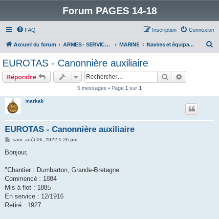
Forum PAGES 14-18
FAQ
Inscription
Connexion
R
Accueil du forum
ARMES - SERVICES - UNITES : historiques & discussions
MARINE
Navires et équipages
e
EUROTAS - Canonnière auxiliaire
c
Rechercher
Recherche 
Répondre
h
5 messages • Page
1
sur
1
e
markab
r
c
h
EUROTAS - Canonnière auxiliaire
e
M
sam. août 06, 2022 5:26 pm
e
r
s
Bonjour,
s
a
g
"Chantier : Dumbarton, Grande-Bretagne
e
Commencé : 1884
Mis à flot : 1885
En service : 12/1916
Retiré : 1927