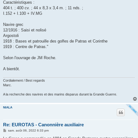
Caractéristiques :
404 t. ; 400 cv. ; 44 x 8,3 x 3,4 m. ; 11 nds. ;
I.152 + I.100 + IV.MG
Navire grec
12/1916 : Saisi et nolisé
Argostoli
1918 : Bases et patrouille des golfes de Patras et Corinthe
1919 : Centre de Patras."
Selon l'ouvrage de JM Roche.
A bientôt.
Cordialement / Best regards
Marc.
A la recherche des navires et des marins disparus durant la Grande Guerre.
NIALA
Re: EUROTAS - Canonnière auxiliaire
M
sam. août 06, 2022 6:33 pm
e
s