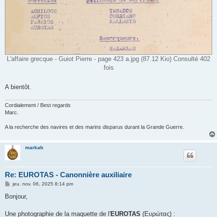
L'affaire grecque - Guiot Pierre - page 423 a.jpg (87.12 Kio) Consulté 402
fois
A bientôt.
Cordialement / Best regards
Marc.
A la recherche des navires et des marins disparus durant la Grande Guerre.
markab
Re: EUROTAS - Canonnière auxiliaire
M
jeu. nov. 06, 2025 8:14 pm
e
s
Bonjour,
s
a
g
Une photographie de la maquette de l'
EUROTAS
(Ευρώτας) :