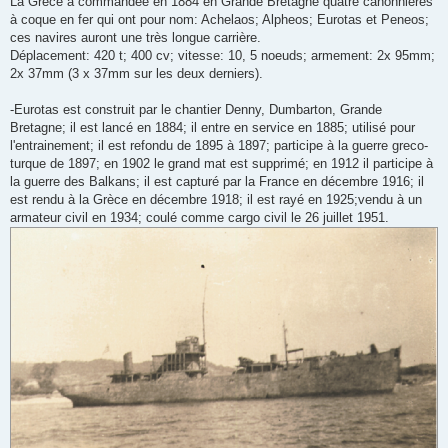
La Grece a commandée en 1884 en Grande Bretagne quatre canonnières
s
à coque en fer qui ont pour nom: Achelaos; Alpheos; Eurotas et Peneos;
a
g
ces navires auront une très longue carrière.
e
Déplacement: 420 t; 400 cv; vitesse: 10, 5 noeuds; armement: 2x 95mm;
2x 37mm (3 x 37mm sur les deux derniers).
-Eurotas est construit par le chantier Denny, Dumbarton, Grande
Bretagne; il est lancé en 1884; il entre en service en 1885; utilisé pour
l'entrainement; il est refondu de 1895 à 1897; participe à la guerre greco-
turque de 1897; en 1902 le grand mat est supprimé; en 1912 il participe à
la guerre des Balkans; il est capturé par la France en décembre 1916; il
est rendu à la Grèce en décembre 1918; il est rayé en 1925;vendu à un
armateur civil en 1934; coulé comme cargo civil le 26 juillet 1951.