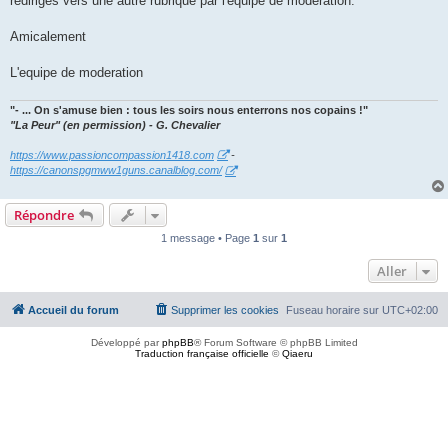
rediriges vers une autre rubrique par l'equipe de moderation.
Amicalement
L'equipe de moderation
"- ... On s'amuse bien : tous les soirs nous enterrons nos copains !"
"La Peur" (en permission) - G. Chevalier
https://www.passioncompassion1418.com
-
https://canonspgmww1guns.canalblog.com/
Répondre
1 message • Page
1
sur
1
Aller
Accueil du forum
Supprimer les cookies
Fuseau horaire sur
UTC+02:00
Développé par
phpBB
® Forum Software © phpBB Limited
Traduction française officielle
©
Qiaeru