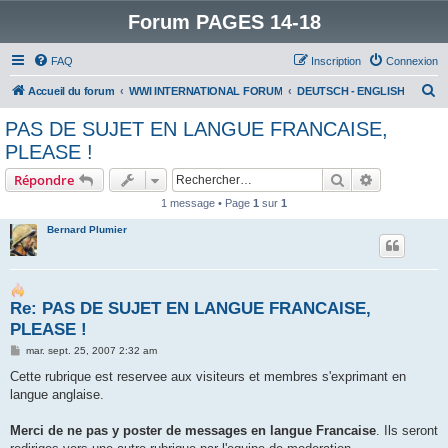
Forum PAGES 14-18
FAQ
Inscription
Connexion
R
Accueil du forum
WWI INTERNATIONAL FORUM
DEUTSCH - ENGLISH
e
PAS DE SUJET EN LANGUE FRANCAISE,
c
PLEASE !
h
Rechercher
Recherche 
Répondre
e
1 message • Page
1
sur
1
r
Bernard Plumier
c
h
e
Re: PAS DE SUJET EN LANGUE FRANCAISE,
r
PLEASE !
M
mar. sept. 25, 2007 2:32 am
e
s
Cette rubrique est reservee aux visiteurs et membres s'exprimant en
s
langue anglaise.
a
g
e
Merci de ne pas y poster de messages en langue Francaise
. Ils seront