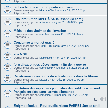
Réponses :
4
recherche transcription perdu en mairie
Dernier message par
laflamme80
«
lun. mars 09, 2026 5:11 pm
Réponses :
3
Edouard Simon MPLF à St-Baussand (M.et M.)
Dernier message par
Antonio
«
dim. janv. 25, 2026 3:55 pm
Réponses :
3
Médaille des victimes de l'invasion
Dernier message par
rslc55
«
ven. janv. 23, 2026 10:05 pm
Réponses :
2
Condamné à mort et gracié
Dernier message par
LMN14-18
«
sam. janv. 17, 2026 12:21 pm
Réponses :
6
site MDH
Dernier message par
Diable Noir
«
mer. janv. 14, 2026 4:47 pm
formalisation des décès après la fin de la guerre
Dernier message par
domenico54
«
jeu. déc. 18, 2025 10:11 am
Réponses :
7
Rapatriement des corps de soldats morts dans le Rhône
Dernier message par
loloastre
«
lun. déc. 15, 2025 10:09 pm
Réponses :
1
restitution de corps : cas particulier des soldats allemands ,
français enrolés dans l'armée allemande
Dernier message par
domenico54
«
mer. déc. 10, 2025 6:02 pm
Réponses :
13
1
2
Enigme résolue : Pour quelle raison PARPET James est-il