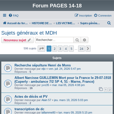
Forum PAGES 14-18
FAQ
Inscription
Connexion
R
Accueil du forum
HISTOIRE DE LA GRANDE GUERRE
LES VICTIMES DE LA GRANDE GUERRE
Sujets généraux et MDH
e
Sujets généraux et MDH
c
Rechercher
Recherche avanc
Nouveau sujet
h
e
Page
1
sur
24
1
2
3
4
5
24
Suivant
596 sujets
…
r
Sujets
c
Recherche sépulture Henri de Mons
h
Dernier message par
eljo
«
ven. juil. 24, 2026 5:47 pm
Réponses :
5
e
Albert Narcisse GUILLEMIN Mort pour la France le 29-07-1918
r
(Cuperly - ambulance 7/2 SP 4, 51 - Marne, France)
Dernier message par
yvo35
«
mar. mai 05, 2026 4:08 pm
Réponses :
16
1
2
Actes de décès et PV
Dernier message par
Alain 57
«
jeu. mars 19, 2026 5:03 pm
Réponses :
2
transcription de dc
Dernier message par
laflamme80
«
lun. mars 09, 2026 5:15 pm