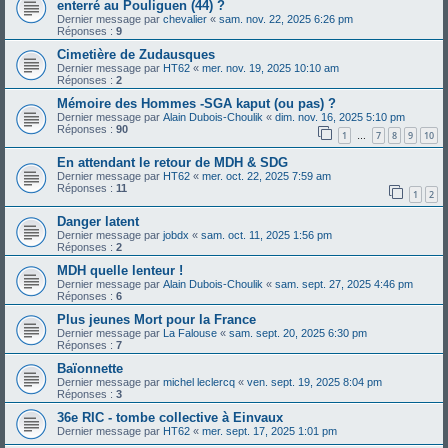
enterré au Pouliguen (44) ?
Dernier message par
chevalier
«
sam. nov. 22, 2025 6:26 pm
Réponses :
9
Cimetière de Zudausques
Dernier message par
HT62
«
mer. nov. 19, 2025 10:10 am
Réponses :
2
Mémoire des Hommes -SGA kaput (ou pas) ?
Dernier message par
Alain Dubois-Choulik
«
dim. nov. 16, 2025 5:10 pm
Réponses :
90
1
7
8
9
10
…
En attendant le retour de MDH & SDG
Dernier message par
HT62
«
mer. oct. 22, 2025 7:59 am
Réponses :
11
1
2
Danger latent
Dernier message par
jobdx
«
sam. oct. 11, 2025 1:56 pm
Réponses :
2
MDH quelle lenteur !
Dernier message par
Alain Dubois-Choulik
«
sam. sept. 27, 2025 4:46 pm
Réponses :
6
Plus jeunes Mort pour la France
Dernier message par
La Falouse
«
sam. sept. 20, 2025 6:30 pm
Réponses :
7
Baïonnette
Dernier message par
michel leclercq
«
ven. sept. 19, 2025 8:04 pm
Réponses :
3
36e RIC - tombe collective à Einvaux
Dernier message par
HT62
«
mer. sept. 17, 2025 1:01 pm