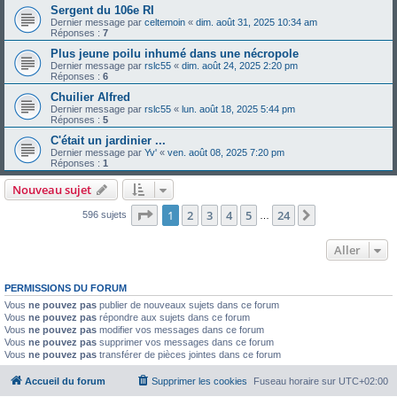
Sergent du 106e RI
Dernier message par
celtemoin
«
dim. août 31, 2025 10:34 am
Réponses :
7
Plus jeune poilu inhumé dans une nécropole
Dernier message par
rslc55
«
dim. août 24, 2025 2:20 pm
Réponses :
6
Chuilier Alfred
Dernier message par
rslc55
«
lun. août 18, 2025 5:44 pm
Réponses :
5
C'était un jardinier ...
Dernier message par
Yv'
«
ven. août 08, 2025 7:20 pm
Réponses :
1
Nouveau sujet
Page
1
sur
24
1
2
3
4
5
24
Suivant
596 sujets
…
Aller
PERMISSIONS DU FORUM
Vous
ne pouvez pas
publier de nouveaux sujets dans ce forum
Vous
ne pouvez pas
répondre aux sujets dans ce forum
Vous
ne pouvez pas
modifier vos messages dans ce forum
Vous
ne pouvez pas
supprimer vos messages dans ce forum
Vous
ne pouvez pas
transférer de pièces jointes dans ce forum
Accueil du forum
Supprimer les cookies
Fuseau horaire sur
UTC+02:00