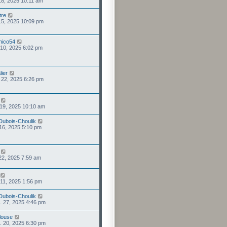
 18, 2025 10:11 am
tre
 15, 2025 10:09 pm
nico54
 10, 2025 6:02 pm
lier
 22, 2025 6:26 pm
 19, 2025 10:10 am
 Dubois-Choulik
 16, 2025 5:10 pm
 22, 2025 7:59 am
 11, 2025 1:56 pm
 Dubois-Choulik
. 27, 2025 4:46 pm
louse
. 20, 2025 6:30 pm