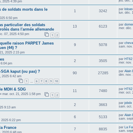
jeu. déc.
15, 2025 4:39 pm
 de soldats morts dans le
par
loloas
1
3242
lun. déc.
2025 6:50 pm
as particulier des soldats
par
dome
13
6123
mer. déc.
nrolés dans l'armée allemande
éc. 07, 2025 4:50 pm
1
2
 quelle raison PARPET James
par
cheva
9
5078
sam. nov.
uen (44) ?
 21, 2025 2:15 pm
ues
par
HT62
2
3505
mer. nov.
5 6:04 pm
SGA kaput (ou pas) ?
par
Alain
90
27285
dim. nov.
19, 2025 6:42 am
1
6
7
8
9
10
…
r de MDH & SDG
par
HT62
11
7480
mer. oct.
»
mar. oct. 21, 2025 1:58 pm
1
2
par
jobdx
2
3663
sam. oct.
025 9:13 am
par
Alain
6
5133
sam. sept
, 2025 6:22 pm
la France
par
La Fa
7
8835
sam. sept
14, 2020 6:48 pm