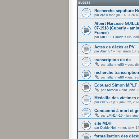
SUJETS
Recherche sépulture H
par
eljo
»
mar. juil. 14, 2026 
Albert Narcisse GUILLE
07-1918 (Cuperly - ambu
France)
par
MILLET Claude
»
lun. ao
Actes de décès et PV
par
Alain 57
»
mer. mars 18, 
transcription de dc
par
laflamme80
»
ven. dé
recherche transcriptio
par
laflamme80
»
jeu. fé
Edouard Simon MPLF à 
par
Antonio
»
dim. janv. 
Médaille des victimes d
par
rslc55
»
jeu. janv. 22, 20
Condamné à mort et gr
par
LMN14-18
»
lun. jan
site MDH
par
Diable Noir
»
mer. janv. 1
formalisation des décès