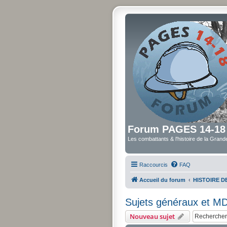
Forum PAGES 14-18
Les combattants & l'histoire de la Gran
Raccourcis
FAQ
Accueil du forum
HISTOIRE 
Sujets généraux et M
Nouveau sujet