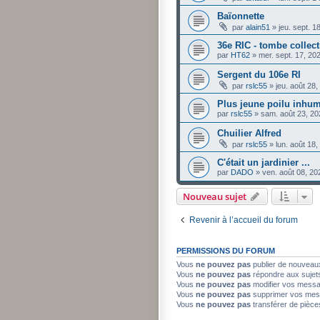
Baïonnette
par
alain51
»
jeu. sept. 
36e RIC - tombe collec
par
HT62
»
mer. sept. 17, 20
Sergent du 106e RI
par
rslc55
»
jeu. août 28
Plus jeune poilu inhu
par
rslc55
»
sam. août 23, 20
Chuilier Alfred
par
rslc55
»
lun. août 18
C'était un jardinier ...
par
DADO
»
ven. août 08, 2
Nouveau sujet
Revenir à l’accueil du forum
PERMISSIONS DU FORUM
Vous
ne pouvez pas
publier de nouveau
Vous
ne pouvez pas
répondre aux sujet
Vous
ne pouvez pas
modifier vos mess
Vous
ne pouvez pas
supprimer vos mes
Vous
ne pouvez pas
transférer de pièce