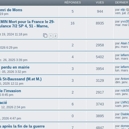
RÉPONSES
VUES
DERNIER
enri de Mons
par
eljo
5
944
ven. juil.
4:19 pm
MIN Mort pour la France le 29-
par
yvo3
16
8935
mar. mai 
lance 7/2 SP 4, 51 - Marne,
ût 19, 2024 11:18 pm
1
2
par
Alain 
2
2958
jeu. mars
2026 6:29 pm
par
lafla
4
5402
lun. mars
c. 26, 2025 3:39 pm
n perdu en mairie
par
lafla
3
3954
lun. mars
vr. 05, 2026 3:32 pm
St-Baussand (M.et M.)
par
Anton
3
3129
dim. janv
25, 2026 12:11 pm
e l'invasion
par
rslc5
2
2917
ven. janv
26 8:45 pm
acié
par
LMN1
6
3743
sam. janv
v. 12, 2026 2:34 pm
par
Diable
0
3895
mer. janv
4, 2026 4:47 pm
 après la fin de la guerre
par
dome
7
4847