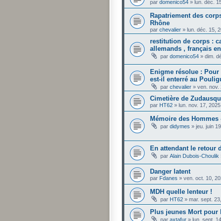
par
domenico54
»
lun. déc. 
Rapatriement des corps
Rhône
par
chevalier
»
lun. déc. 15, 
restitution de corps : c
allemands , français e
par
domenico54
»
dim. d
Enigme résolue : Pour
est-il enterré au Poulig
par
chevalier
»
ven. nov.
Cimetière de Zudausq
par
HT62
»
lun. nov. 17, 202
Mémoire des Hommes -
par
didymes
»
jeu. juin 
En attendant le retou
par
Alain Dubois-Choulik
Danger latent
par
Fdanes
»
ven. oct. 10, 2
MDH quelle lenteur !
par
HT62
»
mar. sept. 23
Plus jeunes Mort pour 
par
axtafur
»
lun. sept. 