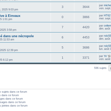
par
michel
3
3644
ven. sept
18, 2025 9:03 pm
tive à Einvaux
par
HT62
0
3866
mer. sept
25 1:01 pm
par
celte
7
4420
dim. août
, 2025 3:58 pm
mé dans une nécropole
par
rslc5
6
4453
dim. août
25 11:53 am
par
rslc5
5
3686
lun. août
, 2025 12:39 pm
par
Yv'
1
3371
ven. août
025 6:12 pm
596 sujets
x sujets dans ce forum
s dans ce forum
ages dans ce forum
sages dans ce forum
s jointes dans ce forum