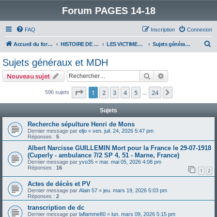
Forum PAGES 14-18
FAQ
Inscription
Connexion
R
Accueil du forum
HISTOIRE DE LA GRANDE GUERRE
LES VICTIMES DE LA GRANDE GUERRE
Sujets généraux et MDH
e
Sujets généraux et MDH
c
Rechercher
Recherche avanc
Nouveau sujet
h
e
Page
1
sur
24
1
2
3
4
5
24
Suivant
596 sujets
…
r
Sujets
c
Recherche sépulture Henri de Mons
h
Dernier message par
eljo
«
ven. juil. 24, 2026 5:47 pm
Réponses :
5
e
Albert Narcisse GUILLEMIN Mort pour la France le 29-07-1918
r
(Cuperly - ambulance 7/2 SP 4, 51 - Marne, France)
Dernier message par
yvo35
«
mar. mai 05, 2026 4:08 pm
Réponses :
16
1
2
Actes de décès et PV
Dernier message par
Alain 57
«
jeu. mars 19, 2026 5:03 pm
Réponses :
2
transcription de dc
Dernier message par
laflamme80
«
lun. mars 09, 2026 5:15 pm