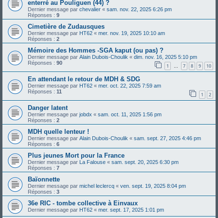
enterré au Pouliguen (44) ?
Dernier message par
chevalier
«
sam. nov. 22, 2025 6:26 pm
Réponses :
9
Cimetière de Zudausques
Dernier message par
HT62
«
mer. nov. 19, 2025 10:10 am
Réponses :
2
Mémoire des Hommes -SGA kaput (ou pas) ?
Dernier message par
Alain Dubois-Choulik
«
dim. nov. 16, 2025 5:10 pm
Réponses :
90
1
7
8
9
10
…
En attendant le retour de MDH & SDG
Dernier message par
HT62
«
mer. oct. 22, 2025 7:59 am
Réponses :
11
1
2
Danger latent
Dernier message par
jobdx
«
sam. oct. 11, 2025 1:56 pm
Réponses :
2
MDH quelle lenteur !
Dernier message par
Alain Dubois-Choulik
«
sam. sept. 27, 2025 4:46 pm
Réponses :
6
Plus jeunes Mort pour la France
Dernier message par
La Falouse
«
sam. sept. 20, 2025 6:30 pm
Réponses :
7
Baïonnette
Dernier message par
michel leclercq
«
ven. sept. 19, 2025 8:04 pm
Réponses :
3
36e RIC - tombe collective à Einvaux
Dernier message par
HT62
«
mer. sept. 17, 2025 1:01 pm