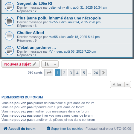
Sergent du 106e RI
Dernier message par
celtemoin
«
dim. août 31, 2025 10:34 am
Réponses :
7
Plus jeune poilu inhumé dans une nécropole
Dernier message par
rslc55
«
dim. août 24, 2025 2:20 pm
Réponses :
6
Chuilier Alfred
Dernier message par
rslc55
«
lun. août 18, 2025 5:44 pm
Réponses :
5
C'était un jardinier ...
Dernier message par
Yv'
«
ven. août 08, 2025 7:20 pm
Réponses :
1
Nouveau sujet
Page
1
sur
24
1
2
3
4
5
24
Suivant
596 sujets
…
Aller
PERMISSIONS DU FORUM
Vous
ne pouvez pas
publier de nouveaux sujets dans ce forum
Vous
ne pouvez pas
répondre aux sujets dans ce forum
Vous
ne pouvez pas
modifier vos messages dans ce forum
Vous
ne pouvez pas
supprimer vos messages dans ce forum
Vous
ne pouvez pas
transférer de pièces jointes dans ce forum
Accueil du forum
Supprimer les cookies
Fuseau horaire sur
UTC+02:00