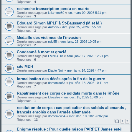
Réponses :
4
recherche transcription perdu en mairie
Dernier message par
laflamme80
«
lun. mars 09, 2026 5:11 pm
Réponses :
3
Edouard Simon MPLF à St-Baussand (M.et M.)
Dernier message par
Antonio
«
dim. janv. 25, 2026 3:55 pm
Réponses :
3
Médaille des victimes de l'invasion
Dernier message par
rslc55
«
ven. janv. 23, 2026 10:05 pm
Réponses :
2
Condamné à mort et gracié
Dernier message par
LMN14-18
«
sam. janv. 17, 2026 12:21 pm
Réponses :
6
site MDH
Dernier message par
Diable Noir
«
mer. janv. 14, 2026 4:47 pm
formalisation des décès après la fin de la guerre
Dernier message par
domenico54
«
jeu. déc. 18, 2025 10:11 am
Réponses :
7
Rapatriement des corps de soldats morts dans le Rhône
Dernier message par
loloastre
«
lun. déc. 15, 2025 10:09 pm
Réponses :
1
restitution de corps : cas particulier des soldats allemands ,
français enrolés dans l'armée allemande
Dernier message par
domenico54
«
mer. déc. 10, 2025 6:02 pm
Réponses :
13
1
2
Enigme résolue : Pour quelle raison PARPET James est-il