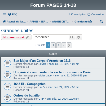
Forum PAGES 14-18
FAQ
Inscription
Connexion
R
Accueil du forum
ARMES - SERVICES - UNITES : historiques & discussions
ARMÉE DE TERRE
Grandes unités
e
Grandes unités
c
Rechercher
Recherche avanc
Nouveau sujet
h
e
1
2
3
4
Suivant
97 sujets
r
Sujets
c
Etat-Major d'un Corps d'Armée en 1916
h
Dernier message par
Skyrix
«
sam. juil. 18, 2026 4:08 pm
Réponses :
3
e
Un général commandant le secteur nord-est de Paris
r
Dernier message par
olivier gaget
«
mer. janv. 21, 2026 8:58 pm
Réponses :
5
164è RI - Compagnies
Dernier message par
Pat77
«
mar. déc. 24, 2024 7:52 am
Réponses :
9
Ordres de bataille
Dernier message par
CTP
«
dim. déc. 22, 2024 12:20 pm
Réponses :
2