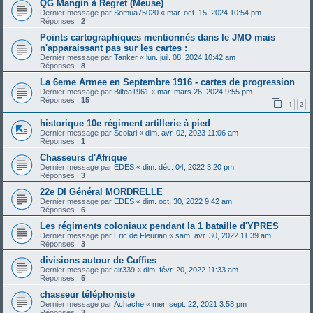
QG Mangin à Regret (Meuse)
Dernier message par
Somua75020
«
mar. oct. 15, 2024 10:54 pm
Réponses :
2
Points cartographiques mentionnés dans le JMO mais
n'apparaissant pas sur les cartes :
Dernier message par
Tanker
«
lun. juil. 08, 2024 10:42 am
Réponses :
8
La 6eme Armee en Septembre 1916 - cartes de progression
Dernier message par
Biltea1961
«
mar. mars 26, 2024 9:55 pm
Réponses :
15
1
2
historique 10e régiment artillerie à pied
Dernier message par
Scolari
«
dim. avr. 02, 2023 11:06 am
Réponses :
1
Chasseurs d'Afrique
Dernier message par
EDES
«
dim. déc. 04, 2022 3:20 pm
Réponses :
3
22e DI Général MORDRELLE
Dernier message par
EDES
«
dim. oct. 30, 2022 9:42 am
Réponses :
6
Les régiments coloniaux pendant la 1 bataille d'YPRES
Dernier message par
Eric de Fleurian
«
sam. avr. 30, 2022 11:39 am
Réponses :
3
divisions autour de Cuffies
Dernier message par
air339
«
dim. févr. 20, 2022 11:33 am
Réponses :
5
chasseur téléphoniste
Dernier message par
Achache
«
mer. sept. 22, 2021 3:58 pm
Réponses :
3