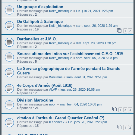
Un groupe d'exploitation
Dernier message par
Keith_historique
«
lun. juin 21, 2021 1:26 pm
Réponses :
2
De Gallipoli à Salonique
Dernier message par
Keith_historique
«
sam. sept. 26, 2020 1:29 am
Réponses :
19
1
2
Dardanelles et J.M.O.
Dernier message par
Keith_historique
«
dim. sept. 20, 2020 1:20 pm
Réponses :
2
Source ultime des infos sur l'establissement C.E.O. 1915
Dernier message par
Keith_historique
«
sam. sept. 05, 2020 5:08 pm
Réponses :
5
Le Service géographique de l’armée pendant la Grande
Guerre
Dernier message par
Willelmus
«
sam. août 01, 2020 9:51 pm
4e Corps d'Armée (Août 1918)
Dernier message par
ALVF
«
jeu. avr. 23, 2020 10:05 am
Réponses :
7
Division Marocaine
Dernier message par
noon
«
mar. févr. 04, 2020 10:08 pm
Réponses :
21
1
2
3
citation à l'ordre du Grand Quartier Général (?)
Dernier message par
b sonneck
«
lun. janv. 20, 2020 2:28 pm
Réponses :
15
1
2