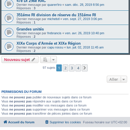
47è DI 256è RAC
Dernier message par
quaren'tro
«
sam. déc. 28, 2019 8:56 pm
Réponses :
3
351éme RI division de réserve du 151éme RI
Dernier message par
michelstl
«
ven. sept. 27, 2019 3:06 pm
Réponses :
1
Grandes unités
Dernier message par
frebrancis
«
ven. avr. 26, 2019 10:40 pm
Réponses :
2
XIXe Corps d'Armée et XIXe Région
Dernier message par
capu rossu
«
lun. juil. 02, 2018 11:45 am
Réponses :
2
Nouveau sujet
1
2
3
4
Suivant
97 sujets
Aller
PERMISSIONS DU FORUM
Vous
ne pouvez pas
publier de nouveaux sujets dans ce forum
Vous
ne pouvez pas
répondre aux sujets dans ce forum
Vous
ne pouvez pas
modifier vos messages dans ce forum
Vous
ne pouvez pas
supprimer vos messages dans ce forum
Vous
ne pouvez pas
transférer de pièces jointes dans ce forum
Accueil du forum
Supprimer les cookies
Fuseau horaire sur
UTC+02:00