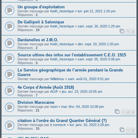
Un groupe d'exploitation
Dernier message par
Keith_historique
«
lun. juin 21, 2021 1:26 pm
Réponses :
2
De Gallipoli à Salonique
Dernier message par
Keith_historique
«
sam. sept. 26, 2020 1:29 am
Réponses :
19
1
2
Dardanelles et J.M.O.
Dernier message par
Keith_historique
«
dim. sept. 20, 2020 1:20 pm
Réponses :
2
Source ultime des infos sur l'establissement C.E.O. 1915
Dernier message par
Keith_historique
«
sam. sept. 05, 2020 5:08 pm
Réponses :
5
Le Service géographique de l’armée pendant la Grande
Guerre
Dernier message par
Willelmus
«
sam. août 01, 2020 9:51 pm
4e Corps d'Armée (Août 1918)
Dernier message par
ALVF
«
jeu. avr. 23, 2020 10:05 am
Réponses :
7
Division Marocaine
Dernier message par
noon
«
mar. févr. 04, 2020 10:08 pm
Réponses :
21
1
2
3
citation à l'ordre du Grand Quartier Général (?)
Dernier message par
b sonneck
«
lun. janv. 20, 2020 2:28 pm
Réponses :
15
1
2