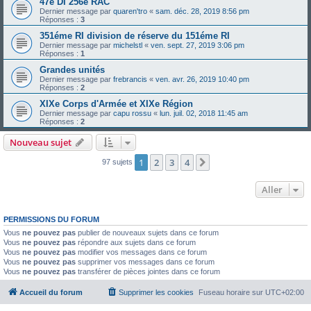
47è DI 256è RAC
Dernier message par
quaren'tro
«
sam. déc. 28, 2019 8:56 pm
Réponses :
3
351éme RI division de réserve du 151éme RI
Dernier message par
michelstl
«
ven. sept. 27, 2019 3:06 pm
Réponses :
1
Grandes unités
Dernier message par
frebrancis
«
ven. avr. 26, 2019 10:40 pm
Réponses :
2
XIXe Corps d'Armée et XIXe Région
Dernier message par
capu rossu
«
lun. juil. 02, 2018 11:45 am
Réponses :
2
Nouveau sujet
1
2
3
4
Suivant
97 sujets
Aller
PERMISSIONS DU FORUM
Vous
ne pouvez pas
publier de nouveaux sujets dans ce forum
Vous
ne pouvez pas
répondre aux sujets dans ce forum
Vous
ne pouvez pas
modifier vos messages dans ce forum
Vous
ne pouvez pas
supprimer vos messages dans ce forum
Vous
ne pouvez pas
transférer de pièces jointes dans ce forum
Accueil du forum
Supprimer les cookies
Fuseau horaire sur
UTC+02:00