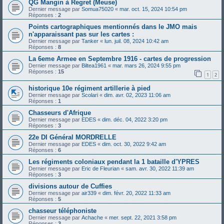
QG Mangin à Regret (Meuse)
Dernier message par
Somua75020
«
mar. oct. 15, 2024 10:54 pm
Réponses :
2
Points cartographiques mentionnés dans le JMO mais
n'apparaissant pas sur les cartes :
Dernier message par
Tanker
«
lun. juil. 08, 2024 10:42 am
Réponses :
8
La 6eme Armee en Septembre 1916 - cartes de progression
Dernier message par
Biltea1961
«
mar. mars 26, 2024 9:55 pm
Réponses :
15
1
2
historique 10e régiment artillerie à pied
Dernier message par
Scolari
«
dim. avr. 02, 2023 11:06 am
Réponses :
1
Chasseurs d'Afrique
Dernier message par
EDES
«
dim. déc. 04, 2022 3:20 pm
Réponses :
3
22e DI Général MORDRELLE
Dernier message par
EDES
«
dim. oct. 30, 2022 9:42 am
Réponses :
6
Les régiments coloniaux pendant la 1 bataille d'YPRES
Dernier message par
Eric de Fleurian
«
sam. avr. 30, 2022 11:39 am
Réponses :
3
divisions autour de Cuffies
Dernier message par
air339
«
dim. févr. 20, 2022 11:33 am
Réponses :
5
chasseur téléphoniste
Dernier message par
Achache
«
mer. sept. 22, 2021 3:58 pm
Réponses :
3