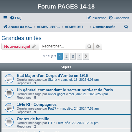
Forum PAGES 14-18
FAQ
Inscription
Connexion
R
Accueil du forum
ARMES - SERVICES - UNITES : historiques & discussions
ARMÉE DE TERRE
Grandes unités
e
Grandes unités
c
Rechercher
Recherche avanc
Nouveau sujet
h
e
1
2
3
4
Suivant
97 sujets
r
Sujets
c
Etat-Major d'un Corps d'Armée en 1916
h
Dernier message par
Skyrix
«
sam. juil. 18, 2026 4:08 pm
Réponses :
3
e
Un général commandant le secteur nord-est de Paris
r
Dernier message par
olivier gaget
«
mer. janv. 21, 2026 8:58 pm
Réponses :
5
164è RI - Compagnies
Dernier message par
Pat77
«
mar. déc. 24, 2024 7:52 am
Réponses :
9
Ordres de bataille
Dernier message par
CTP
«
dim. déc. 22, 2024 12:20 pm
Réponses :
2