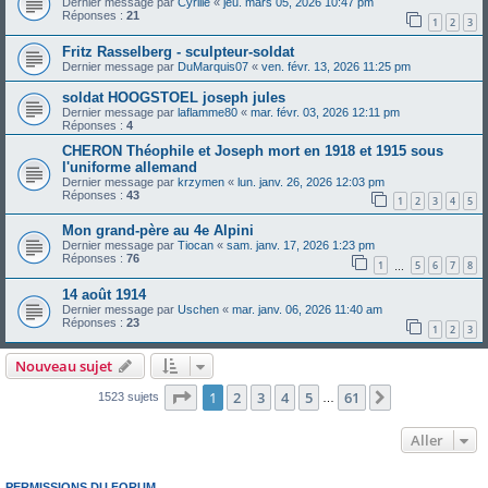
Dernier message par
Cyrille
«
jeu. mars 05, 2026 10:47 pm
Réponses :
21
1
2
3
Fritz Rasselberg - sculpteur-soldat
Dernier message par
DuMarquis07
«
ven. févr. 13, 2026 11:25 pm
soldat HOOGSTOEL joseph jules
Dernier message par
laflamme80
«
mar. févr. 03, 2026 12:11 pm
Réponses :
4
CHERON Théophile et Joseph mort en 1918 et 1915 sous
l'uniforme allemand
Dernier message par
krzymen
«
lun. janv. 26, 2026 12:03 pm
Réponses :
43
1
2
3
4
5
Mon grand-père au 4e Alpini
Dernier message par
Tiocan
«
sam. janv. 17, 2026 1:23 pm
Réponses :
76
1
5
6
7
8
…
14 août 1914
Dernier message par
Uschen
«
mar. janv. 06, 2026 11:40 am
Réponses :
23
1
2
3
Nouveau sujet
Page
1
sur
61
1
2
3
4
5
61
Suivant
1523 sujets
…
Aller
PERMISSIONS DU FORUM