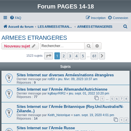
Forum PAGES 14-18
FAQ
Inscription
Connexion
R
Accueil du forum
LES ARMEES ETRANGERES DANS LA GRANDE GUERRE
ARMEES ETRANGERES
e
ARMEES ETRANGERES
c
Rechercher
Recherche avanc
Nouveau sujet
h
e
Page
1
sur
61
1
2
3
4
5
61
Suivant
1523 sujets
…
r
Sujets
c
Sites Internet sur diverses Armées/nations étrangères
h
Dernier message par
rol59
«
jeu. févr. 09, 2023 10:37 am
Réponses :
9
e
Sites Internet sur l'Armée Allemande/Autrichienne
r
Dernier message par
kglbayrRIR2
«
jeu. sept. 01, 2022 10:20 pm
Réponses :
77
1
5
6
7
8
…
Sites Internet sur l'Armée Britannique (Roy.Uni/Australie/N-
Zélande..)
Dernier message par
Keith_historique
«
sam. sept. 19, 2020 4:01 pm
Réponses :
14
1
2
Sites Internet sur l'Armée Russe