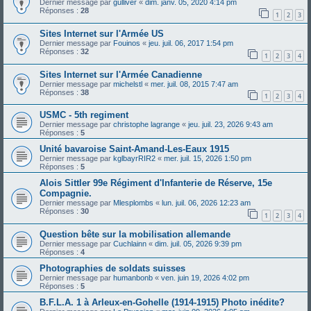
Dernier message par
gulliver
«
dim. janv. 05, 2020 4:14 pm
Réponses :
28
1
2
3
Sites Internet sur l'Armée US
Dernier message par
Fouinos
«
jeu. juil. 06, 2017 1:54 pm
Réponses :
32
1
2
3
4
Sites Internet sur l'Armée Canadienne
Dernier message par
michelstl
«
mer. juil. 08, 2015 7:47 am
Réponses :
38
1
2
3
4
USMC - 5th regiment
Dernier message par
christophe lagrange
«
jeu. juil. 23, 2026 9:43 am
Réponses :
5
Unité bavaroise Saint-Amand-Les-Eaux 1915
Dernier message par
kglbayrRIR2
«
mer. juil. 15, 2026 1:50 pm
Réponses :
5
Alois Sittler 99e Régiment d'Infanterie de Réserve, 15e
Compagnie.
Dernier message par
Mlesplombs
«
lun. juil. 06, 2026 12:23 am
Réponses :
30
1
2
3
4
Question bête sur la mobilisation allemande
Dernier message par
Cuchlainn
«
dim. juil. 05, 2026 9:39 pm
Réponses :
4
Photographies de soldats suisses
Dernier message par
humanbonb
«
ven. juin 19, 2026 4:02 pm
Réponses :
5
B.F.L.A. 1 à Arleux-en-Gohelle (1914-1915) Photo inédite?