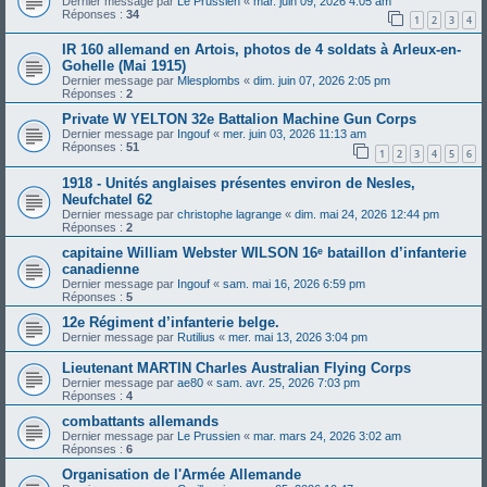
Dernier message par
Le Prussien
«
mar. juin 09, 2026 4:05 am
Réponses :
34
1
2
3
4
IR 160 allemand en Artois, photos de 4 soldats à Arleux-en-
Gohelle (Mai 1915)
Dernier message par
Mlesplombs
«
dim. juin 07, 2026 2:05 pm
Réponses :
2
Private W YELTON 32e Battalion Machine Gun Corps
Dernier message par
Ingouf
«
mer. juin 03, 2026 11:13 am
Réponses :
51
1
2
3
4
5
6
1918 - Unités anglaises présentes environ de Nesles,
Neufchatel 62
Dernier message par
christophe lagrange
«
dim. mai 24, 2026 12:44 pm
Réponses :
2
capitaine William Webster WILSON 16ᵉ bataillon d’infanterie
canadienne
Dernier message par
Ingouf
«
sam. mai 16, 2026 6:59 pm
Réponses :
5
12e Régiment d’infanterie belge.
Dernier message par
Rutilius
«
mer. mai 13, 2026 3:04 pm
Lieutenant MARTIN Charles Australian Flying Corps
Dernier message par
ae80
«
sam. avr. 25, 2026 7:03 pm
Réponses :
4
combattants allemands
Dernier message par
Le Prussien
«
mar. mars 24, 2026 3:02 am
Réponses :
6
Organisation de l'Armée Allemande