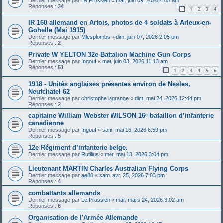
Dernier message par
Le Prussien
«
mar. juin 09, 2026 4:05 am
Réponses :
34
1
2
3
4
IR 160 allemand en Artois, photos de 4 soldats à Arleux-en-
Gohelle (Mai 1915)
Dernier message par
Mlesplombs
«
dim. juin 07, 2026 2:05 pm
Réponses :
2
Private W YELTON 32e Battalion Machine Gun Corps
Dernier message par
Ingouf
«
mer. juin 03, 2026 11:13 am
Réponses :
51
1
2
3
4
5
6
1918 - Unités anglaises présentes environ de Nesles,
Neufchatel 62
Dernier message par
christophe lagrange
«
dim. mai 24, 2026 12:44 pm
Réponses :
2
capitaine William Webster WILSON 16ᵉ bataillon d’infanterie
canadienne
Dernier message par
Ingouf
«
sam. mai 16, 2026 6:59 pm
Réponses :
5
12e Régiment d’infanterie belge.
Dernier message par
Rutilius
«
mer. mai 13, 2026 3:04 pm
Lieutenant MARTIN Charles Australian Flying Corps
Dernier message par
ae80
«
sam. avr. 25, 2026 7:03 pm
Réponses :
4
combattants allemands
Dernier message par
Le Prussien
«
mar. mars 24, 2026 3:02 am
Réponses :
6
Organisation de l'Armée Allemande