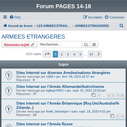
Forum PAGES 14-18
FAQ
Inscription
Connexion
R
Accueil du forum
LES ARMEES ETRANGERES DANS LA GRANDE GUERRE
ARMEES ETRANGERES
e
ARMEES ETRANGERES
c
Rechercher
Recherche avanc
Nouveau sujet
h
e
Page
1
sur
61
1
2
3
4
5
61
Suivant
1523 sujets
…
r
Sujets
c
Sites Internet sur diverses Armées/nations étrangères
h
Dernier message par
rol59
«
jeu. févr. 09, 2023 10:37 am
Réponses :
9
e
Sites Internet sur l'Armée Allemande/Autrichienne
r
Dernier message par
kglbayrRIR2
«
jeu. sept. 01, 2022 10:20 pm
Réponses :
77
1
5
6
7
8
…
Sites Internet sur l'Armée Britannique (Roy.Uni/Australie/N-
Zélande..)
Dernier message par
Keith_historique
«
sam. sept. 19, 2020 4:01 pm
Réponses :
14
1
2
Sites Internet sur l'Armée Russe