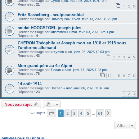
Dernier message par
Cyrille
«
jeu. mars 05, 2026 10:47 pm
Réponses :
21
1
2
3
Fritz Rasselberg - sculpteur-soldat
Dernier message par
DuMarquis07
«
ven. févr. 13, 2026 11:25 pm
soldat HOOGSTOEL joseph jules
Dernier message par
laflamme80
«
mar. févr. 03, 2026 12:11 pm
Réponses :
4
CHERON Théophile et Joseph mort en 1918 et 1915 sous
l'uniforme allemand
Dernier message par
krzymen
«
lun. janv. 26, 2026 12:03 pm
Réponses :
43
1
2
3
4
5
Mon grand-père au 4e Alpini
Dernier message par
Tiocan
«
sam. janv. 17, 2026 1:23 pm
Réponses :
76
1
5
6
7
8
…
14 août 1914
Dernier message par
Uschen
«
mar. janv. 06, 2026 11:40 am
Réponses :
23
1
2
3
Nouveau sujet
Page
1
sur
61
1
2
3
4
5
61
Suivant
1523 sujets
…
Aller
PERMISSIONS DU FORUM