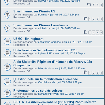
Dernier message par
gulliver
«
dim. janv. 05, 2020 4:14 pm
Réponses :
28
1
2
3
Sites Internet sur l'Armée US
Dernier message par
Fouinos
«
jeu. juil. 06, 2017 1:54 pm
Réponses :
32
1
2
3
4
Sites Internet sur l'Armée Canadienne
Dernier message par
michelstl
«
mer. juil. 08, 2015 7:47 am
Réponses :
38
1
2
3
4
USMC - 5th regiment
Dernier message par
christophe lagrange
«
jeu. juil. 23, 2026 9:43 am
Réponses :
5
Unité bavaroise Saint-Amand-Les-Eaux 1915
Dernier message par
kglbayrRIR2
«
mer. juil. 15, 2026 1:50 pm
Réponses :
5
Alois Sittler 99e Régiment d'Infanterie de Réserve, 15e
Compagnie.
Dernier message par
Mlesplombs
«
lun. juil. 06, 2026 12:23 am
Réponses :
30
1
2
3
4
Question bête sur la mobilisation allemande
Dernier message par
Cuchlainn
«
dim. juil. 05, 2026 9:39 pm
Réponses :
4
Photographies de soldats suisses
Dernier message par
humanbonb
«
ven. juin 19, 2026 4:02 pm
Réponses :
5
B.F.L.A. 1 à Arleux-en-Gohelle (1914-1915) Photo inédite?