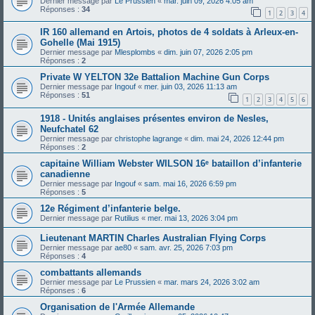
Dernier message par
Le Prussien
«
mar. juin 09, 2026 4:05 am
Réponses :
34
1
2
3
4
IR 160 allemand en Artois, photos de 4 soldats à Arleux-en-
Gohelle (Mai 1915)
Dernier message par
Mlesplombs
«
dim. juin 07, 2026 2:05 pm
Réponses :
2
Private W YELTON 32e Battalion Machine Gun Corps
Dernier message par
Ingouf
«
mer. juin 03, 2026 11:13 am
Réponses :
51
1
2
3
4
5
6
1918 - Unités anglaises présentes environ de Nesles,
Neufchatel 62
Dernier message par
christophe lagrange
«
dim. mai 24, 2026 12:44 pm
Réponses :
2
capitaine William Webster WILSON 16ᵉ bataillon d’infanterie
canadienne
Dernier message par
Ingouf
«
sam. mai 16, 2026 6:59 pm
Réponses :
5
12e Régiment d’infanterie belge.
Dernier message par
Rutilius
«
mer. mai 13, 2026 3:04 pm
Lieutenant MARTIN Charles Australian Flying Corps
Dernier message par
ae80
«
sam. avr. 25, 2026 7:03 pm
Réponses :
4
combattants allemands
Dernier message par
Le Prussien
«
mar. mars 24, 2026 3:02 am
Réponses :
6
Organisation de l'Armée Allemande