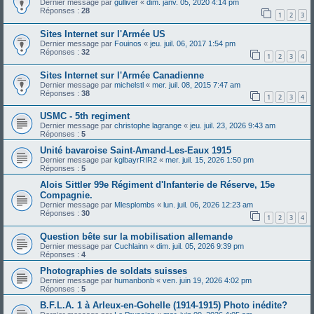
Dernier message par
gulliver
«
dim. janv. 05, 2020 4:14 pm
Réponses :
28
1
2
3
Sites Internet sur l'Armée US
Dernier message par
Fouinos
«
jeu. juil. 06, 2017 1:54 pm
Réponses :
32
1
2
3
4
Sites Internet sur l'Armée Canadienne
Dernier message par
michelstl
«
mer. juil. 08, 2015 7:47 am
Réponses :
38
1
2
3
4
USMC - 5th regiment
Dernier message par
christophe lagrange
«
jeu. juil. 23, 2026 9:43 am
Réponses :
5
Unité bavaroise Saint-Amand-Les-Eaux 1915
Dernier message par
kglbayrRIR2
«
mer. juil. 15, 2026 1:50 pm
Réponses :
5
Alois Sittler 99e Régiment d'Infanterie de Réserve, 15e
Compagnie.
Dernier message par
Mlesplombs
«
lun. juil. 06, 2026 12:23 am
Réponses :
30
1
2
3
4
Question bête sur la mobilisation allemande
Dernier message par
Cuchlainn
«
dim. juil. 05, 2026 9:39 pm
Réponses :
4
Photographies de soldats suisses
Dernier message par
humanbonb
«
ven. juin 19, 2026 4:02 pm
Réponses :
5
B.F.L.A. 1 à Arleux-en-Gohelle (1914-1915) Photo inédite?