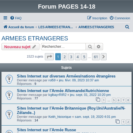
Forum PAGES 14-18
FAQ
Inscription
Connexion
R
Accueil du forum
LES ARMEES ETRANGERES DANS LA GRANDE GUERRE
ARMEES ETRANGERES
e
ARMEES ETRANGERES
c
Rechercher
Recherche avanc
Nouveau sujet
h
e
Page
1
sur
61
1
2
3
4
5
61
Suivant
1523 sujets
…
r
Sujets
c
Sites Internet sur diverses Armées/nations étrangères
h
Dernier message par
rol59
«
jeu. févr. 09, 2023 10:37 am
Réponses :
9
e
Sites Internet sur l'Armée Allemande/Autrichienne
r
Dernier message par
kglbayrRIR2
«
jeu. sept. 01, 2022 10:20 pm
Réponses :
77
1
5
6
7
8
…
Sites Internet sur l'Armée Britannique (Roy.Uni/Australie/N-
Zélande..)
Dernier message par
Keith_historique
«
sam. sept. 19, 2020 4:01 pm
Réponses :
14
1
2
Sites Internet sur l'Armée Russe