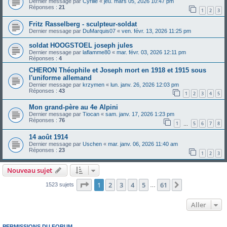
Dernier message par
Cyrille
«
jeu. mars 05, 2026 10:47 pm
Réponses :
21
1
2
3
Fritz Rasselberg - sculpteur-soldat
Dernier message par
DuMarquis07
«
ven. févr. 13, 2026 11:25 pm
soldat HOOGSTOEL joseph jules
Dernier message par
laflamme80
«
mar. févr. 03, 2026 12:11 pm
Réponses :
4
CHERON Théophile et Joseph mort en 1918 et 1915 sous
l'uniforme allemand
Dernier message par
krzymen
«
lun. janv. 26, 2026 12:03 pm
Réponses :
43
1
2
3
4
5
Mon grand-père au 4e Alpini
Dernier message par
Tiocan
«
sam. janv. 17, 2026 1:23 pm
Réponses :
76
1
5
6
7
8
…
14 août 1914
Dernier message par
Uschen
«
mar. janv. 06, 2026 11:40 am
Réponses :
23
1
2
3
Nouveau sujet
Page
1
sur
61
1
2
3
4
5
61
Suivant
1523 sujets
…
Aller
PERMISSIONS DU FORUM