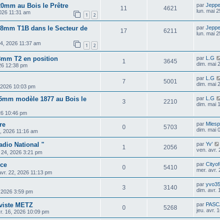
20mm au Bois le Prêtre
par
Jepp
11
4621
lun. mai 
026 11:31 am
1
2
 58mm T1B dans le Secteur de
par
Jepp
17
6211
lun. mai 
4, 2026 11:37 am
1
2
58mm T2 en position
par
L.G
1
3645
dim. mai 
26 12:38 pm
par
L.G
7
5001
dim. mai 
, 2026 10:03 pm
5mm modèle 1877 au Bois le
par
L.G
3
2210
dim. mai 
26 10:46 pm
re
par
Mlesp
0
5703
dim. mai 
3, 2026 11:16 am
adio National "
par
Yv'
1
2056
ven. avr.
. 24, 2026 3:21 pm
ice
par
Cityo
0
5410
mer. avr.
avr. 22, 2026 11:13 pm
par
yvo3
3
3140
dim. avr.
 2026 3:59 pm
viste METZ
par
PASC
0
5268
jeu. avr.
vr. 16, 2026 10:09 pm