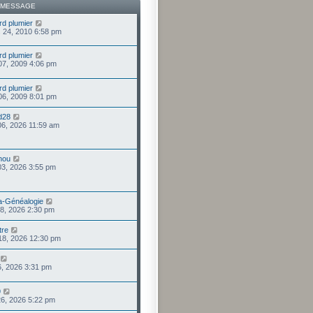
 MESSAGE
rd plumier
 24, 2010 6:58 pm
rd plumier
 07, 2009 4:06 pm
rd plumier
 06, 2009 8:01 pm
d28
 06, 2026 11:59 am
nou
 03, 2026 3:55 pm
la-Généalogie
 28, 2026 2:30 pm
tre
. 18, 2026 12:30 pm
 16, 2026 3:31 pm
9
 26, 2026 5:22 pm