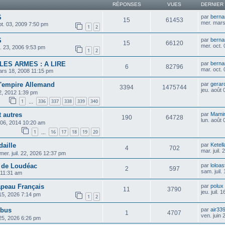
RÉPONSES
VUES
DERNIER
S
par
berna
15
61453
mer. mars
pt. 03, 2009 7:50 pm
1
2
S
par
berna
15
66120
mer. oct.
il. 23, 2006 9:53 pm
1
2
LES ARMES : A LIRE
par
berna
6
82796
mar. oct.
ars 18, 2008 11:15 pm
 l'empire Allemand
par
gerar
3394
1475744
jeu. août
02, 2012 1:39 pm
1
336
337
338
339
340
…
t autres
par
Mami
190
64728
lun. août
 06, 2014 10:20 am
1
16
17
18
19
20
…
daille
par
Ketel
4
702
mar. juil.
mer. juil. 22, 2026 12:37 pm
 de Loudéac
par
loloas
2
597
sam. juil
6 11:31 am
rapeau Français
par
polux
11
3790
jeu. juil.
 15, 2026 7:14 pm
1
2
obus
par
air33
1
4707
ven. juin
 25, 2026 6:26 pm