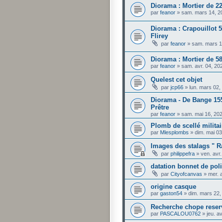
Diorama : Mortier de 2
par
feanor
»
sam. mars 14, 2
Diorama : Crapouillot
Flirey
par
feanor
»
sam. mars 1
Diorama : Mortier de 
par
feanor
»
sam. avr. 04, 20
Quelest cet objet
par
jcp66
»
lun. mars 02
Diorama - De Bange 15
Prêtre
par
feanor
»
sam. mai 16, 20
Plomb de scellé militai
par
Mlesplombs
»
dim. mai 0
Images des stalags " R
par
philippefra
»
ven. avr
datation bonnet de pol
par
Cityofcanvas
»
mer. 
origine casque
par
gaston54
»
dim. mars 22,
Recherche chope reser
par
PASCALOU0762
»
jeu. a