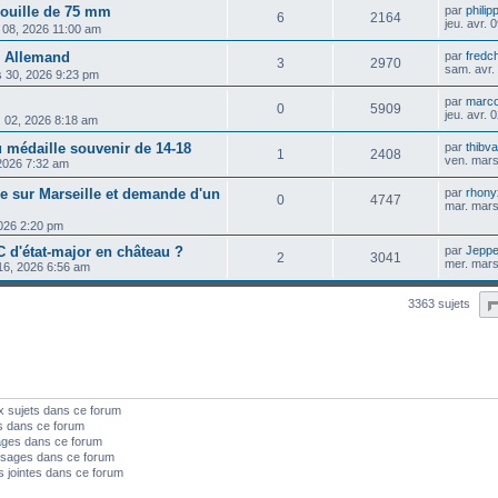
douille de 75 mm
par
philip
6
2164
jeu. avr.
. 08, 2026 11:00 am
 Allemand
par
fredc
3
2970
sam. avr.
s 30, 2026 9:23 pm
par
marc
0
5909
jeu. avr.
r. 02, 2026 8:18 am
ou médaille souvenir de 14-18
par
thibva
1
2408
ven. mars
2026 7:32 am
 sur Marseille et demande d'un
par
rhony
0
4747
mar. mars
026 2:20 pm
C d'état-major en château ?
par
Jepp
2
3041
mer. mars
16, 2026 6:56 am
3363 sujets
x sujets dans ce forum
s dans ce forum
ages dans ce forum
sages dans ce forum
s jointes dans ce forum