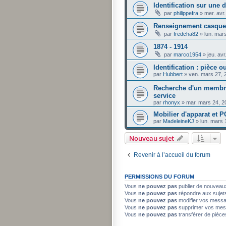
Identification sur une 
par
philippefra
»
mer. avr
Renseignement casque
par
fredcha82
»
lun. mar
1874 - 1914
par
marco1954
»
jeu. av
Identification : pièce 
par
Hubbert
»
ven. mars 27, 
Recherche d'un membre
service
par
rhonyx
»
mar. mars 24, 2
Mobilier d'apparat et P
par
MadeleineKJ
»
lun. mars 
Nouveau sujet
Revenir à l’accueil du forum
PERMISSIONS DU FORUM
Vous
ne pouvez pas
publier de nouveau
Vous
ne pouvez pas
répondre aux sujet
Vous
ne pouvez pas
modifier vos mess
Vous
ne pouvez pas
supprimer vos mes
Vous
ne pouvez pas
transférer de pièce