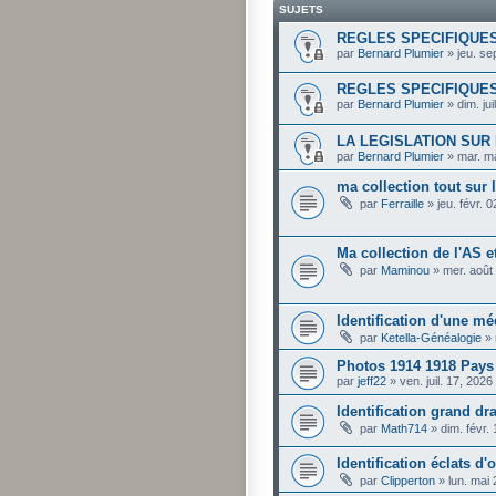
SUJETS
REGLES SPECIFIQUE
par
Bernard Plumier
»
jeu. se
REGLES SPECIFIQUE
par
Bernard Plumier
»
dim. ju
LA LEGISLATION SUR 
par
Bernard Plumier
»
mar. m
ma collection tout sur
par
Ferraille
»
jeu. févr. 
Ma collection de l'AS e
par
Maminou
»
mer. août
Identification d'une mé
par
Ketella-Généalogie
»
Photos 1914 1918 Pays
par
jeff22
»
ven. juil. 17, 202
Identification grand d
par
Math714
»
dim. févr.
Identification éclats d'
par
Clipperton
»
lun. mai