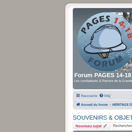
Forum PAGES 14-18
Les combattants & l'histoire de la Gran
Raccourcis
FAQ
Accueil du forum
HERITAGE D
SOUVENIRS & OBJE
Nouveau sujet