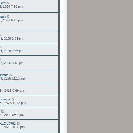
esen
25, 2026 7:30 pm
esen
25, 2026 6:22 pm
24, 2026 2:03 pm
24, 2026 1:56 pm
17, 2026 8:18 pm
lombs
03, 2026 11:16 am
 24, 2026 9:49 pm
fcanvas
 22, 2026 11:13 pm
5
 19, 2026 6:40 pm
ALOU0762
 16, 2026 10:09 pm