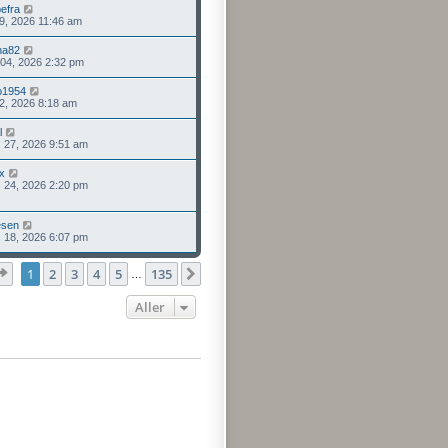
pefra
 09, 2026 11:46 am
ha82
 04, 2026 2:32 pm
o1954
 02, 2026 8:18 am
l
 27, 2026 9:51 am
x
 24, 2026 2:20 pm
esen
 18, 2026 6:07 pm
Page
1
sur
135
1
2
3
4
5
135
Suivant
…
Aller