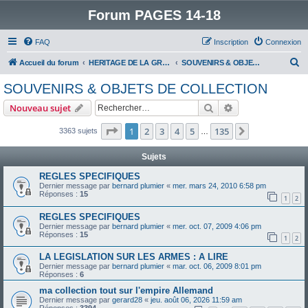
Forum PAGES 14-18
FAQ
Inscription
Connexion
R
Accueil du forum
HERITAGE DE LA GRANDE GUERRE :
SOUVENIRS & OBJETS DE COLLECTION
e
SOUVENIRS & OBJETS DE COLLECTION
c
Rechercher
Recherche avanc
Nouveau sujet
h
e
Page
1
sur
135
1
2
3
4
5
135
Suivant
3363 sujets
…
r
Sujets
c
REGLES SPECIFIQUES
h
Dernier message par
bernard plumier
«
mer. mars 24, 2010 6:58 pm
Réponses :
15
e
1
2
r
REGLES SPECIFIQUES
Dernier message par
bernard plumier
«
mer. oct. 07, 2009 4:06 pm
Réponses :
15
1
2
LA LEGISLATION SUR LES ARMES : A LIRE
Dernier message par
bernard plumier
«
mar. oct. 06, 2009 8:01 pm
Réponses :
6
ma collection tout sur l'empire Allemand
Dernier message par
gerard28
«
jeu. août 06, 2026 11:59 am