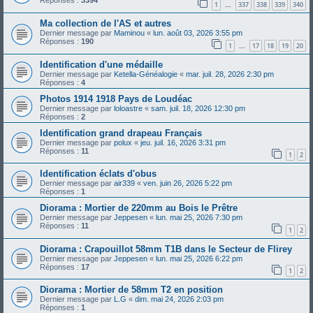
Réponses :
3394
1
337
338
339
340
…
Ma collection de l'AS et autres
Dernier message par
Maminou
«
lun. août 03, 2026 3:55 pm
Réponses :
190
1
17
18
19
20
…
Identification d'une médaille
Dernier message par
Ketella-Généalogie
«
mar. juil. 28, 2026 2:30 pm
Réponses :
4
Photos 1914 1918 Pays de Loudéac
Dernier message par
loloastre
«
sam. juil. 18, 2026 12:30 pm
Réponses :
2
Identification grand drapeau Français
Dernier message par
polux
«
jeu. juil. 16, 2026 3:31 pm
Réponses :
11
1
2
Identification éclats d'obus
Dernier message par
air339
«
ven. juin 26, 2026 5:22 pm
Réponses :
1
Diorama : Mortier de 220mm au Bois le Prêtre
Dernier message par
Jeppesen
«
lun. mai 25, 2026 7:30 pm
Réponses :
11
1
2
Diorama : Crapouillot 58mm T1B dans le Secteur de Flirey
Dernier message par
Jeppesen
«
lun. mai 25, 2026 6:22 pm
Réponses :
17
1
2
Diorama : Mortier de 58mm T2 en position
Dernier message par
L.G
«
dim. mai 24, 2026 2:03 pm
Réponses :
1