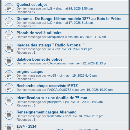
Quelest cet objet
Dernier message par
L.G
«
dim. mai 24, 2026 1:56 pm
Réponses :
7
Diorama - De Bange 155mm modèle 1877 au Bois le Prêtre
Dernier message par
L.G
«
dim. mai 17, 2026 8:18 pm
Réponses :
3
Plomb de scellé militaire
Dernier message par
Mlesplombs
«
dim. mai 03, 2026 11:16 am
Images des stalags " Radio National "
Dernier message par
Yv'
«
ven. avr. 24, 2026 9:49 pm
Réponses :
1
datation bonnet de police
Dernier message par
Cityofcanvas
«
mer. avr. 22, 2026 11:13 pm
origine casque
Dernier message par
yvo35
«
dim. avr. 19, 2026 6:40 pm
Réponses :
3
Recherche chope reserviste METZ
Dernier message par
PASCALOU0762
«
jeu. avr. 16, 2026 10:09 pm
Identification sur une douille de 75 mm
Dernier message par
philippefra
«
jeu. avr. 09, 2026 11:46 am
Réponses :
6
Renseignement casque Allemand
Dernier message par
fredcha82
«
sam. avr. 04, 2026 2:32 pm
Réponses :
3
1874 - 1914