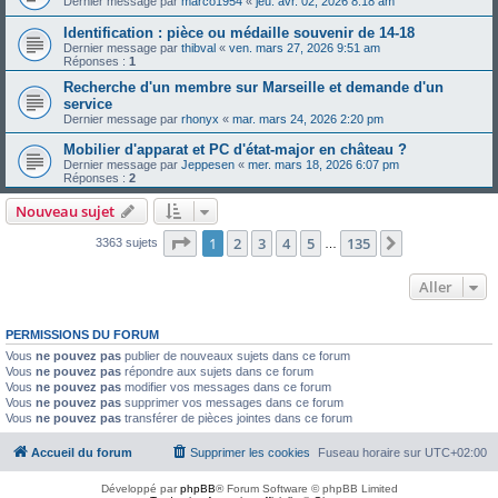
Dernier message par
marco1954
«
jeu. avr. 02, 2026 8:18 am
Identification : pièce ou médaille souvenir de 14-18
Dernier message par
thibval
«
ven. mars 27, 2026 9:51 am
Réponses :
1
Recherche d'un membre sur Marseille et demande d'un
service
Dernier message par
rhonyx
«
mar. mars 24, 2026 2:20 pm
Mobilier d'apparat et PC d'état-major en château ?
Dernier message par
Jeppesen
«
mer. mars 18, 2026 6:07 pm
Réponses :
2
Nouveau sujet
Page
1
sur
135
1
2
3
4
5
135
Suivant
3363 sujets
…
Aller
PERMISSIONS DU FORUM
Vous
ne pouvez pas
publier de nouveaux sujets dans ce forum
Vous
ne pouvez pas
répondre aux sujets dans ce forum
Vous
ne pouvez pas
modifier vos messages dans ce forum
Vous
ne pouvez pas
supprimer vos messages dans ce forum
Vous
ne pouvez pas
transférer de pièces jointes dans ce forum
Accueil du forum
Supprimer les cookies
Fuseau horaire sur
UTC+02:00
Développé par
phpBB
® Forum Software © phpBB Limited