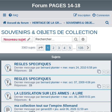
Forum PAGES 14-18
FAQ
Inscription
Connexion
R
Accueil du forum
HERITAGE DE LA GRANDE GUERRE :
SOUVENIRS & OBJETS DE COLLECTION
e
SOUVENIRS & OBJETS DE COLLECTION
c
Rechercher
Recherche avanc
Nouveau sujet
h
e
Page
1
sur
135
1
2
3
4
5
135
Suivant
3363 sujets
…
r
Sujets
c
REGLES SPECIFIQUES
h
Dernier message par
bernard plumier
«
mer. mars 24, 2010 6:58 pm
Réponses :
15
e
1
2
r
REGLES SPECIFIQUES
Dernier message par
bernard plumier
«
mer. oct. 07, 2009 4:06 pm
Réponses :
15
1
2
LA LEGISLATION SUR LES ARMES : A LIRE
Dernier message par
bernard plumier
«
mar. oct. 06, 2009 8:01 pm
Réponses :
6
ma collection tout sur l'empire Allemand
Dernier message par
gerard28
«
jeu. août 06, 2026 11:59 am