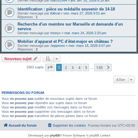
Dernier message par
marco1954
«
jeu. avr. 02, 2026 8:18 am
Identification : pièce ou médaille souvenir de 14-18
Dernier message par
thibval
«
ven. mars 27, 2026 9:51 am
Réponses :
1
Recherche d'un membre sur Marseille et demande d'un
service
Dernier message par
rhonyx
«
mar. mars 24, 2026 2:20 pm
Mobilier d'apparat et PC d'état-major en château ?
Dernier message par
Jeppesen
«
mer. mars 18, 2026 6:07 pm
Réponses :
2
Nouveau sujet
Page
1
sur
135
1
2
3
4
5
135
Suivant
3363 sujets
…
Aller
PERMISSIONS DU FORUM
Vous
ne pouvez pas
publier de nouveaux sujets dans ce forum
Vous
ne pouvez pas
répondre aux sujets dans ce forum
Vous
ne pouvez pas
modifier vos messages dans ce forum
Vous
ne pouvez pas
supprimer vos messages dans ce forum
Vous
ne pouvez pas
transférer de pièces jointes dans ce forum
Accueil du forum
Supprimer les cookies
Fuseau horaire sur
UTC+02:00
Développé par
phpBB
® Forum Software © phpBB Limited