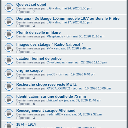
Quelest cet objet
Dernier message par
L.G
«
dim. mai 24, 2026 1:56 pm
Réponses :
7
Diorama - De Bange 155mm modèle 1877 au Bois le Prêtre
Dernier message par
L.G
«
dim. mai 17, 2026 8:18 pm
Réponses :
3
Plomb de scellé militaire
Dernier message par
Mlesplombs
«
dim. mai 03, 2026 11:16 am
Images des stalags " Radio National "
Dernier message par
Yv'
«
ven. avr. 24, 2026 9:49 pm
Réponses :
1
datation bonnet de police
Dernier message par
Cityofcanvas
«
mer. avr. 22, 2026 11:13 pm
origine casque
Dernier message par
yvo35
«
dim. avr. 19, 2026 6:40 pm
Réponses :
3
Recherche chope reserviste METZ
Dernier message par
PASCALOU0762
«
jeu. avr. 16, 2026 10:09 pm
Identification sur une douille de 75 mm
Dernier message par
philippefra
«
jeu. avr. 09, 2026 11:46 am
Réponses :
6
Renseignement casque Allemand
Dernier message par
fredcha82
«
sam. avr. 04, 2026 2:32 pm
Réponses :
3
1874 - 1914