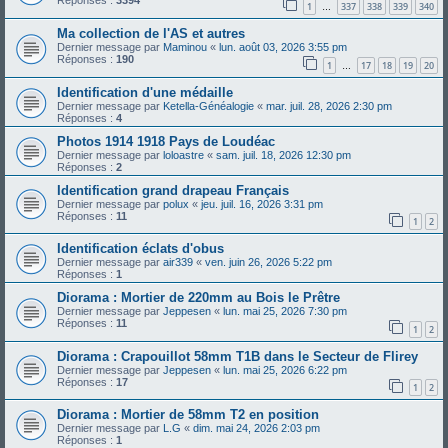
Réponses :
3394
1
337
338
339
340
…
Ma collection de l'AS et autres
Dernier message par
Maminou
«
lun. août 03, 2026 3:55 pm
Réponses :
190
1
17
18
19
20
…
Identification d'une médaille
Dernier message par
Ketella-Généalogie
«
mar. juil. 28, 2026 2:30 pm
Réponses :
4
Photos 1914 1918 Pays de Loudéac
Dernier message par
loloastre
«
sam. juil. 18, 2026 12:30 pm
Réponses :
2
Identification grand drapeau Français
Dernier message par
polux
«
jeu. juil. 16, 2026 3:31 pm
Réponses :
11
1
2
Identification éclats d'obus
Dernier message par
air339
«
ven. juin 26, 2026 5:22 pm
Réponses :
1
Diorama : Mortier de 220mm au Bois le Prêtre
Dernier message par
Jeppesen
«
lun. mai 25, 2026 7:30 pm
Réponses :
11
1
2
Diorama : Crapouillot 58mm T1B dans le Secteur de Flirey
Dernier message par
Jeppesen
«
lun. mai 25, 2026 6:22 pm
Réponses :
17
1
2
Diorama : Mortier de 58mm T2 en position
Dernier message par
L.G
«
dim. mai 24, 2026 2:03 pm
Réponses :
1