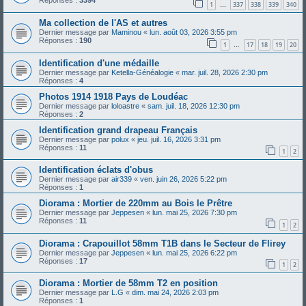
Réponses :
3394
1
337
338
339
340
…
Ma collection de l'AS et autres
Dernier message par
Maminou
«
lun. août 03, 2026 3:55 pm
Réponses :
190
1
17
18
19
20
…
Identification d'une médaille
Dernier message par
Ketella-Généalogie
«
mar. juil. 28, 2026 2:30 pm
Réponses :
4
Photos 1914 1918 Pays de Loudéac
Dernier message par
loloastre
«
sam. juil. 18, 2026 12:30 pm
Réponses :
2
Identification grand drapeau Français
Dernier message par
polux
«
jeu. juil. 16, 2026 3:31 pm
Réponses :
11
1
2
Identification éclats d'obus
Dernier message par
air339
«
ven. juin 26, 2026 5:22 pm
Réponses :
1
Diorama : Mortier de 220mm au Bois le Prêtre
Dernier message par
Jeppesen
«
lun. mai 25, 2026 7:30 pm
Réponses :
11
1
2
Diorama : Crapouillot 58mm T1B dans le Secteur de Flirey
Dernier message par
Jeppesen
«
lun. mai 25, 2026 6:22 pm
Réponses :
17
1
2
Diorama : Mortier de 58mm T2 en position
Dernier message par
L.G
«
dim. mai 24, 2026 2:03 pm
Réponses :
1