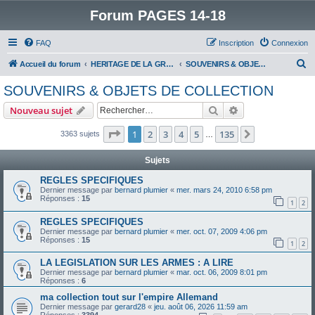
Forum PAGES 14-18
FAQ
Inscription
Connexion
R
Accueil du forum
HERITAGE DE LA GRANDE GUERRE :
SOUVENIRS & OBJETS DE COLLECTION
e
SOUVENIRS & OBJETS DE COLLECTION
c
Rechercher
Recherche avanc
Nouveau sujet
h
e
Page
1
sur
135
1
2
3
4
5
135
Suivant
3363 sujets
…
r
Sujets
c
REGLES SPECIFIQUES
h
Dernier message par
bernard plumier
«
mer. mars 24, 2010 6:58 pm
Réponses :
15
e
1
2
r
REGLES SPECIFIQUES
Dernier message par
bernard plumier
«
mer. oct. 07, 2009 4:06 pm
Réponses :
15
1
2
LA LEGISLATION SUR LES ARMES : A LIRE
Dernier message par
bernard plumier
«
mar. oct. 06, 2009 8:01 pm
Réponses :
6
ma collection tout sur l'empire Allemand
Dernier message par
gerard28
«
jeu. août 06, 2026 11:59 am