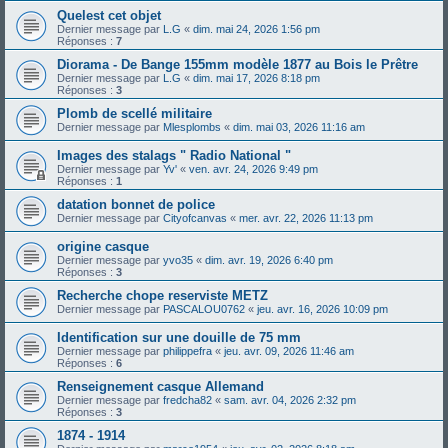
Quelest cet objet
Dernier message par
L.G
«
dim. mai 24, 2026 1:56 pm
Réponses :
7
Diorama - De Bange 155mm modèle 1877 au Bois le Prêtre
Dernier message par
L.G
«
dim. mai 17, 2026 8:18 pm
Réponses :
3
Plomb de scellé militaire
Dernier message par
Mlesplombs
«
dim. mai 03, 2026 11:16 am
Images des stalags " Radio National "
Dernier message par
Yv'
«
ven. avr. 24, 2026 9:49 pm
Réponses :
1
datation bonnet de police
Dernier message par
Cityofcanvas
«
mer. avr. 22, 2026 11:13 pm
origine casque
Dernier message par
yvo35
«
dim. avr. 19, 2026 6:40 pm
Réponses :
3
Recherche chope reserviste METZ
Dernier message par
PASCALOU0762
«
jeu. avr. 16, 2026 10:09 pm
Identification sur une douille de 75 mm
Dernier message par
philippefra
«
jeu. avr. 09, 2026 11:46 am
Réponses :
6
Renseignement casque Allemand
Dernier message par
fredcha82
«
sam. avr. 04, 2026 2:32 pm
Réponses :
3
1874 - 1914