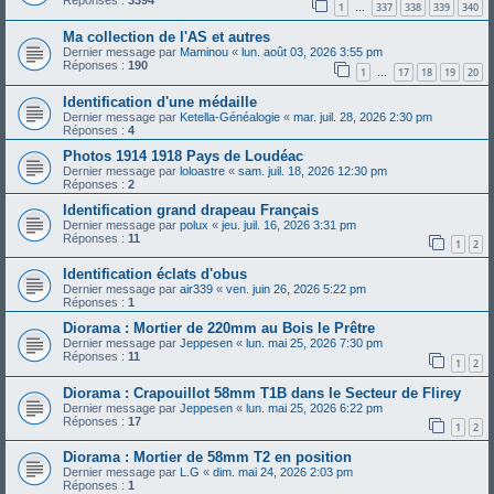
Réponses :
3394
1
337
338
339
340
…
Ma collection de l'AS et autres
Dernier message par
Maminou
«
lun. août 03, 2026 3:55 pm
Réponses :
190
1
17
18
19
20
…
Identification d'une médaille
Dernier message par
Ketella-Généalogie
«
mar. juil. 28, 2026 2:30 pm
Réponses :
4
Photos 1914 1918 Pays de Loudéac
Dernier message par
loloastre
«
sam. juil. 18, 2026 12:30 pm
Réponses :
2
Identification grand drapeau Français
Dernier message par
polux
«
jeu. juil. 16, 2026 3:31 pm
Réponses :
11
1
2
Identification éclats d'obus
Dernier message par
air339
«
ven. juin 26, 2026 5:22 pm
Réponses :
1
Diorama : Mortier de 220mm au Bois le Prêtre
Dernier message par
Jeppesen
«
lun. mai 25, 2026 7:30 pm
Réponses :
11
1
2
Diorama : Crapouillot 58mm T1B dans le Secteur de Flirey
Dernier message par
Jeppesen
«
lun. mai 25, 2026 6:22 pm
Réponses :
17
1
2
Diorama : Mortier de 58mm T2 en position
Dernier message par
L.G
«
dim. mai 24, 2026 2:03 pm
Réponses :
1