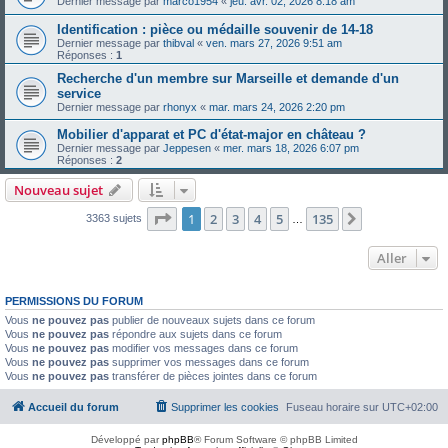
Dernier message par
marco1954
«
jeu. avr. 02, 2026 8:18 am
Identification : pièce ou médaille souvenir de 14-18
Dernier message par
thibval
«
ven. mars 27, 2026 9:51 am
Réponses :
1
Recherche d'un membre sur Marseille et demande d'un
service
Dernier message par
rhonyx
«
mar. mars 24, 2026 2:20 pm
Mobilier d'apparat et PC d'état-major en château ?
Dernier message par
Jeppesen
«
mer. mars 18, 2026 6:07 pm
Réponses :
2
Nouveau sujet
Page
1
sur
135
1
2
3
4
5
135
Suivant
3363 sujets
…
Aller
PERMISSIONS DU FORUM
Vous
ne pouvez pas
publier de nouveaux sujets dans ce forum
Vous
ne pouvez pas
répondre aux sujets dans ce forum
Vous
ne pouvez pas
modifier vos messages dans ce forum
Vous
ne pouvez pas
supprimer vos messages dans ce forum
Vous
ne pouvez pas
transférer de pièces jointes dans ce forum
Accueil du forum
Supprimer les cookies
Fuseau horaire sur
UTC+02:00
Développé par
phpBB
® Forum Software © phpBB Limited