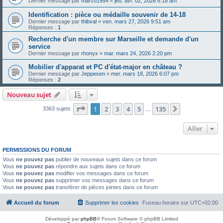
Dernier message par
marco1954
«
jeu. avr. 02, 2026 8:18 am
Identification : pièce ou médaille souvenir de 14-18
Dernier message par
thibval
«
ven. mars 27, 2026 9:51 am
Réponses :
1
Recherche d'un membre sur Marseille et demande d'un
service
Dernier message par
rhonyx
«
mar. mars 24, 2026 2:20 pm
Mobilier d'apparat et PC d'état-major en château ?
Dernier message par
Jeppesen
«
mer. mars 18, 2026 6:07 pm
Réponses :
2
Nouveau sujet
Page
1
sur
135
1
2
3
4
5
135
Suivant
3363 sujets
…
Aller
PERMISSIONS DU FORUM
Vous
ne pouvez pas
publier de nouveaux sujets dans ce forum
Vous
ne pouvez pas
répondre aux sujets dans ce forum
Vous
ne pouvez pas
modifier vos messages dans ce forum
Vous
ne pouvez pas
supprimer vos messages dans ce forum
Vous
ne pouvez pas
transférer de pièces jointes dans ce forum
Accueil du forum
Supprimer les cookies
Fuseau horaire sur
UTC+02:00
Développé par
phpBB
® Forum Software © phpBB Limited