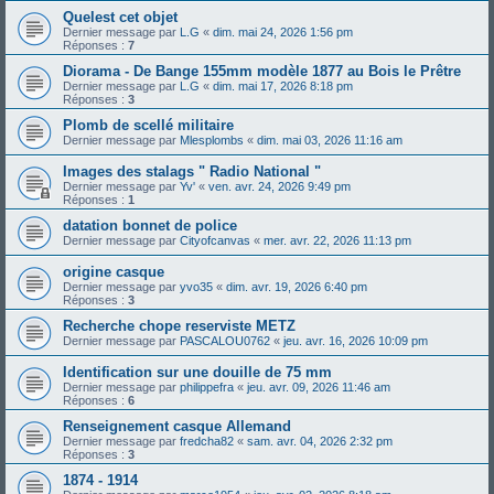
Quelest cet objet
Dernier message par
L.G
«
dim. mai 24, 2026 1:56 pm
Réponses :
7
Diorama - De Bange 155mm modèle 1877 au Bois le Prêtre
Dernier message par
L.G
«
dim. mai 17, 2026 8:18 pm
Réponses :
3
Plomb de scellé militaire
Dernier message par
Mlesplombs
«
dim. mai 03, 2026 11:16 am
Images des stalags " Radio National "
Dernier message par
Yv'
«
ven. avr. 24, 2026 9:49 pm
Réponses :
1
datation bonnet de police
Dernier message par
Cityofcanvas
«
mer. avr. 22, 2026 11:13 pm
origine casque
Dernier message par
yvo35
«
dim. avr. 19, 2026 6:40 pm
Réponses :
3
Recherche chope reserviste METZ
Dernier message par
PASCALOU0762
«
jeu. avr. 16, 2026 10:09 pm
Identification sur une douille de 75 mm
Dernier message par
philippefra
«
jeu. avr. 09, 2026 11:46 am
Réponses :
6
Renseignement casque Allemand
Dernier message par
fredcha82
«
sam. avr. 04, 2026 2:32 pm
Réponses :
3
1874 - 1914