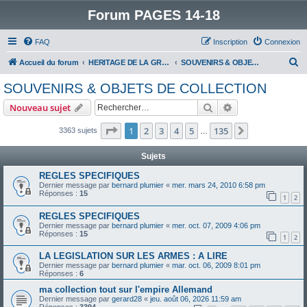
Forum PAGES 14-18
FAQ
Inscription
Connexion
R
Accueil du forum
HERITAGE DE LA GRANDE GUERRE :
SOUVENIRS & OBJETS DE COLLECTION
e
SOUVENIRS & OBJETS DE COLLECTION
c
Rechercher
Recherche avanc
Nouveau sujet
h
e
Page
1
sur
135
1
2
3
4
5
135
Suivant
3363 sujets
…
r
Sujets
c
REGLES SPECIFIQUES
h
Dernier message par
bernard plumier
«
mer. mars 24, 2010 6:58 pm
Réponses :
15
e
1
2
r
REGLES SPECIFIQUES
Dernier message par
bernard plumier
«
mer. oct. 07, 2009 4:06 pm
Réponses :
15
1
2
LA LEGISLATION SUR LES ARMES : A LIRE
Dernier message par
bernard plumier
«
mar. oct. 06, 2009 8:01 pm
Réponses :
6
ma collection tout sur l'empire Allemand
Dernier message par
gerard28
«
jeu. août 06, 2026 11:59 am