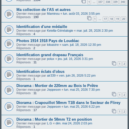
Réponses :
3394
1
337
338
339
340
…
Ma collection de l'AS et autres
Dernier message par
Maminou
«
lun. août 03, 2026 3:55 pm
Réponses :
190
1
17
18
19
20
…
Identification d'une médaille
Dernier message par
Ketella-Généalogie
«
mar. juil. 28, 2026 2:30 pm
Réponses :
4
Photos 1914 1918 Pays de Loudéac
Dernier message par
loloastre
«
sam. juil. 18, 2026 12:30 pm
Réponses :
2
Identification grand drapeau Français
Dernier message par
polux
«
jeu. juil. 16, 2026 3:31 pm
Réponses :
11
1
2
Identification éclats d'obus
Dernier message par
air339
«
ven. juin 26, 2026 5:22 pm
Réponses :
1
Diorama : Mortier de 220mm au Bois le Prêtre
Dernier message par
Jeppesen
«
lun. mai 25, 2026 7:30 pm
Réponses :
11
1
2
Diorama : Crapouillot 58mm T1B dans le Secteur de Flirey
Dernier message par
Jeppesen
«
lun. mai 25, 2026 6:22 pm
Réponses :
17
1
2
Diorama : Mortier de 58mm T2 en position
Dernier message par
L.G
«
dim. mai 24, 2026 2:03 pm
Réponses :
1