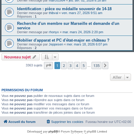
Dernier message par
marco1954
«
jeu. avr. 02, 2026 8:18 am
Identification : pièce ou médaille souvenir de 14-18
Dernier message par
thibval
«
ven. mars 27, 2026 9:51 am
Réponses :
1
Recherche d'un membre sur Marseille et demande d'un
service
Dernier message par
rhonyx
«
mar. mars 24, 2026 2:20 pm
Mobilier d'apparat et PC d'état-major en château ?
Dernier message par
Jeppesen
«
mer. mars 18, 2026 6:07 pm
Réponses :
2
Nouveau sujet
Page
1
sur
135
1
2
3
4
5
135
Suivant
3363 sujets
…
Aller
PERMISSIONS DU FORUM
Vous
ne pouvez pas
publier de nouveaux sujets dans ce forum
Vous
ne pouvez pas
répondre aux sujets dans ce forum
Vous
ne pouvez pas
modifier vos messages dans ce forum
Vous
ne pouvez pas
supprimer vos messages dans ce forum
Vous
ne pouvez pas
transférer de pièces jointes dans ce forum
Accueil du forum
Supprimer les cookies
Fuseau horaire sur
UTC+02:00
Développé par
phpBB
® Forum Software © phpBB Limited