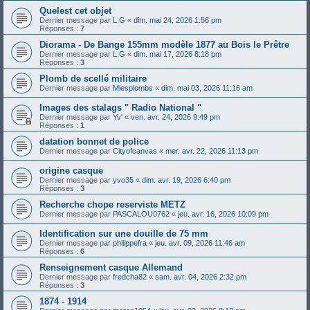
Quelest cet objet
Dernier message par
L.G
«
dim. mai 24, 2026 1:56 pm
Réponses :
7
Diorama - De Bange 155mm modèle 1877 au Bois le Prêtre
Dernier message par
L.G
«
dim. mai 17, 2026 8:18 pm
Réponses :
3
Plomb de scellé militaire
Dernier message par
Mlesplombs
«
dim. mai 03, 2026 11:16 am
Images des stalags " Radio National "
Dernier message par
Yv'
«
ven. avr. 24, 2026 9:49 pm
Réponses :
1
datation bonnet de police
Dernier message par
Cityofcanvas
«
mer. avr. 22, 2026 11:13 pm
origine casque
Dernier message par
yvo35
«
dim. avr. 19, 2026 6:40 pm
Réponses :
3
Recherche chope reserviste METZ
Dernier message par
PASCALOU0762
«
jeu. avr. 16, 2026 10:09 pm
Identification sur une douille de 75 mm
Dernier message par
philippefra
«
jeu. avr. 09, 2026 11:46 am
Réponses :
6
Renseignement casque Allemand
Dernier message par
fredcha82
«
sam. avr. 04, 2026 2:32 pm
Réponses :
3
1874 - 1914