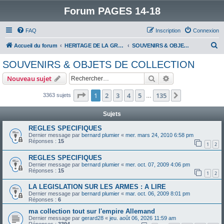
Forum PAGES 14-18
FAQ
Inscription
Connexion
R
Accueil du forum
HERITAGE DE LA GRANDE GUERRE :
SOUVENIRS & OBJETS DE COLLECTION
e
SOUVENIRS & OBJETS DE COLLECTION
c
Rechercher
Recherche avanc
Nouveau sujet
h
e
Page
1
sur
135
1
2
3
4
5
135
Suivant
3363 sujets
…
r
Sujets
c
REGLES SPECIFIQUES
h
Dernier message par
bernard plumier
«
mer. mars 24, 2010 6:58 pm
Réponses :
15
e
1
2
r
REGLES SPECIFIQUES
Dernier message par
bernard plumier
«
mer. oct. 07, 2009 4:06 pm
Réponses :
15
1
2
LA LEGISLATION SUR LES ARMES : A LIRE
Dernier message par
bernard plumier
«
mar. oct. 06, 2009 8:01 pm
Réponses :
6
ma collection tout sur l'empire Allemand
Dernier message par
gerard28
«
jeu. août 06, 2026 11:59 am