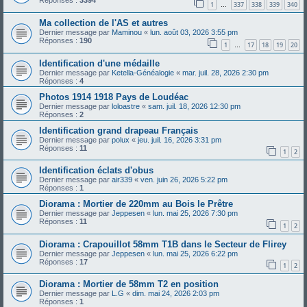
Réponses :
3394
1
337
338
339
340
…
Ma collection de l'AS et autres
Dernier message par
Maminou
«
lun. août 03, 2026 3:55 pm
Réponses :
190
1
17
18
19
20
…
Identification d'une médaille
Dernier message par
Ketella-Généalogie
«
mar. juil. 28, 2026 2:30 pm
Réponses :
4
Photos 1914 1918 Pays de Loudéac
Dernier message par
loloastre
«
sam. juil. 18, 2026 12:30 pm
Réponses :
2
Identification grand drapeau Français
Dernier message par
polux
«
jeu. juil. 16, 2026 3:31 pm
Réponses :
11
1
2
Identification éclats d'obus
Dernier message par
air339
«
ven. juin 26, 2026 5:22 pm
Réponses :
1
Diorama : Mortier de 220mm au Bois le Prêtre
Dernier message par
Jeppesen
«
lun. mai 25, 2026 7:30 pm
Réponses :
11
1
2
Diorama : Crapouillot 58mm T1B dans le Secteur de Flirey
Dernier message par
Jeppesen
«
lun. mai 25, 2026 6:22 pm
Réponses :
17
1
2
Diorama : Mortier de 58mm T2 en position
Dernier message par
L.G
«
dim. mai 24, 2026 2:03 pm
Réponses :
1