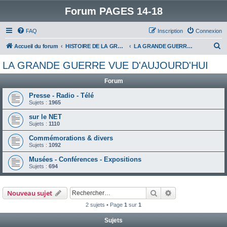
Forum PAGES 14-18
FAQ
Inscription
Connexion
R
Accueil du forum
HISTOIRE DE LA GRANDE GUERRE
LA GRANDE GUERRE VUE D'AUJOURD'HUI
e
LA GRANDE GUERRE VUE D'AUJOURD'HUI
c
Forum
h
e
Presse - Radio - Télé
Sujets :
1965
r
sur le NET
c
Sujets :
1110
h
Commémorations & divers
e
Sujets :
1092
r
Musées - Conférences - Expositions
Sujets :
694
Rechercher
Recherche avanc
Nouveau sujet
2 sujets • Page
1
sur
1
Sujets