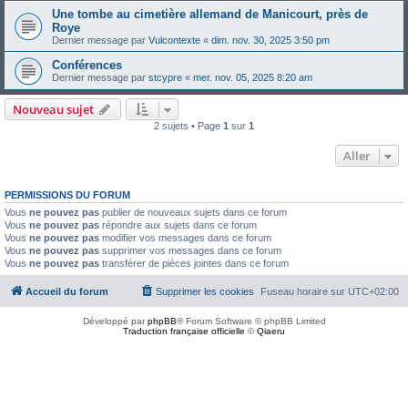
Une tombe au cimetière allemand de Manicourt, près de
Roye
Dernier message par
Vulcontexte
«
dim. nov. 30, 2025 3:50 pm
Conférences
Dernier message par
stcypre
«
mer. nov. 05, 2025 8:20 am
Nouveau sujet
2 sujets • Page
1
sur
1
Aller
PERMISSIONS DU FORUM
Vous
ne pouvez pas
publier de nouveaux sujets dans ce forum
Vous
ne pouvez pas
répondre aux sujets dans ce forum
Vous
ne pouvez pas
modifier vos messages dans ce forum
Vous
ne pouvez pas
supprimer vos messages dans ce forum
Vous
ne pouvez pas
transférer de pièces jointes dans ce forum
Accueil du forum
Supprimer les cookies
Fuseau horaire sur
UTC+02:00
Développé par
phpBB
® Forum Software © phpBB Limited
Traduction française officielle
©
Qiaeru