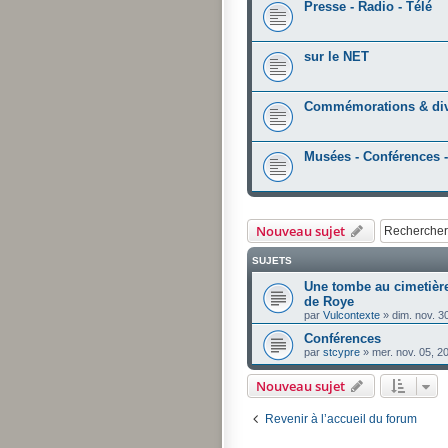
Presse - Radio - Télé
sur le NET
Commémorations & di
Musées - Conférences -
Nouveau sujet
SUJETS
Une tombe au cimetièr
de Roye
par
Vulcontexte
»
dim. nov. 3
Conférences
par
stcypre
»
mer. nov. 05, 2
Nouveau sujet
Revenir à l’accueil du forum