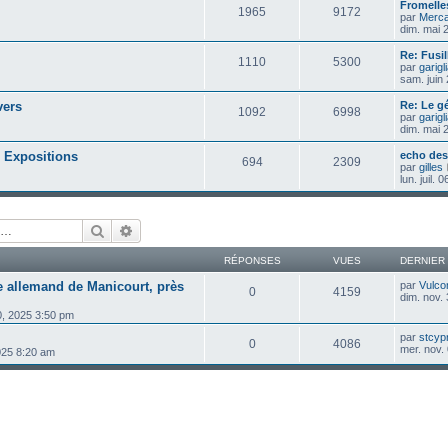
Fromelles
1965
9172
par
Merca
dim. mai 
Re: Fusil
1110
5300
par
garigl
sam. juin
vers
Re: Le g
1092
6998
par
garigl
dim. mai 
 Expositions
echo des
694
2309
par
gilles
lun. juil.
Rechercher
Recherche avancée
RÉPONSES
VUES
DERNIER
e allemand de Manicourt, près
par
Vulco
0
4159
dim. nov.
0, 2025 3:50 pm
par
stcyp
0
4086
mer. nov.
025 8:20 am