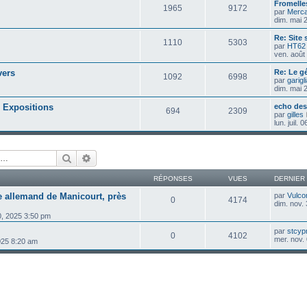
Fromelles
1965
9172
par
Merca
dim. mai 
Re: Site
1110
5303
par
HT62
ven. août
vers
Re: Le g
1092
6998
par
garigl
dim. mai 
 Expositions
echo des
694
2309
par
gilles
lun. juil.
Rechercher
Recherche avancée
RÉPONSES
VUES
DERNIER
e allemand de Manicourt, près
par
Vulco
0
4174
dim. nov.
0, 2025 3:50 pm
par
stcyp
0
4102
mer. nov.
025 8:20 am