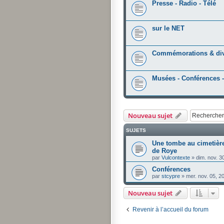
Presse - Radio - Télé
sur le NET
Commémorations & di
Musées - Conférences -
Nouveau sujet
SUJETS
Une tombe au cimetièr
de Roye
par
Vulcontexte
»
dim. nov. 3
Conférences
par
stcypre
»
mer. nov. 05, 2
Nouveau sujet
Revenir à l’accueil du forum