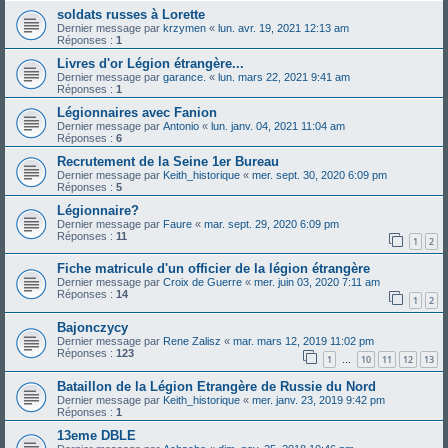
soldats russes à Lorette
Dernier message par
krzymen
«
lun. avr. 19, 2021 12:13 am
Réponses :
1
Livres d'or Légion étrangère...
Dernier message par
garance.
«
lun. mars 22, 2021 9:41 am
Réponses :
1
Légionnaires avec Fanion
Dernier message par
Antonio
«
lun. janv. 04, 2021 11:04 am
Réponses :
6
Recrutement de la Seine 1er Bureau
Dernier message par
Keith_historique
«
mer. sept. 30, 2020 6:09 pm
Réponses :
5
Légionnaire?
Dernier message par
Faure
«
mar. sept. 29, 2020 6:09 pm
Réponses :
11
1
2
Fiche matricule d'un officier de la légion étrangère
Dernier message par
Croix de Guerre
«
mer. juin 03, 2020 7:11 am
Réponses :
14
1
2
Bajonczycy
Dernier message par
Rene Zalisz
«
mar. mars 12, 2019 11:02 pm
Réponses :
123
1
10
11
12
13
…
Bataillon de la Légion Etrangère de Russie du Nord
Dernier message par
Keith_historique
«
mer. janv. 23, 2019 9:42 pm
Réponses :
1
13eme DBLE