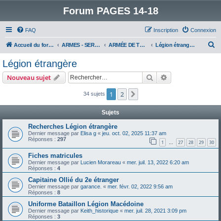
Forum PAGES 14-18
FAQ
Inscription
Connexion
R
Accueil du forum
ARMES - SERVICES - UNITES : historiques & discussions
ARMÉE DE TERRE
Légion étrangère
e
Légion étrangère
c
Rechercher
Recherche avanc
Nouveau sujet
h
e
1
2
Suivant
34 sujets
r
Sujets
c
Recherches Légion étrangère
h
Dernier message par
Elisa g
«
jeu. oct. 02, 2025 11:37 am
Réponses :
297
e
1
27
28
29
30
…
r
Fiches matricules
Dernier message par
Lucien Morareau
«
mer. juil. 13, 2022 6:20 am
Réponses :
4
Capitaine Ollié du 2e étranger
Dernier message par
garance.
«
mer. févr. 02, 2022 9:56 am
Réponses :
8
Uniforme Bataillon Légion Macédoine
Dernier message par
Keith_historique
«
mer. juil. 28, 2021 3:09 pm
Réponses :
3