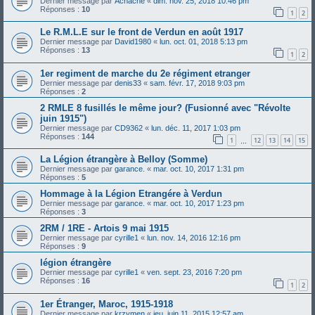
Dernier message par
Achache
«
dim. nov. 25, 2018 10:46 pm
Réponses :
10
1
2
Le R.M.L.E sur le front de Verdun en août 1917
Dernier message par
David1980
«
lun. oct. 01, 2018 5:13 pm
Réponses :
13
1
2
1er regiment de marche du 2e régiment etranger
Dernier message par
denis33
«
sam. févr. 17, 2018 9:03 pm
Réponses :
2
2 RMLE 8 fusillés le même jour? (Fusionné avec "Révolte
juin 1915")
Dernier message par
CD9362
«
lun. déc. 11, 2017 1:03 pm
Réponses :
144
1
12
13
14
15
…
La Légion étrangère à Belloy (Somme)
Dernier message par
garance.
«
mar. oct. 10, 2017 1:31 pm
Réponses :
5
Hommage à la Légion Etrangére à Verdun
Dernier message par
garance.
«
mar. oct. 10, 2017 1:23 pm
Réponses :
3
2RM / 1RE - Artois 9 mai 1915
Dernier message par
cyrille1
«
lun. nov. 14, 2016 12:16 pm
Réponses :
9
légion étrangère
Dernier message par
cyrille1
«
ven. sept. 23, 2016 7:20 pm
Réponses :
16
1
2
1er Étranger, Maroc, 1915-1918
Dernier message par
krzymen
«
jeu. juin 11, 2015 12:57 am