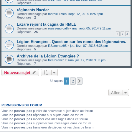
Réponses :
1
régiments Nazdar
Dernier message par
marpie
«
ven. sept. 12, 2014 10:59 pm
Réponses :
2
Lazare rejoint la cagna du RMLE
Dernier message par
rousseau cath
«
mar. août 05, 2014 9:11 pm
Réponses :
25
1
2
3
Légion Etrangère - Question sur les noms des légionnaires.
Dernier message par
RSanchez95
«
jeu. févr. 07, 2013 6:38 pm
Réponses :
5
Archives de la Légion Etrangère ?
Dernier message par
freeforever
«
sam. juil. 17, 2010 3:53 pm
Réponses :
7
Nouveau sujet
1
2
Suivant
34 sujets
Aller
PERMISSIONS DU FORUM
Vous
ne pouvez pas
publier de nouveaux sujets dans ce forum
Vous
ne pouvez pas
répondre aux sujets dans ce forum
Vous
ne pouvez pas
modifier vos messages dans ce forum
Vous
ne pouvez pas
supprimer vos messages dans ce forum
Vous
ne pouvez pas
transférer de pièces jointes dans ce forum