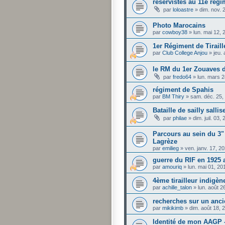
réservistes au 11e rég
par
loloastre
»
dim. nov. 
Photo Marocains
par
cowboy38
»
lun. mai 12,
1er Régiment de Tirail
par
Club College Anjou
»
jeu.
le RM du 1er Zouaves d
par
fredo64
»
lun. mars 
régiment de Spahis
par
BM Thiry
»
sam. déc. 25,
Bataille de sailly sallis
par
philae
»
dim. juil. 03
Parcours au sein du 3"
Lagrèze
par
emilieg
»
ven. janv. 17, 2
guerre du RIF en 1925
par
amouriq
»
lun. mai 01, 2
4ème tirailleur indigèn
par
achille_talon
»
lun. août 
recherches sur un anc
par
mikikimb
»
dim. août 18, 
Identité de mon AAGP -