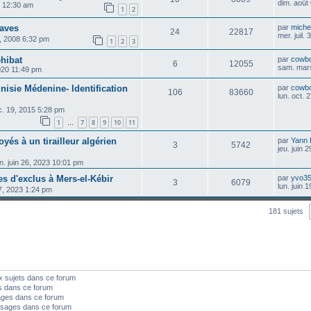
dim. août
24 12:30 am
1
2
aves
par
michel
24
22817
mer. juil.
2, 2008 6:32 pm
1
2
3
hibat
par
cowb
6
12055
sam. mar
2020 11:49 pm
nisie Médenine- Identification
par
cowb
106
83660
lun. oct.
. 19, 2015 5:28 pm
1
7
8
9
10
11
…
yés à un tirailleur algérien
par
Yann
3
5742
jeu. juin 
un. juin 26, 2023 10:01 pm
es d'exclus à Mers-el-Kébir
par
yvo3
3
6079
lun. juin 
7, 2023 1:24 pm
181 sujets
x sujets dans ce forum
s dans ce forum
ages dans ce forum
sages dans ce forum