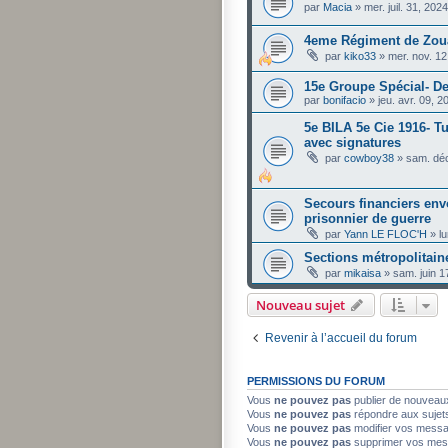
par
Macia
»
mer. juil. 31, 20
4eme Régiment de Zou
par
kiko33
»
mer. nov. 1
15e Groupe Spécial- De
par
bonifacio
»
jeu. avr. 09, 
5e BILA 5e Cie 1916- Tu
avec signatures
par
cowboy38
»
sam. déc
Secours financiers envo
prisonnier de guerre
par
Yann LE FLOC'H
»
l
Sections métropolitain
par
mikaisa
»
sam. juin 1
Nouveau sujet
Revenir à l’accueil du forum
PERMISSIONS DU FORUM
Vous
ne pouvez pas
publier de nouveau
Vous
ne pouvez pas
répondre aux sujet
Vous
ne pouvez pas
modifier vos mess
Vous
ne pouvez pas
supprimer vos mes