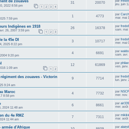
iment de zouaves
par
fredo
31
20070
jeu. juin 
20, 2022 8:56 pm
1
2
3
4
par
Carch
1
4773
mar. mai 
 2025 7:59 pm
leurs Indigènes en 1918
par
fredo
26
16378
sam. mai 
 avr. 26, 2007 3:59 pm
1
2
3
e la 45e DI
par
fredo
3
10717
mer. mai 
24, 2025 8:22 pm
par
waldo
4
6691
sam. avr.
 2004 9:20 pm
el
par
philae
12
61869
ven. janv
, 2016 1:09 am
1
2
 régiment des zouaves - Victorin
par
fredo
9
7714
lun. janv.
025 9:24 am
 au Maroc
par
NSCP
4
7732
mer. nov.
017 8:58 pm
e
par
air33
6
8661
mer. août
26, 2024 11:48 am
ien du 4e RMZ
par
mikik
7
7311
mar. août
2024 11:44 am
 armée d'Afrique
par
alain
10
8609