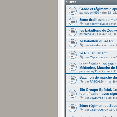
SUJETS
Grade et régiment d'apr
par
soize44690
»
dim. juin 2
8eme tirailleurs de ma
par
zephyr joyeux
»
mer.
les bataillons de Zoua
par
fredo64
»
lun. avr. 13, 2
7e bataillon du 4e RZ
par
loloastre
»
ven. nov. 
2e R.Z. en Orient
par
Clipperton
»
jeu. mai
Identification insigne 
Médenine, Mouche de D
par
cowboy38
»
dim. sept. 2
Bataillon de marche du
par
PASCAL34
»
mar. fév
15e Groupe Spécial, 1r
Identification avec sig
par
cowboy38
»
sam. ma
3ème régiment de Zou
par
ZEYNOUBA
»
sam. j