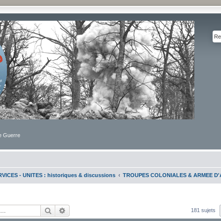
de Guerre
VICES - UNITES : historiques & discussions
TROUPES COLONIALES & ARMEE D'
Rechercher
Recherche avancée
181 sujets