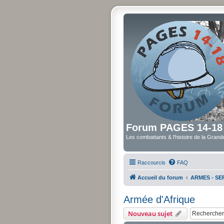
Forum PAGES 14-18
Les combattants & l'histoire de la Gran
Raccourcis
FAQ
Accueil du forum
ARMES - SER
Armée d'Afrique
Nouveau sujet