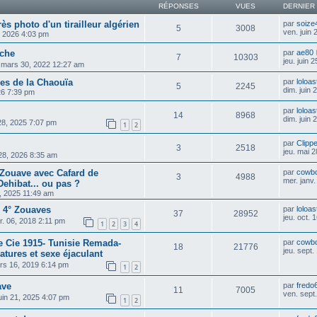
RÉPONSES
VUES
DERNIER
ès photo d'un tirailleur algérien
par
soize
5
3008
ven. juin
1, 2026 4:03 pm
rche
par
ae80
7
10303
jeu. juin 
 mars 30, 2022 12:27 am
ves de la Chaouïa
par
loloas
5
2245
dim. juin
026 7:39 pm
par
loloas
14
8968
dim. juin
28, 2025 7:07 pm
1
2
par
Clipp
3
2518
jeu. mai 
 28, 2026 8:35 am
: Zouave avec Cafard de
par
cowb
3
4988
mer. janv
ehibat... ou pas ?
1, 2025 11:49 am
 4° Zouaves
par
loloas
37
28952
jeu. oct.
r. 06, 2018 2:11 pm
1
2
3
4
e Cie 1915- Tunisie Remada-
par
cowb
18
21776
jeu. sept
natures et sexe éjaculant
rs 16, 2019 6:14 pm
1
2
ave
par
fredo
11
7005
ven. sept
uin 21, 2025 4:07 pm
1
2